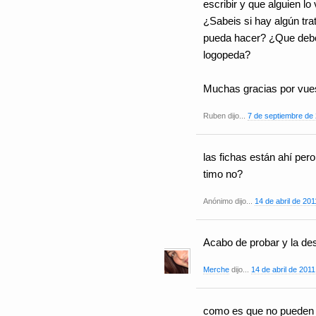
escribir y que alguien lo
¿Sabeis si hay algún tr
pueda hacer? ¿Que debo 
logopeda?
Muchas gracias por vues
Ruben dijo...
7 de septiembre de 
las fichas están ahí per
timo no?
Anónimo dijo...
14 de abril de 201
Acabo de probar y la de
Merche
dijo...
14 de abril de 2011
como es que no pueden va