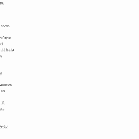
des
 sorda
Múltiple
til
del habla
os
al
 Auditiva
-09
-11
era
09-10