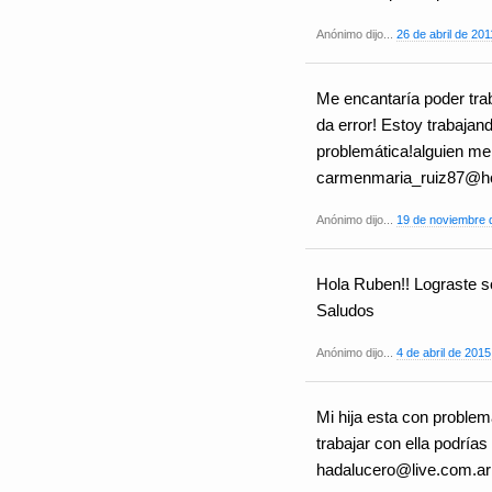
Anónimo dijo...
26 de abril de 201
Me encantaría poder trab
da error! Estoy trabajan
problemática!alguien me
carmenmaria_ruiz87@ho
Anónimo dijo...
19 de noviembre d
Hola Ruben!! Lograste s
Saludos
Anónimo dijo...
4 de abril de 2015
Mi hija esta con problem
trabajar con ella podría
hadalucero@live.com.ar