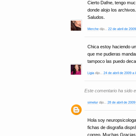
Cierto Dafne, tengo muc
donde alojo los archivos
Saludos.
Merche
dijo...
22 de abril de 2009
Chica estoy haciendo un
que me pudieras mandar la
tampoco las puedo deca
Ligia
dijo...
24 de abril de 2009 a 
Este comentario ha sido el
simelur
dijo...
28 de abril de 2009
Hola soy neuropsicolog
fichas de disgrafia disp
correo. Muchas Gracias