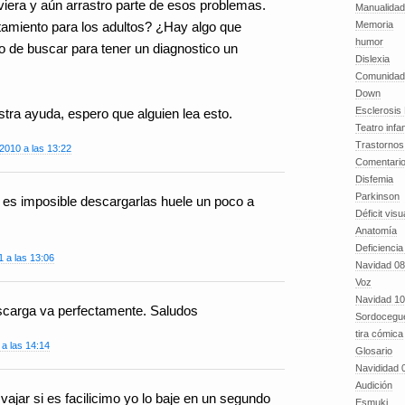
 viera y aún arrastro parte de esos problemas.
Manualida
Memoria
atamiento para los adultos? ¿Hay algo que
humor
de buscar para tener un diagnostico un
Dislexia
Comunidad
Down
Esclerosis 
tra ayuda, espero que alguien lea esto.
Teatro infan
Trastornos 
2010 a las 13:22
Comentari
Disfemia
Parkinson
o es imposible descargarlas huele un poco a
Déficit visu
Anatomía
Deficiencia
1 a las 13:06
Navidad 08
Voz
Navidad 10
scarga va perfectamente. Saludos
Sordocegu
tira cómica
 a las 14:14
Glosario
Navididad 
Audición
jar si es facilicimo yo lo baje en un segundo
Esmuki