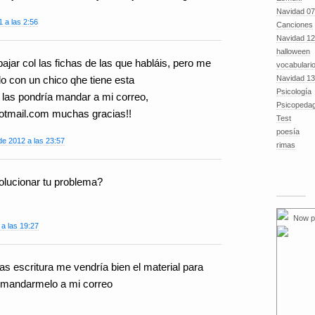
Navidad 07
1 a las 2:56
Canciones
Navidad 12
halloween
ajar col las fichas de las que habláis, pero me
vocabulari
Navidad 13
do con un chico qhe tiene esta
Psicología
 las pondría mandar a mi correo,
Psicopeda
tmail.com muchas gracias!!
Test
poesía
e 2012 a las 23:57
rimas
olucionar tu problema?
Now p
 a las 19:27
as escritura me vendría bien el material para
s mandarmelo a mi correo