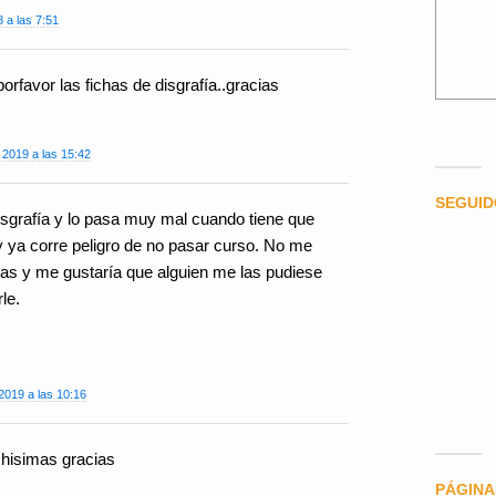
8 a las 7:51
orfavor las fichas de disgrafía..gracias
 2019 a las 15:42
SEGUI
disgrafía y lo pasa muy mal cuando tiene que
y ya corre peligro de no pasar curso. No me
has y me gustaría que alguien me las pudiese
le.
2019 a las 10:16
hisimas gracias
PÁGINA