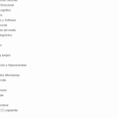
tras historias
a Emocional
cognitivo
es
es y Software
social
to del medio
lingüístico
as
y juegos
nción e Hiperactividad
es Minoritarias
rollo
 motor
pia
erebral
a  Logopedia