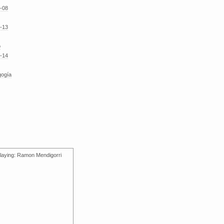
-08
-13
o
-14
gogía
laying: Ramon Mendigorri