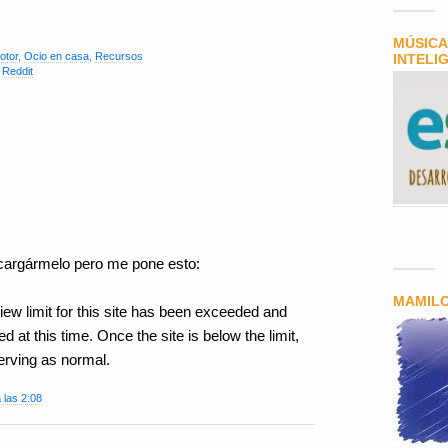
MÚSICA
otor
,
Ocio en casa
,
Recursos
INTELI
,
Reddit
scargármelo pero me pone esto:
MAMIL
ew limit for this site has been exceeded and
 at this time. Once the site is below the limit,
serving as normal.
 las 2:08