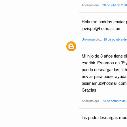
Anónimo dijo...
28 de julio de 201
Hola me podrías enviar p
jovispb@hotmail.com
Unknown
dijo...
19 de octubre de
Mi hijo de 8 años tiene 
escribir. Estamos en 3º 
puedo descargar las fic
enviar para poder ayudar
bibimamu@hotmail.com
Gracias
Anónimo dijo...
24 de octubre de 
las pude descargar. muc