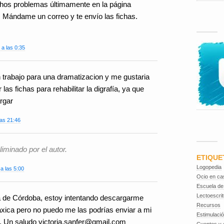
hos problemas últimamente en la página
. Mándame un correo y te envío las fichas.
 a las 0:35
 trabajo para una dramatizacion y me gustaria
s fichas para rehabilitar la digrafía, ya que
rgar
las 21:46
iminado por el autor.
ETIQUE
Logopedia
 a las 5:00
Ocio en ca
Escuela de
Lectoescrit
a de Córdoba, estoy intentando descargarme
Recursos
ráxica pero no puedo me las podrías enviar a mi
Estimulaci
. Un saludo victoria.sanfer@gmail.com