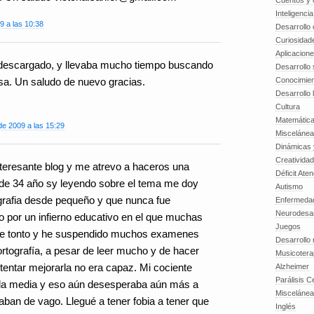
Cuentos y o
Inteligenci
9 a las 10:38
Desarrollo 
Curiosidad
Aplicacion
 descargado, y llevaba mucho tiempo buscando
Desarrollo 
Conocimien
asa. Un saludo de nuevo gracias.
Desarrollo 
Cultura
Matemátic
de 2009 a las 15:29
Miscelánea
Dinámicas 
Creatividad
nteresante blog y me atrevo a haceros una
Déficit Ate
 de 34 año sy leyendo sobre el tema me doy
Autismo
grafia desde pequeño y que nunca fue
Enfermedad
Neurodesar
o por un infierno educativo en el que muchas
Juegos
de tonto y he suspendido muchos examenes
Desarrollo
 ortografía, a pesar de leer mucho y de hacer
Musicotera
tentar mejorarla no era capaz. Mi cociente
Alzheimer
Parálisis C
 a la media y eso aún desesperaba aún más a
Misceláne
ban de vago. Llegué a tener fobia a tener que
Inglés