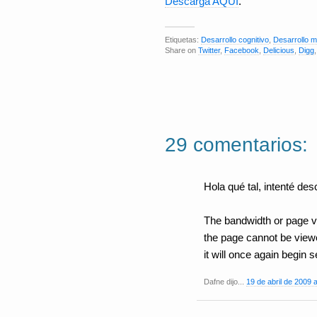
Descarga AQUÍ
.
Etiquetas:
Desarrollo cognitivo
,
Desarrollo m
Share on
Twitter
,
Facebook
,
Delicious
,
Digg
29 comentarios:
Hola qué tal, intenté de
The bandwidth or page vi
the page cannot be viewed
it will once again begin 
Dafne dijo...
19 de abril de 2009 a