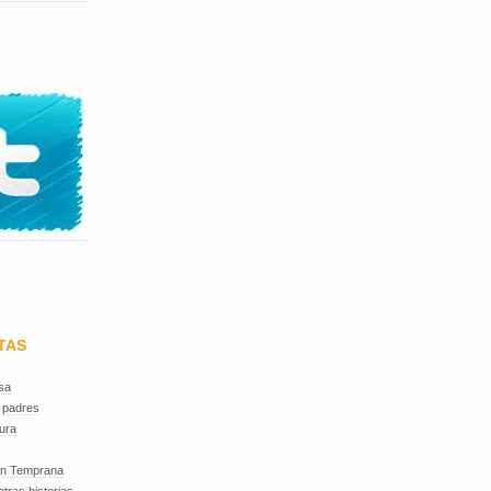
TAS
sa
 padres
ura
ón Temprana