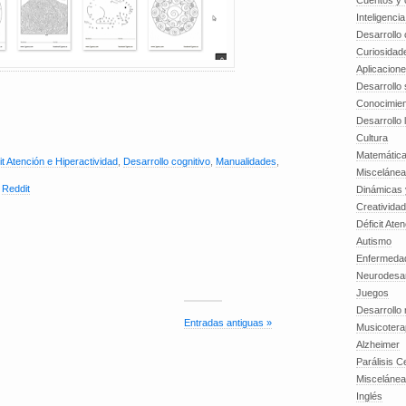
Cuentos y o
Inteligenci
Desarrollo 
Curiosidad
Aplicacion
Desarrollo 
Conocimien
Desarrollo 
Cultura
Matemátic
it Atención e Hiperactividad
,
Desarrollo cognitivo
,
Manualidades
,
Miscelánea
,
Reddit
Dinámicas 
Creatividad
Déficit Ate
Autismo
Enfermedad
Neurodesar
Juegos
Desarrollo
Entradas antiguas »
Musicotera
Alzheimer
Parálisis C
Misceláne
Inglés