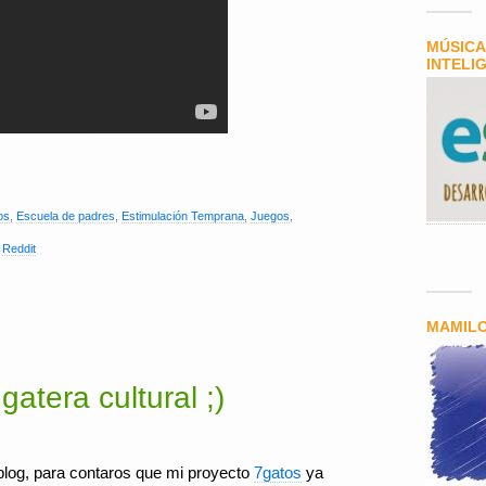
MÚSICA
INTELI
os
,
Escuela de padres
,
Estimulación Temprana
,
Juegos
,
,
Reddit
MAMIL
gatera cultural ;)
blog, para contaros que mi proyecto
7gatos
ya