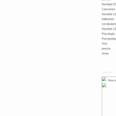
Navidad 07
Canciones
Navidad 12
halloween
vocabulari
Navidad 13
Psicología
Psicopeda
Test
poesía
rimas
Now p