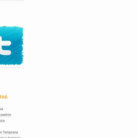
TAS
sa
 padres
ura
ón Temprana