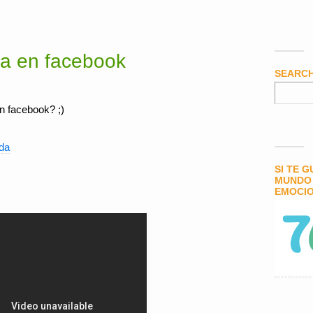
a en facebook
SEARC
n facebook? ;)
da
SI TE 
MUNDO 
EMOCIO