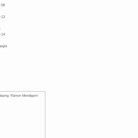
-08
-13
o
-14
gogía
laying: Ramon Mendigorri