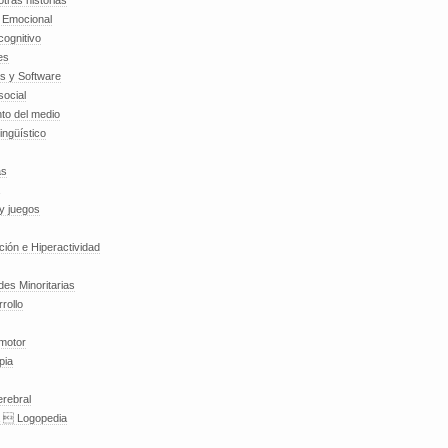
tras historias
a Emocional
cognitivo
es
es y Software
social
to del medio
lingüístico
as
y juegos
nción e Hiperactividad
es Minoritarias
rollo
 motor
pia
erebral
a  Logopedia