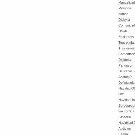
Manualida
Memoria
humor
Dislexia
Comunidad
Down
Esclerosis 
Teatro infan
Trastornos 
Comentari
Disfemia
Parkinson
Déficit visu
Anatomía
Deficiencia
Navidad 08
Voz
Navidad 10
Sordocegu
tira cómica
Glosario
Navididad 
Audición
Esmuki