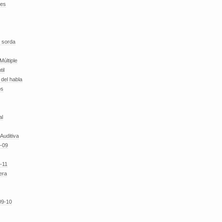
des
 sorda
Múltiple
til
del habla
os
al
 Auditiva
-09
-11
era
09-10