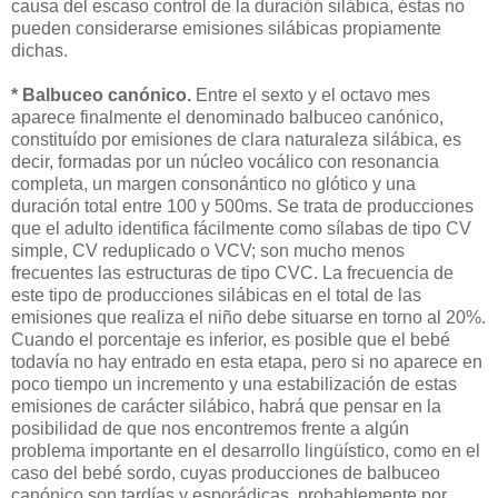
causa del escaso control de la duración silábica, éstas no
pueden considerarse emisiones silábicas propiamente
dichas.
* Balbuceo canónico.
Entre el sexto y el octavo mes
aparece finalmente el denominado balbuceo canónico,
constituído por emisiones de clara naturaleza silábica, es
decir, formadas por un núcleo vocálico con resonancia
completa, un margen consonántico no glótico y una
duración total entre 100 y 500ms. Se trata de producciones
que el adulto identifica fácilmente como sílabas de tipo CV
simple, CV reduplicado o VCV; son mucho menos
frecuentes las estructuras de tipo CVC. La frecuencia de
este tipo de producciones silábicas en el total de las
emisiones que realiza el niño debe situarse en torno al 20%.
Cuando el porcentaje es inferior, es posible que el bebé
todavía no hay entrado en esta etapa, pero si no aparece en
poco tiempo un incremento y una estabilización de estas
emisiones de carácter silábico, habrá que pensar en la
posibilidad de que nos encontremos frente a algún
problema importante en el desarrollo lingüístico, como en el
caso del bebé sordo, cuyas producciones de balbuceo
canónico son tardías y esporádicas, probablemente por