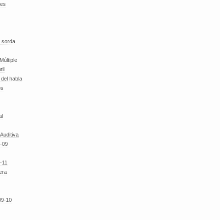
des
 sorda
Múltiple
til
del habla
os
al
 Auditiva
-09
-11
era
09-10