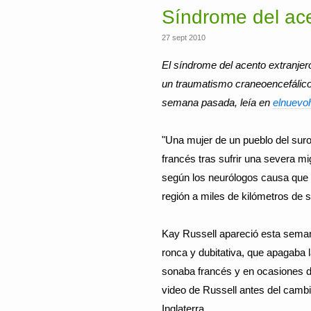
Síndrome del ace
27 sept 2010
El síndrome del acento extranjer
un traumatismo craneoencefálico o
semana pasada, leía en
elnuevo
"Una mujer de un pueblo del suroe
francés tras sufrir una severa m
según los neurólogos causa que 
región a miles de kilómetros de su
Kay Russell apareció esta seman
ronca y dubitativa, que apagaba
sonaba francés y en ocasiones 
video de Russell antes del cambi
Inglaterra.