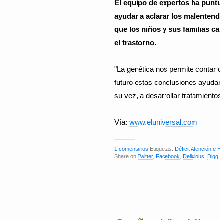
El equipo de expertos ha punt
ayudar a aclarar los malentendi
que los niños y sus familias c
el trastorno.
"La genética nos permite contar c
futuro estas conclusiones ayudar
su vez, a desarrollar tratamient
Vía:
www.eluniversal.com
1 comentarios
Etiquetas:
Déficit Atención e 
Share on
Twitter
,
Facebook
,
Delicious
,
Digg