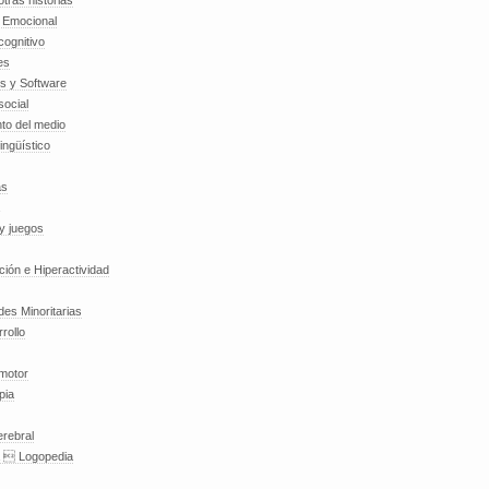
tras historias
a Emocional
cognitivo
es
es y Software
social
to del medio
lingüístico
as
y juegos
nción e Hiperactividad
es Minoritarias
rollo
 motor
pia
erebral
a  Logopedia