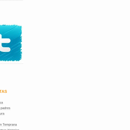
TAS
sa
 padres
ura
ón Temprana