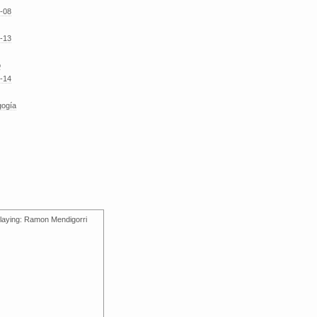
-08
-13
o
-14
gogía
laying: Ramon Mendigorri