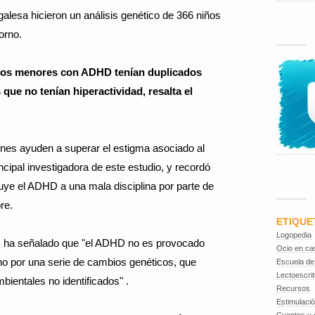
 galesa hicieron un análisis genético de 366 niños
orno.
 los menores con ADHD tenían duplicados
que no tenían hiperactividad, resalta el
es ayuden a superar el estigma asociado al
cipal investigadora de este estudio, y recordó
uye el ADHD a una mala disciplina por parte de
re.
ETIQUE
Logopedia
y, ha señalado que "el ADHD no es provocado
Ocio en ca
no por una serie de cambios genéticos, que
Escuela de
Lectoescrit
bientales no identificados" .
Recursos
Estimulaci