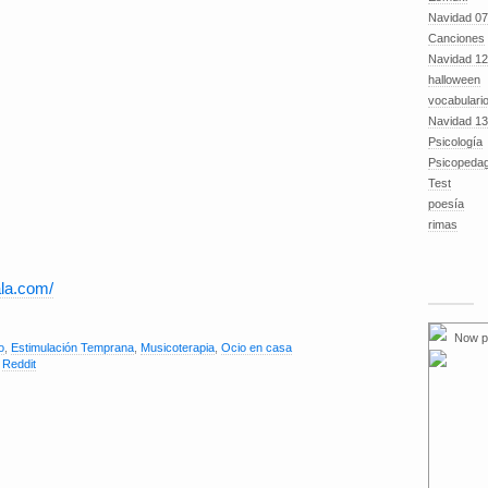
Navidad 07
Canciones
Navidad 12
halloween
vocabulari
Navidad 13
Psicología
Psicopeda
Test
poesía
rimas
la.com/
Now p
o
,
Estimulación Temprana
,
Musicoterapia
,
Ocio en casa
,
Reddit