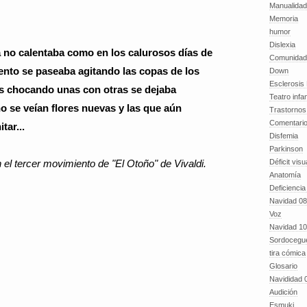
Manualida
Memoria
humor
Dislexia
a no calentaba como en los calurosos días de
Comunidad
iento se paseaba agitando las copas de los
Down
Esclerosis 
as chocando unas con otras se dejaba
Teatro infan
o se veían flores nuevas y las que aún
Trastornos 
Comentari
ar...
Disfemia
Parkinson
Déficit visu
l tercer movimiento de "El Otoño" de Vivaldi.
Anatomía
Deficiencia
Navidad 08
Voz
Navidad 10
Sordocegu
tira cómica
Glosario
Navididad 
Audición
Esmuki