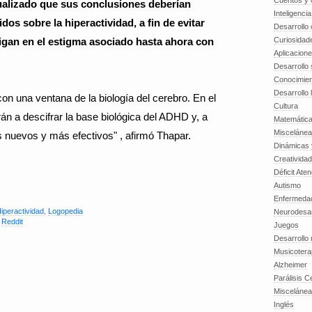
Cuentos y o
ualizado que sus conclusiones deberían
Inteligenci
dos sobre la hiperactividad, a fin de evitar
Desarrollo 
aigan en el estigma asociado hasta ahora con
Curiosidad
Aplicacion
Desarrollo 
Conocimien
Desarrollo 
on una ventana de la biología del cerebro. En el
Cultura
án a descifrar la base biológica del ADHD y, a
Matemátic
Miscelánea
os nuevos y más efectivos" , afirmó Thapar.
Dinámicas 
Creatividad
Déficit Ate
Autismo
Enfermedad
Hiperactividad
,
Logopedia
Neurodesar
,
Reddit
Juegos
Desarrollo
Musicotera
Alzheimer
Parálisis C
Misceláne
Inglés