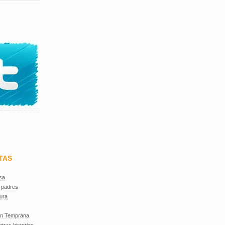
TAS
sa
 padres
ura
ón Temprana