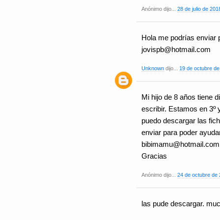
Anónimo dijo...
28 de julio de 201
Hola me podrías enviar p
jovispb@hotmail.com
Unknown
dijo...
19 de octubre de
Mi hijo de 8 años tiene 
escribir. Estamos en 3º 
puedo descargar las fic
enviar para poder ayudar
bibimamu@hotmail.com
Gracias
Anónimo dijo...
24 de octubre de 
las pude descargar. muc