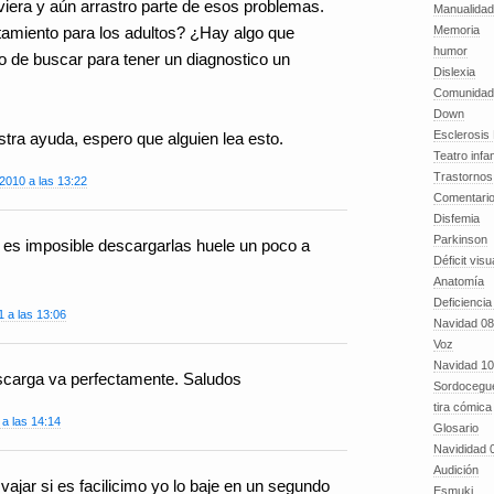
 viera y aún arrastro parte de esos problemas.
Manualida
Memoria
atamiento para los adultos? ¿Hay algo que
humor
de buscar para tener un diagnostico un
Dislexia
Comunidad
Down
Esclerosis 
tra ayuda, espero que alguien lea esto.
Teatro infan
Trastornos 
2010 a las 13:22
Comentari
Disfemia
Parkinson
o es imposible descargarlas huele un poco a
Déficit visu
Anatomía
Deficiencia
1 a las 13:06
Navidad 08
Voz
Navidad 10
scarga va perfectamente. Saludos
Sordocegu
tira cómica
 a las 14:14
Glosario
Navididad 
Audición
jar si es facilicimo yo lo baje en un segundo
Esmuki