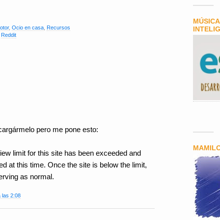
MÚSICA
otor
,
Ocio en casa
,
Recursos
INTELI
,
Reddit
scargármelo pero me pone esto:
MAMIL
ew limit for this site has been exceeded and
 at this time. Once the site is below the limit,
serving as normal.
 las 2:08