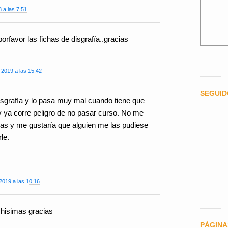
8 a las 7:51
orfavor las fichas de disgrafía..gracias
 2019 a las 15:42
SEGUI
disgrafía y lo pasa muy mal cuando tiene que
y ya corre peligro de no pasar curso. No me
has y me gustaría que alguien me las pudiese
le.
2019 a las 10:16
hisimas gracias
PÁGINA