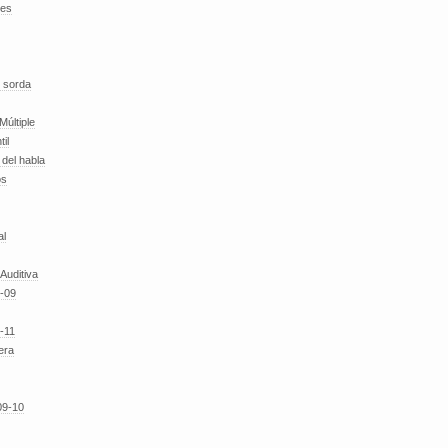
des
 sorda
Múltiple
til
del habla
os
al
 Auditiva
-09
-11
era
09-10