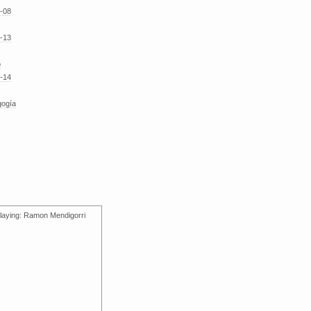
-08
-13
o
-14
gogía
laying: Ramon Mendigorri