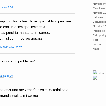
Navidad 07
1 a las 2:56
Canciones
Navidad 12
halloween
ajar col las fichas de las que habláis, pero me
vocabulari
Navidad 13
do con un chico qhe tiene esta
Psicología
 las pondría mandar a mi correo,
Psicopeda
tmail.com muchas gracias!!
Test
poesía
e 2012 a las 23:57
rimas
olucionar tu problema?
Now p
 a las 19:27
as escritura me vendría bien el material para
s mandarmelo a mi correo