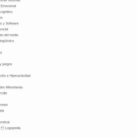
tras historias
a Emocional
cognitivo
es
es y Software
social
to del medio
lingüístico
as
y juegos
nción e Hiperactividad
es Minoritarias
rollo
 motor
pia
erebral
a  Logopedia