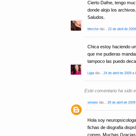
Cierto Dafne, tengo muc
donde alojo los archivos
Saludos.
Merche
dijo...
22 de abril de 2009
Chica estoy haciendo un
que me pudieras mandar la
tampoco las puedo deca
Ligia
dijo...
24 de abril de 2009 a 
Este comentario ha sido el
simelur
dijo...
28 de abril de 2009
Hola soy neuropsicolog
fichas de disgrafia disp
correo. Muchas Gracias