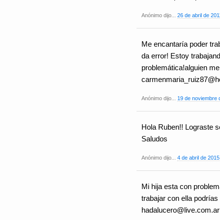
Anónimo dijo...
26 de abril de 201
Me encantaría poder trab
da error! Estoy trabajan
problemática!alguien me
carmenmaria_ruiz87@ho
Anónimo dijo...
19 de noviembre d
Hola Ruben!! Lograste s
Saludos
Anónimo dijo...
4 de abril de 2015
Mi hija esta con problem
trabajar con ella podría
hadalucero@live.com.ar