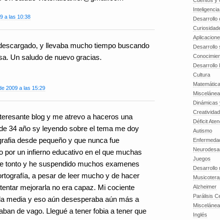
Cuentos y o
Inteligenci
9 a las 10:38
Desarrollo 
Curiosidad
Aplicacion
 descargado, y llevaba mucho tiempo buscando
Desarrollo 
Conocimien
asa. Un saludo de nuevo gracias.
Desarrollo 
Cultura
Matemátic
de 2009 a las 15:29
Miscelánea
Dinámicas 
Creatividad
nteresante blog y me atrevo a haceros una
Déficit Ate
 de 34 año sy leyendo sobre el tema me doy
Autismo
grafia desde pequeño y que nunca fue
Enfermedad
Neurodesar
o por un infierno educativo en el que muchas
Juegos
de tonto y he suspendido muchos examenes
Desarrollo
 ortografía, a pesar de leer mucho y de hacer
Musicotera
tentar mejorarla no era capaz. Mi cociente
Alzheimer
Parálisis C
 a la media y eso aún desesperaba aún más a
Misceláne
ban de vago. Llegué a tener fobia a tener que
Inglés