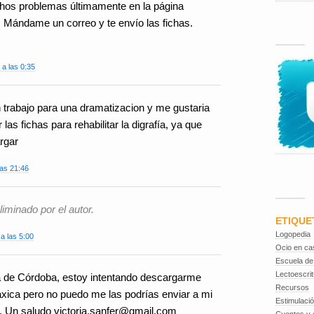
hos problemas últimamente en la página
. Mándame un correo y te envío las fichas.
 a las 0:35
 trabajo para una dramatizacion y me gustaria
s fichas para rehabilitar la digrafía, ya que
rgar
las 21:46
iminado por el autor.
ETIQUE
Logopedia
 a las 5:00
Ocio en ca
Escuela de
Lectoescrit
a de Córdoba, estoy intentando descargarme
Recursos
ráxica pero no puedo me las podrías enviar a mi
Estimulaci
. Un saludo victoria.sanfer@gmail.com