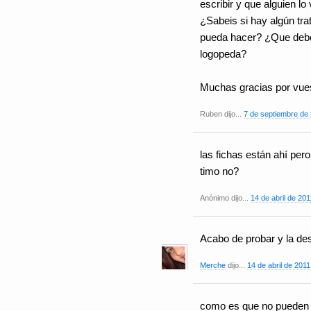
escribir y que alguien lo
¿Sabeis si hay algún tr
pueda hacer? ¿Que debo 
logopeda?
Muchas gracias por vues
Ruben dijo...
7 de septiembre de 
las fichas están ahí per
timo no?
Anónimo dijo...
14 de abril de 201
Acabo de probar y la de
Merche
dijo...
14 de abril de 2011
como es que no pueden va