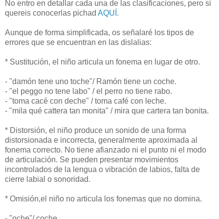
No entro en detallar cada una de las clasificaciones, pero si
quereis conocerlas pichad
AQUÍ
.
Aunque de forma simplificada, os señalaré los tipos de
errores que se encuentran en las dislalias:
* Sustitución, el niño articula un fonema en lugar de otro.
- "damón tene uno toche"/ Ramón tiene un coche.
- "el peggo no tene labo" / el perro no tiene rabo.
- "toma cacé con deche" / toma café con leche.
- "mila qué cattera tan monita" / mira que cartera tan bonita.
* Distorsión, el niño produce un sonido de una forma
distorsionada e incorrecta, generalmente aproximada al
fonema correcto. No tiene afianzado ni el punto ni el modo
de articulación. Se pueden presentar movimientos
incontrolados de la lengua o vibración de labios, falta de
cierre labial o sonoridad.
* Omisión,el niño no articula los fonemas que no domina.
- "oche"/ coche