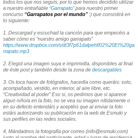
todos los que nos seguís, por lo que hemos decidido utilizar
a nuestro entrañable
“Garrapato”
para nuestro primer
concurso
“Garrapatos por el mundo”
:) que consistirá en
lo siguiente:
1. Descargad y escuchad la canción para que empecéis a
saber cómo es “nuestro amigo garrapato”
https://www.dropbox.com/s/dl3f7p61datpehf/02%20El%20ga
rrapato.mp3
2. Elegid una imagen suya e imprimidla, disponibles al final
de éste post y también desde la zona de
descargables
3. Os toca hacer de fotógrafos, hacedla como queráis: solo,
acompañado, vestido, en interior, al aire libre, etc.
“Creatividad al poder” Eso si, os pedimos que si aparece
algun niño/a en la foto, no se vea su imagen nítidamente o
en su defecto entendáis y aceptéis que al enviar la foto
estáis autorizando su publicación en la web de Esmuki y
sus perfiles en las redes sociales.
4. Mándadnos la fotografía por correo (info@esmuki.com)
junto al nombre del participante, edad y lugar de residencia.