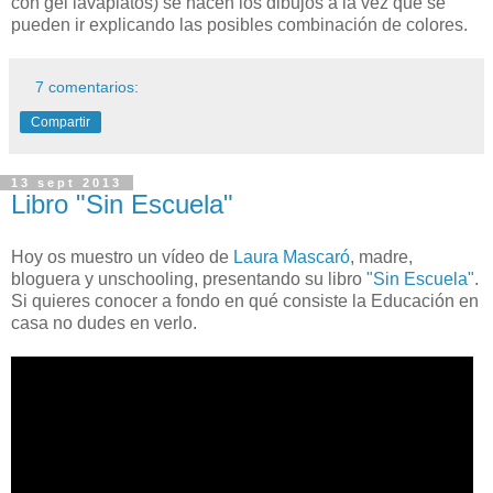
con gel lavaplatos) se hacen los dibujos a la vez que se
pueden ir explicando las posibles combinación de colores.
7 comentarios:
Compartir
13 sept 2013
Libro "Sin Escuela"
Hoy os muestro un vídeo de
Laura Mascaró
, madre,
bloguera y unschooling, presentando su libro
"Sin Escuela"
.
Si quieres conocer a fondo en qué consiste la Educación en
casa no dudes en verlo.