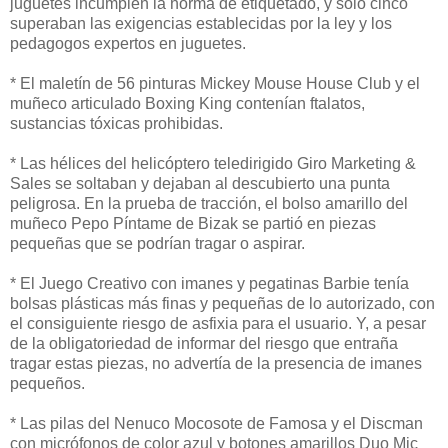
juguetes incumplen la norma de etiquetado, y sólo cinco
superaban las exigencias establecidas por la ley y los
pedagogos expertos en juguetes.
* El maletín de 56 pinturas Mickey Mouse House Club y el
muñeco articulado Boxing King contenían ftalatos,
sustancias tóxicas prohibidas.
* Las hélices del helicóptero teledirigido Giro Marketing &
Sales se soltaban y dejaban al descubierto una punta
peligrosa. En la prueba de tracción, el bolso amarillo del
muñeco Pepo Píntame de Bizak se partió en piezas
pequeñas que se podrían tragar o aspirar.
* El Juego Creativo con imanes y pegatinas Barbie tenía
bolsas plásticas más finas y pequeñas de lo autorizado, con
el consiguiente riesgo de asfixia para el usuario. Y, a pesar
de la obligatoriedad de informar del riesgo que entraña
tragar estas piezas, no advertía de la presencia de imanes
pequeños.
* Las pilas del Nenuco Mocosote de Famosa y el Discman
con micrófonos de color azul y botones amarillos Duo Mic