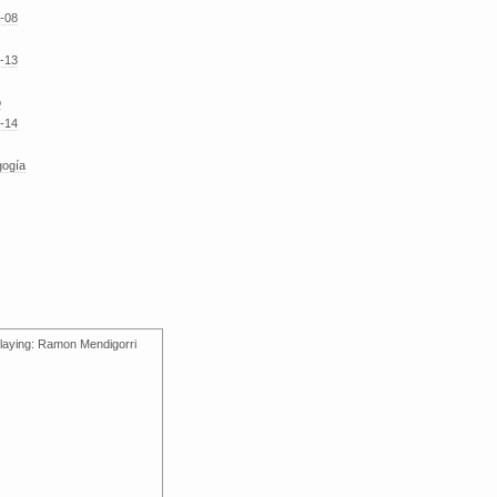
-08
-13
o
-14
gogía
laying: Ramon Mendigorri