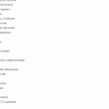
tras historias
a Emocional
cognitivo
es
es y Software
social
to del medio
lingüístico
as
y juegos
nción e Hiperactividad
es Minoritarias
rollo
 motor
pia
erebral
a  Logopedia