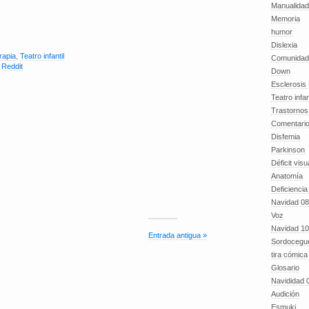
Manualida
Memoria
humor
Dislexia
rapia
,
Teatro infantil
Comunidad
,
Reddit
Down
Esclerosis 
Teatro infan
Trastornos 
Comentari
Disfemia
Parkinson
Déficit visu
Anatomía
Deficiencia
Navidad 08
Voz
Navidad 10
Entrada antigua »
Sordocegu
tira cómica
Glosario
Navididad 
Audición
Esmuki