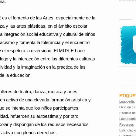
ña.
es el fomento de las Artes, especialmente de la
nza y las artes plásticas, en el ámbito escolar
 integración social educativa y cultural de niños
 racismo y fomenta la tolerancia y el encuentro
de el respeto a la diversidad. El MUS-E hace
logo y la interacción entre las diferentes culturas
ividad y la imaginación en la practica de las
de la educación.
talleres de teatro, danza, música y artes
ETIQUE
s en activo de una elevada formación artística y
Logopedia
e se intenta que los niños participantes,
Ocio en ca
Escuela de
vidad, refuercen su autoestima y por otro,
Lectoescrit
colar y dispongan de los recursos necesarios
Recursos
Estimulaci
l activa con plenos derechos.