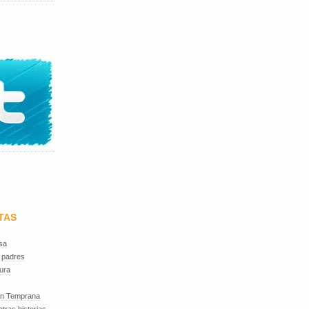
TAS
sa
 padres
ura
ón Temprana