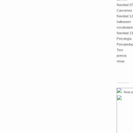
Navidad 07
Canciones
Navidad 12
halloween
vocabulari
Navidad 13
Psicología
Psicopeda
Test
poesía
rimas
Now p