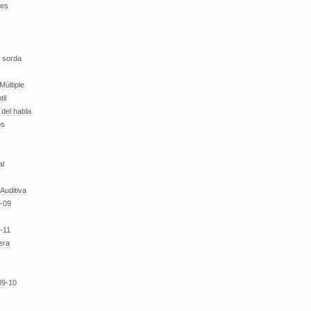
des
 sorda
Múltiple
til
del habla
os
al
 Auditiva
-09
-11
era
09-10