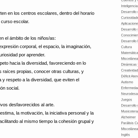
Cuentos y o
Inteligenci
Desarrollo 
n en los centros escolares, dentro del horario
Curiosidad
l curso escolar.
Aplicacion
Desarrollo 
Conocimien
 el ámbito de los niños/as:
Desarrollo 
expresión corporal, el espacio, la imaginación,
Cultura
Matemátic
curiosidad por aprender.
Miscelánea
espeto hacia la diversidad, favoreciendo en lo
Dinámicas 
Creatividad
as raíces propias, conocer otras culturas, y
Déficit Ate
a y respeto a la diversidad, que eviten el
Autismo
ón social.
Enfermedad
Neurodesar
Juegos
tivos desfavorecidos al arte.
Desarrollo
Musicotera
stima, la motivación, la iniciativa personal y la
Alzheimer
acilitando al mismo tiempo la cohesión grupal y
Parálisis C
Misceláne
Inglés