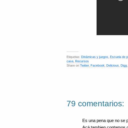
Etiquetas:
Dinámicas y juegos
,
Escuela de 
casa
,
Recursos
Share on
Twitter
,
Facebook
,
Delicious
,
Digg
79 comentarios:
Es una pena que no se p
Acá tambien contamos c