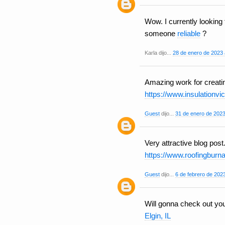
Wow. I currently lookin
someone
reliable
?
Karla dijo...
28 de enero de 2023 
Amazing work for creatin
https://www.insulationvic
Guest
dijo...
31 de enero de 2023
Very attractive blog post
https://www.roofingbur
Guest
dijo...
6 de febrero de 2023
Will gonna check out yo
Elgin, IL