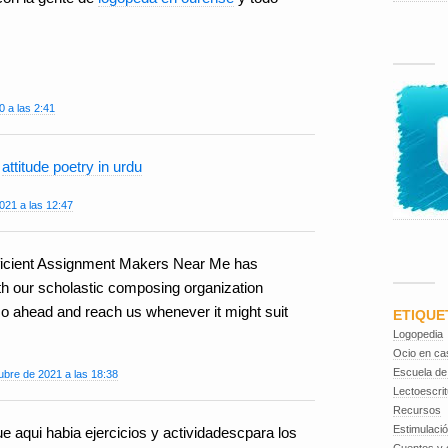
 a las 2:41
t
attitude poetry in urdu
2021 a las 12:47
roficient Assignment Makers Near Me has
th our scholastic composing organization
o ahead and reach us whenever it might suit
ETIQUE
Logopedia
Ocio en ca
Escuela de
ubre de 2021 a las 18:38
Lectoescrit
Recursos
Estimulaci
e aqui habia ejercicios y actividadescpara los