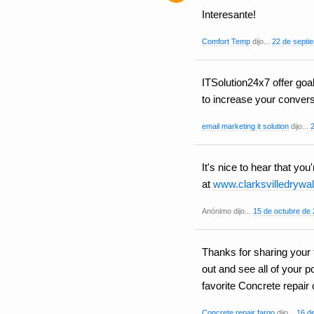
Interesante!
Comfort Temp
dijo...
22 de septi
ITSolution24x7 offer goa
to increase your convers
email marketing it solution
dijo...
It's nice to hear that yo
at
www.clarksvilledrywa
Anónimo dijo...
15 de octubre de 
Thanks for sharing your f
out and see all of your 
favorite Concrete repair
Concrete repair fargo
dijo...
16 de