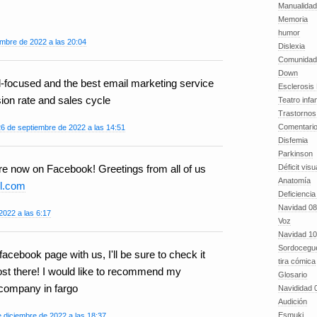
Manualida
Memoria
humor
embre de 2022 a las 20:04
Dislexia
Comunidad
Down
l-focused and the best email marketing service
Esclerosis 
ion rate and sales cycle
Teatro infan
Trastornos 
Comentari
26 de septiembre de 2022 a las 14:51
Disfemia
Parkinson
Déficit visu
u're now on Facebook! Greetings from all of us
Anatomía
ll.com
Deficiencia
Navidad 08
2022 a las 6:17
Voz
Navidad 10
Sordocegu
acebook page with us, I'll be sure to check it
tira cómica
post there! I would like to recommend my
Glosario
 company in fargo
Navididad 
Audición
Esmuki
 diciembre de 2022 a las 18:37