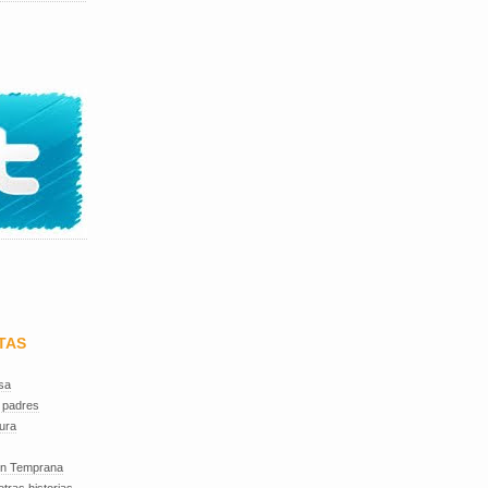
TAS
sa
 padres
ura
ón Temprana