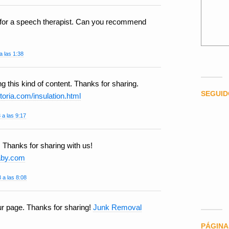
g for a speech therapist. Can you recommend
a las 1:38
g this kind of content. Thanks for sharing.
SEGUI
toria.com/insulation.html
 a las 9:17
. Thanks for sharing with us!
naby.com
 a las 8:08
ur page. Thanks for sharing!
Junk Removal
PÁGINA