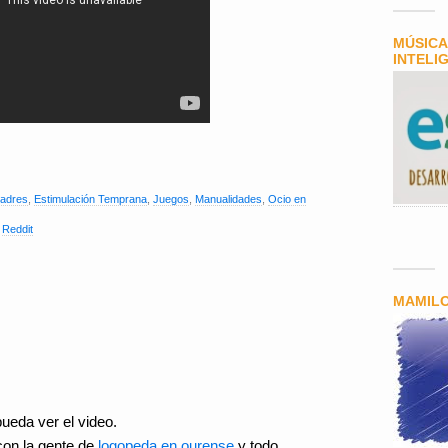
MÚSICA
INTELI
padres
,
Estimulación Temprana
,
Juegos
,
Manualidades
,
Ocio en
,
Reddit
MAMIL
ueda ver el video.
on la gente de
logopeda en ourense
y todo