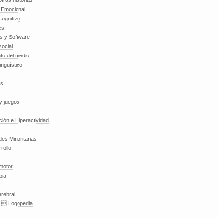
tras historias
a Emocional
cognitivo
es
es y Software
social
to del medio
lingüístico
as
y juegos
nción e Hiperactividad
es Minoritarias
rollo
 motor
pia
erebral
a  Logopedia