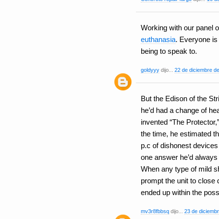
Working with our panel o
euthanasia
. Everyone is
being to speak to.
goldyyy
dijo...
22 de diciembre de
But the Edison of the Str
he’d had a change of he
invented “The Protector,”
the time, he estimated t
p.c of dishonest devices 
one answer he’d always 
When any type of mild s
prompt the unit to close
ended up within the pos
mv3r8fbbsq
dijo...
23 de diciembr