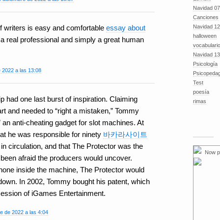
Navidad 07
Canciones
Navidad 12
f writers is easy and comfortable
essay about
halloween
 a real professional and simply a great human
vocabulari
Navidad 13
Psicología
 2022 a las 13:08
Psicopeda
Test
poesía
ip had one last burst of inspiration. Claiming
rimas
art and needed to “right a mistaken,” Tommy
 an anti-cheating gadget for slot machines. At
hat he was responsible for ninety
바카라사이트
in circulation, and that The Protector was the
Now p
been afraid the producers would uncover.
hone inside the machine, The Protector would
 down. In 2002, Tommy bought his patent, which
session of iGames Entertainment.
e de 2022 a las 4:04