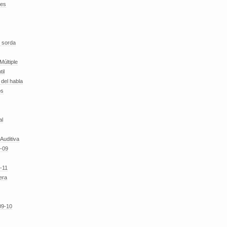
des
 sorda
Múltiple
til
del habla
os
al
 Auditiva
-09
-11
era
09-10