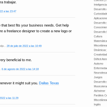
Cuentos y o
ra trabajar.
Inteligenci
Desarrollo 
22 a las 23:47
Curiosidad
Aplicacion
Desarrollo 
that best fits your business needs. Get help
Conocimien
re a freelance designer to create a new logo or
Desarrollo 
Cultura
Matemátic
Miscelánea
dijo...
28 de julio de 2022 a las 10:49
Dinámicas 
Creatividad
Déficit Ate
very beneficial to me.
Autismo
Enfermedad
..
6 de agosto de 2022 a las 14:18
Neurodesar
Juegos
Desarrollo
enever it might suit you.
Dallas Texas
Musicotera
Alzheimer
Parálisis C
2022 a las 11:29
Misceláne
Inglés