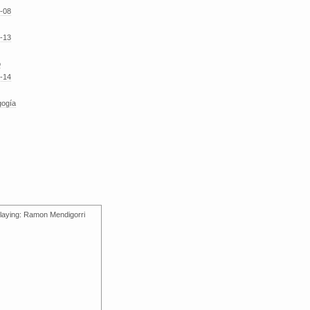
-08
-13
o
-14
gogía
laying: Ramon Mendigorri