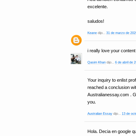
excelente.
saludos!
Keane
dijo...
31 de marzo de 2020
i really love your conten
Qasim Khan
dijo...
6 de abril de 
Your inquiry to enlist p
reached a conclusion wi
Australianessay.com . G
you.
Australian Essay
dijo...
13 de oct
Hola. Decia en google qu