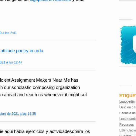
 a las 2:41
t
attitude poetry in urdu
2021 a las 12:47
roficient Assignment Makers Near Me has
th our scholastic composing organization
o ahead and reach us whenever it might suit
ETIQUE
Logopedia
Ocio en ca
Escuela de
ubre de 2021 a las 18:38
Lectoescrit
Recursos
Estimulaci
e aqui habia ejercicios y actividadescpara los