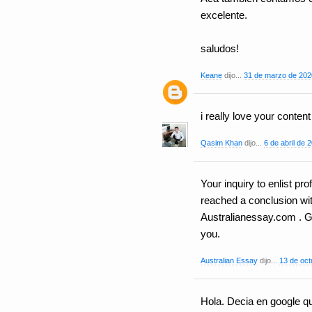
excelente.
saludos!
Keane
dijo...
31 de marzo de 2020
i really love your conten
Qasim Khan
dijo...
6 de abril de 
Your inquiry to enlist p
reached a conclusion wi
Australianessay.com . G
you.
Australian Essay
dijo...
13 de oct
Hola. Decia en google qu