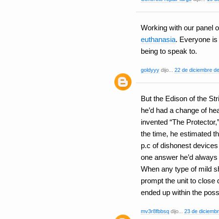
Working with our panel o
euthanasia
. Everyone is
being to speak to.
goldyyy
dijo...
22 de diciembre de
But the Edison of the Str
he’d had a change of he
invented “The Protector,”
the time, he estimated t
p.c of dishonest devices 
one answer he’d always 
When any type of mild s
prompt the unit to close
ended up within the pos
mv3r8fbbsq
dijo...
23 de diciembr