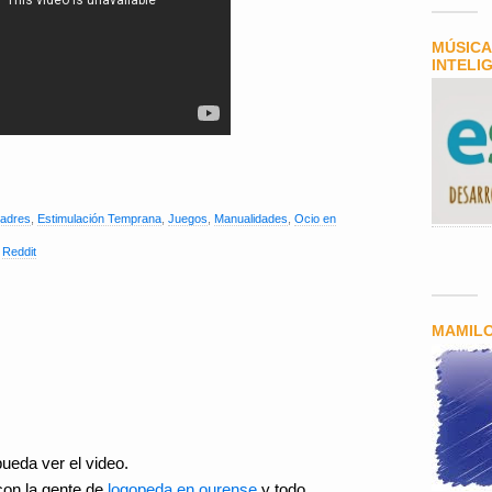
MÚSICA
INTELI
padres
,
Estimulación Temprana
,
Juegos
,
Manualidades
,
Ocio en
,
Reddit
MAMIL
ueda ver el video.
on la gente de
logopeda en ourense
y todo