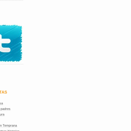
TAS
sa
 padres
ura
ón Temprana