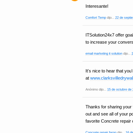
Interesante!
Comfort Temp
dijo...
22 de septi
ITSolution24x7 offer goa
to increase your convers
email marketing it solution
dijo...
It's nice to hear that yo
at
www.clarksvilledrywa
Anónimo dijo...
15 de octubre de 
Thanks for sharing your f
out and see all of your 
favorite Concrete repair
Concrete repair fargo
dijo...
16 de