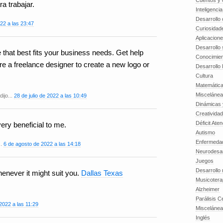
Cuentos y o
ra trabajar.
Inteligenci
Desarrollo 
22 a las 23:47
Curiosidad
Aplicacion
Desarrollo 
that best fits your business needs. Get help
Conocimien
re a freelance designer to create a new logo or
Desarrollo 
Cultura
Matemátic
Miscelánea
dijo...
28 de julio de 2022 a las 10:49
Dinámicas 
Creatividad
Déficit Ate
very beneficial to me.
Autismo
Enfermedad
..
6 de agosto de 2022 a las 14:18
Neurodesar
Juegos
Desarrollo
enever it might suit you.
Dallas Texas
Musicotera
Alzheimer
Parálisis C
2022 a las 11:29
Misceláne
Inglés