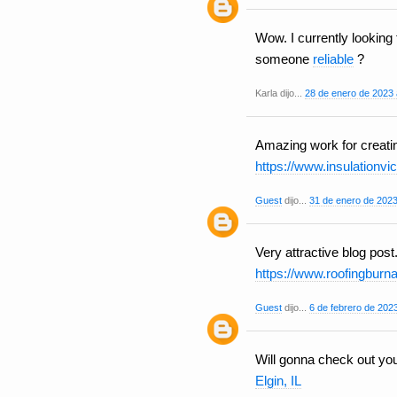
Wow. I currently lookin
someone
reliable
?
Karla dijo...
28 de enero de 2023 
Amazing work for creatin
https://www.insulationvic
Guest
dijo...
31 de enero de 2023
Very attractive blog post
https://www.roofingbur
Guest
dijo...
6 de febrero de 2023
Will gonna check out yo
Elgin, IL