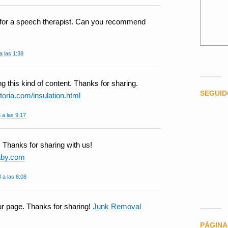
g for a speech therapist. Can you recommend
a las 1:38
g this kind of content. Thanks for sharing.
SEGUI
toria.com/insulation.html
 a las 9:17
. Thanks for sharing with us!
naby.com
 a las 8:08
ur page. Thanks for sharing!
Junk Removal
PÁGINA