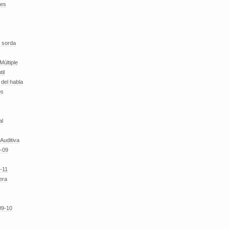
des
 sorda
Múltiple
til
del habla
os
al
 Auditiva
-09
-11
era
09-10