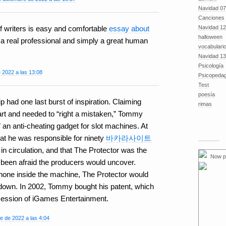
Navidad 07
Canciones
Navidad 12
f writers is easy and comfortable
essay about
halloween
 a real professional and simply a great human
vocabulari
Navidad 13
Psicología
 2022 a las 13:08
Psicopeda
Test
poesía
ip had one last burst of inspiration. Claiming
rimas
art and needed to “right a mistaken,” Tommy
 an anti-cheating gadget for slot machines. At
hat he was responsible for ninety
바카라사이트
in circulation, and that The Protector was the
Now p
been afraid the producers would uncover.
hone inside the machine, The Protector would
 down. In 2002, Tommy bought his patent, which
session of iGames Entertainment.
e de 2022 a las 4:04