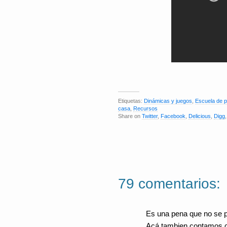
Etiquetas:
Dinámicas y juegos
,
Escuela de 
casa
,
Recursos
Share on
Twitter
,
Facebook
,
Delicious
,
Digg
79 comentarios:
Es una pena que no se p
Acá tambien contamos c