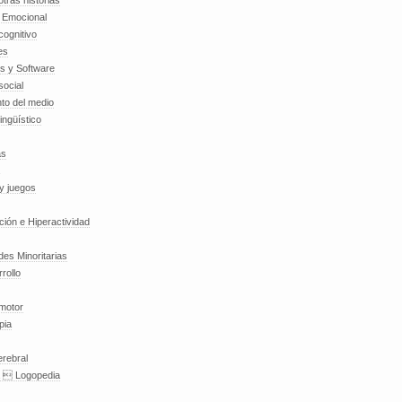
tras historias
a Emocional
cognitivo
es
es y Software
social
to del medio
lingüístico
as
y juegos
nción e Hiperactividad
es Minoritarias
rollo
 motor
pia
erebral
a  Logopedia