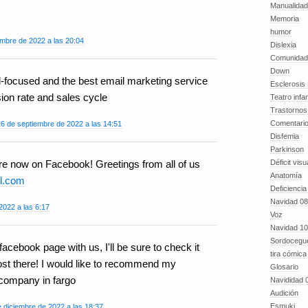
Manualida
Memoria
humor
embre de 2022 a las 20:04
Dislexia
Comunidad
Down
l-focused and the best email marketing service
Esclerosis 
ion rate and sales cycle
Teatro infan
Trastornos 
Comentari
26 de septiembre de 2022 a las 14:51
Disfemia
Parkinson
Déficit visu
u're now on Facebook! Greetings from all of us
Anatomía
ll.com
Deficiencia
Navidad 08
2022 a las 6:17
Voz
Navidad 10
Sordocegu
acebook page with us, I'll be sure to check it
tira cómica
post there! I would like to recommend my
Glosario
 company in fargo
Navididad 
Audición
Esmuki
 diciembre de 2022 a las 18:37