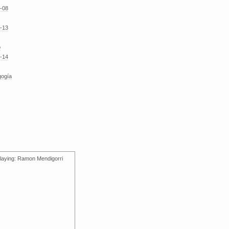
-08
-13
o
-14
gogía
laying: Ramon Mendigorri