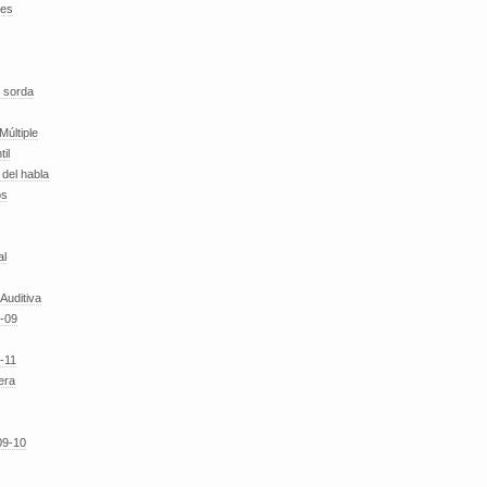
des
 sorda
Múltiple
til
del habla
os
al
 Auditiva
-09
-11
era
09-10