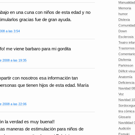
Manualida
Memoria
abajo en una cuna con niños de esta edad y no
humor
imularlos gracias fue de gran ayuda.
Dislexia
Comunidad
Down
008 a las 3:54
Esclerosis 
Teatro infan
fo! me viene barbaro para mi gordita
Trastornos 
Comentari
Disfemia
e 2008 a las 19:35
Parkinson
Déficit visu
Anatomía
ompartir con nosotros esa información tan
Deficiencia
personas que tienen hijos de esta edad. María
Navidad 08
Voz
Navidad 10
e 2008 a las 22:06
Sordocegu
tira cómica
Glosario
ión la verdad es muy buena!!
Navididad 
tas maneras de estimulación para niños de
Audición
Esmuki