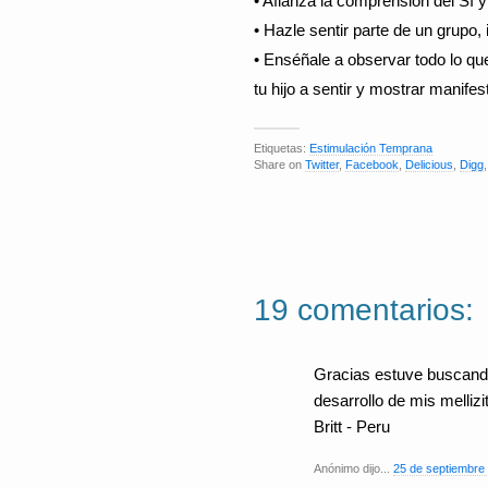
• Afianza la comprensión del Sí y
• Hazle sentir parte de un grupo,
• Enséñale a observar todo lo qu
tu hijo a sentir y mostrar manife
Etiquetas:
Estimulación Temprana
Share on
Twitter
,
Facebook
,
Delicious
,
Digg
19 comentarios:
Gracias estuve buscando
desarrollo de mis mellizi
Britt - Peru
Anónimo dijo...
25 de septiembre 