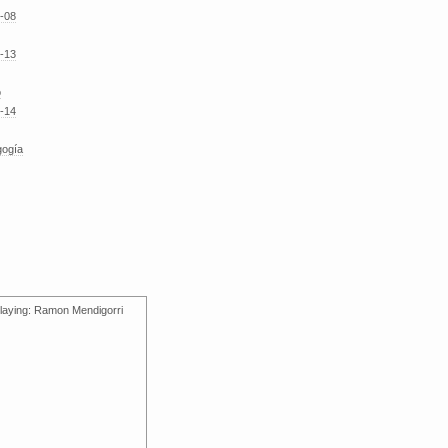
-08
-13
o
-14
gogía
laying: Ramon Mendigorri