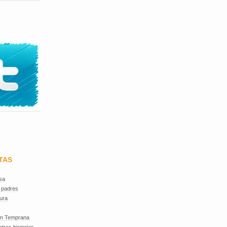
TAS
sa
 padres
ura
ón Temprana