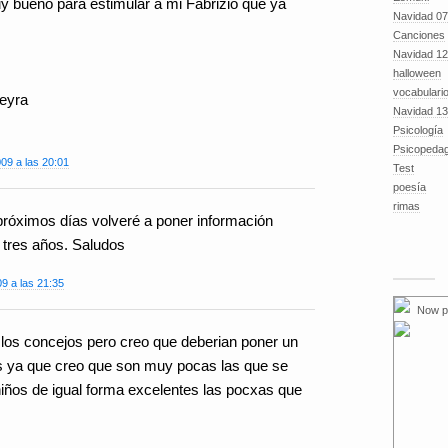
y bueno para estimular a mi Fabrizio que ya
Navidad 07
Canciones
Navidad 12
halloween
vocabulari
neyra
Navidad 13
Psicología
Psicopeda
09 a las 20:01
Test
poesía
rimas
próximos días volveré a poner información
 tres años. Saludos
9 a las 21:35
Now p
los concejos pero creo que deberian poner un
s ya que creo que son muy pocas las que se
niños de igual forma excelentes las pocxas que