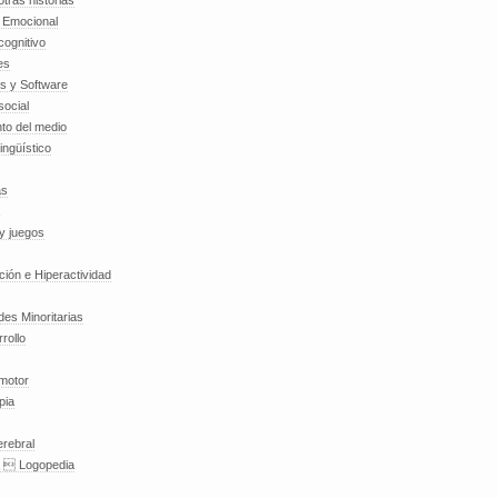
tras historias
a Emocional
cognitivo
es
es y Software
social
to del medio
lingüístico
as
y juegos
nción e Hiperactividad
es Minoritarias
rollo
 motor
pia
erebral
a  Logopedia