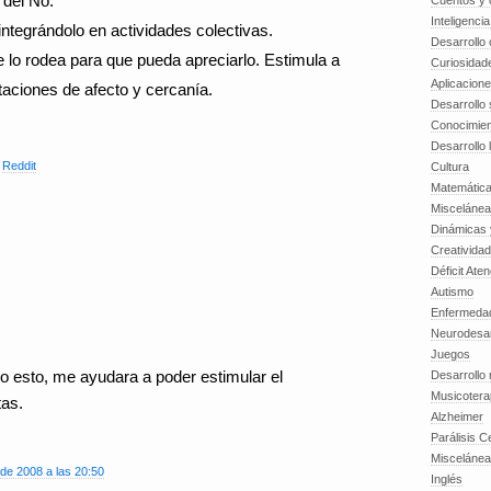
 del No.
Cuentos y o
Inteligenci
 integrándolo en actividades colectivas.
Desarrollo 
e lo rodea para que pueda apreciarlo. Estimula a
Curiosidad
Aplicacion
staciones de afecto y cercanía.
Desarrollo 
Conocimien
Desarrollo 
,
Reddit
Cultura
Matemátic
Miscelánea
Dinámicas 
Creatividad
Déficit Ate
Autismo
Enfermedad
Neurodesar
Juegos
 esto, me ayudara a poder estimular el
Desarrollo
Musicotera
tas.
Alzheimer
Parálisis C
Misceláne
de 2008 a las 20:50
Inglés