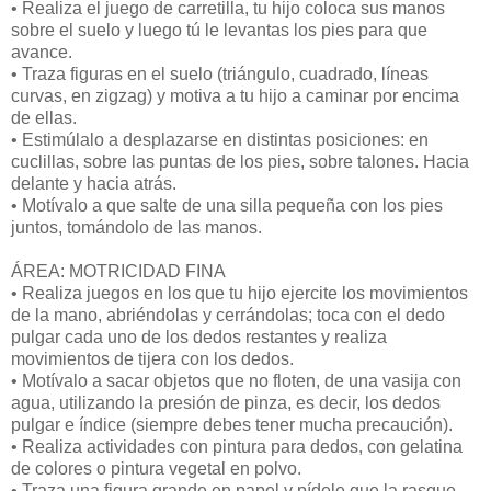
• Realiza el juego de carretilla, tu hijo coloca sus manos
sobre el suelo y luego tú le levantas los pies para que
avance.
• Traza figuras en el suelo (triángulo, cuadrado, líneas
curvas, en zigzag) y motiva a tu hijo a caminar por encima
de ellas.
• Estimúlalo a desplazarse en distintas posiciones: en
cuclillas, sobre las puntas de los pies, sobre talones. Hacia
delante y hacia atrás.
• Motívalo a que salte de una silla pequeña con los pies
juntos, tomándolo de las manos.
ÁREA: MOTRICIDAD FINA
• Realiza juegos en los que tu hijo ejercite los movimientos
de la mano, abriéndolas y cerrándolas; toca con el dedo
pulgar cada uno de los dedos restantes y realiza
movimientos de tijera con los dedos.
• Motívalo a sacar objetos que no floten, de una vasija con
agua, utilizando la presión de pinza, es decir, los dedos
pulgar e índice (siempre debes tener mucha precaución).
• Realiza actividades con pintura para dedos, con gelatina
de colores o pintura vegetal en polvo.
• Traza una figura grande en papel y pídele que la rasgue