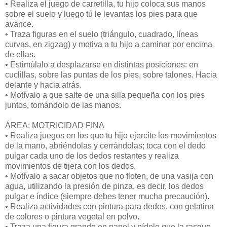
• Realiza el juego de carretilla, tu hijo coloca sus manos
sobre el suelo y luego tú le levantas los pies para que
avance.
• Traza figuras en el suelo (triángulo, cuadrado, líneas
curvas, en zigzag) y motiva a tu hijo a caminar por encima
de ellas.
• Estimúlalo a desplazarse en distintas posiciones: en
cuclillas, sobre las puntas de los pies, sobre talones. Hacia
delante y hacia atrás.
• Motívalo a que salte de una silla pequeña con los pies
juntos, tomándolo de las manos.
ÁREA: MOTRICIDAD FINA
• Realiza juegos en los que tu hijo ejercite los movimientos
de la mano, abriéndolas y cerrándolas; toca con el dedo
pulgar cada uno de los dedos restantes y realiza
movimientos de tijera con los dedos.
• Motívalo a sacar objetos que no floten, de una vasija con
agua, utilizando la presión de pinza, es decir, los dedos
pulgar e índice (siempre debes tener mucha precaución).
• Realiza actividades con pintura para dedos, con gelatina
de colores o pintura vegetal en polvo.
• Traza una figura grande en papel y pídele que la rasgue