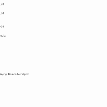
-08
-13
o
-14
gogía
laying: Ramon Mendigorri