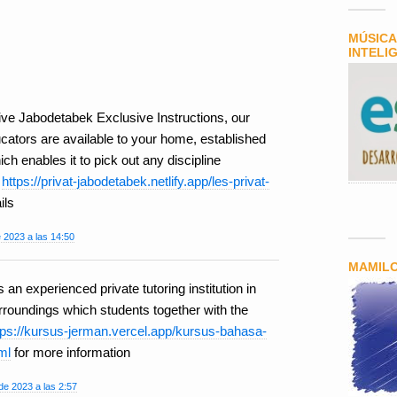
MÚSICA
INTELI
ve Jabodetabek Exclusive Instructions, our
ators are available to your home, established
h enables it to pick out any discipline
k
https://privat-jabodetabek.netlify.app/les-privat-
ils
 2023 a las 14:50
MAMIL
 an experienced private tutoring institution in
rroundings which students together with the
tps://kursus-jerman.vercel.app/kursus-bahasa-
ml
for more information
de 2023 a las 2:57