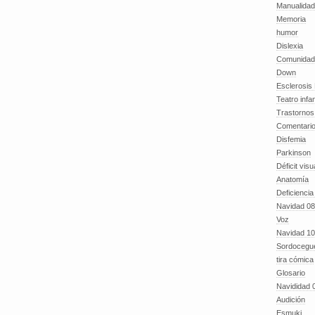
Manualida
Memoria
humor
Dislexia
Comunidad
Down
Esclerosis 
Teatro infan
Trastornos 
Comentari
Disfemia
Parkinson
Déficit visu
Anatomía
Deficiencia
Navidad 08
Voz
Navidad 10
Sordocegu
tira cómica
Glosario
Navididad 
Audición
Esmuki