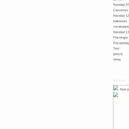
Navidad 07
Canciones
Navidad 12
halloween
vocabulari
Navidad 13
Psicología
Psicopeda
Test
poesía
rimas
Now p