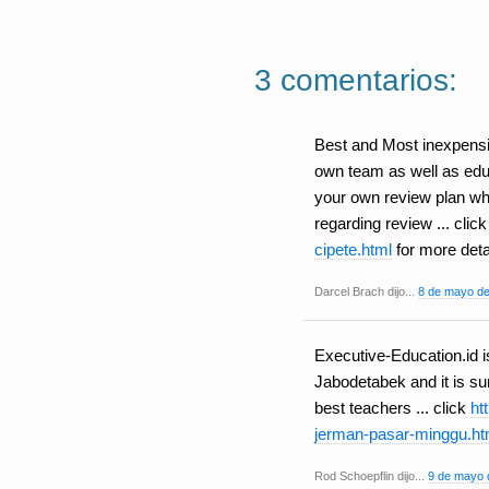
3 comentarios:
Best and Most inexpensi
own team as well as educ
your own review plan whic
regarding review ... clic
cipete.html
for more deta
Darcel Brach dijo...
8 de mayo de
Executive-Education.id is
Jabodetabek and it is su
best teachers ... click
ht
jerman-pasar-minggu.ht
Rod Schoepflin dijo...
9 de mayo 