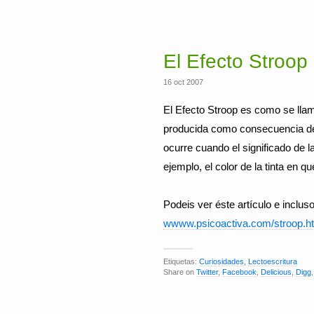
El Efecto Stroop
16 oct 2007
El Efecto Stroop es como se llam
producida como consecuencia de 
ocurre cuando el significado de la
ejemplo, el color de la tinta en qu
Podeis ver éste artículo e inclus
wwww.psicoactiva.com/stroop.h
Etiquetas:
Curiosidades
,
Lectoescritura
Share on
Twitter
,
Facebook
,
Delicious
,
Digg