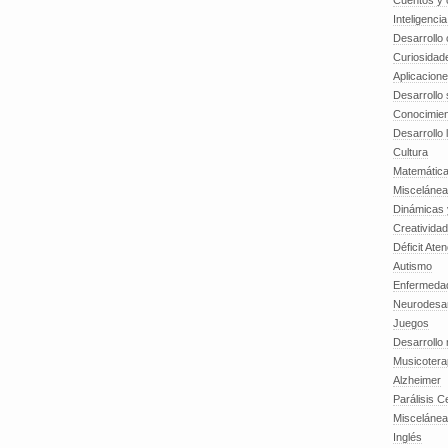
Cuentos y o
Inteligenci
Desarrollo 
Curiosidad
Aplicacion
Desarrollo 
Conocimien
Desarrollo 
Cultura
Matemátic
Miscelánea
Dinámicas 
Creatividad
Déficit Ate
Autismo
Enfermedad
Neurodesar
Juegos
Desarrollo
Musicotera
Alzheimer
Parálisis C
Misceláne
Inglés