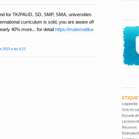
und for TK/PAUD, SD, SMP, SMA, universities
nternational curriculum is sold, you are aware of!
early 40% more... for detail
https://matematika-
e 2023 a las 8:23
ETIQUE
Logopedia
Ocio en ca
Escuela de
Lectoescrit
Recursos
Estimulaci