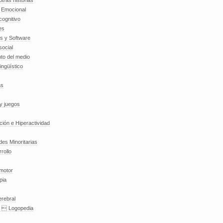
tras historias
a Emocional
cognitivo
es
es y Software
social
to del medio
lingüístico
as
y juegos
nción e Hiperactividad
es Minoritarias
rollo
 motor
pia
erebral
a  Logopedia