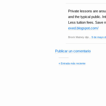
Private lessons are aro
and the typical public. I
Less tuition fees. Save n
exed.blogspot.com/
Brock Matney dijo...
9 de mayo d
Publicar un comentario
« Entrada más reciente