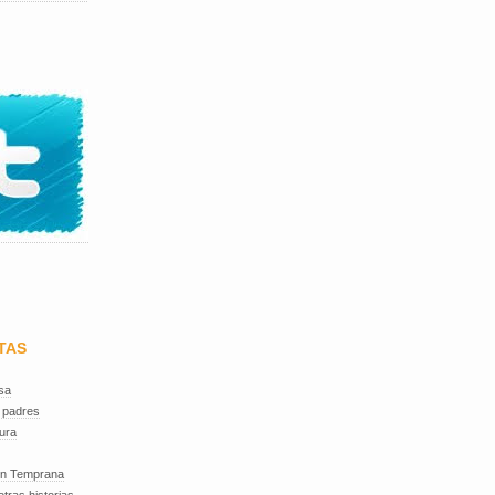
TAS
sa
 padres
ura
ón Temprana