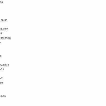
des
 sorda
Múltiple
til
del habla
os
al
 Auditiva
-09
-11
era
09-10