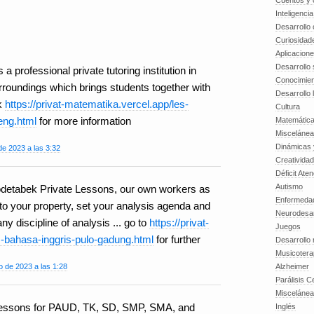
Cuentos y o
Inteligenci
Desarrollo 
Curiosidad
Aplicacion
Desarrollo 
a professional private tutoring institution in
Conocimien
rroundings which brings students together with
Desarrollo 
ck
https://privat-matematika.vercel.app/les-
Cultura
eng.html
for more information
Matemátic
Miscelánea
Dinámicas 
e 2023 a las 3:32
Creatividad
Déficit Ate
Autismo
detabek Private Lessons, our own workers as
Enfermedad
to your property, set your analysis agenda and
Neurodesar
ny discipline of analysis ... go to
https://privat-
Juegos
us-bahasa-inggris-pulo-gadung.html
for further
Desarrollo
Musicotera
Alzheimer
 de 2023 a las 1:28
Parálisis C
Misceláne
 lessons for PAUD, TK, SD, SMP, SMA, and
Inglés