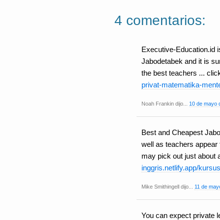
4 comentarios:
Executive-Education.id is 
Jabodetabek and it is su
the best teachers ... cli
privat-matematika-ment
Noah Frankin dijo...
10 de mayo d
Best and Cheapest Jabo
well as teachers appear 
may pick out just about a
inggris.netlify.app/kurs
Mike Smithingell dijo...
11 de mayo
You can expect private