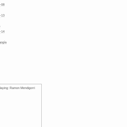
-08
-13
o
-14
gogía
laying: Ramon Mendigorri