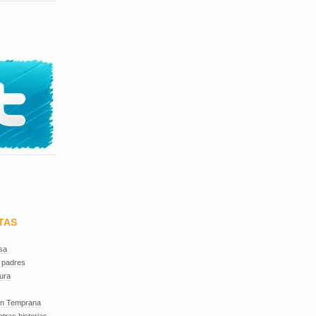
TAS
sa
 padres
ura
ón Temprana