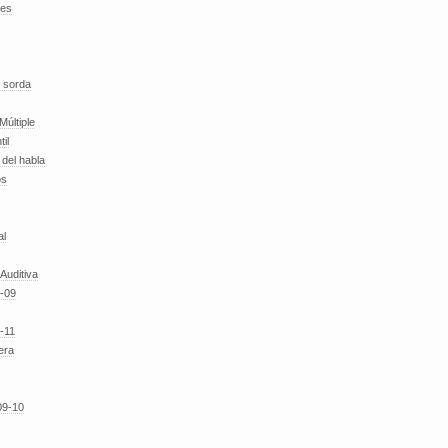
des
 sorda
Múltiple
til
del habla
os
al
 Auditiva
-09
-11
era
09-10