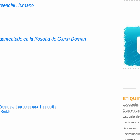
 Potencial Humano
ndamentado en la filosofía de Glenn Doman
ETIQUE
Logopedia
 Temprana
,
Lectoescritura
,
Logopedia
Ocio en ca
,
Reddit
Escuela de
Lectoescrit
Recursos
Estimulaci