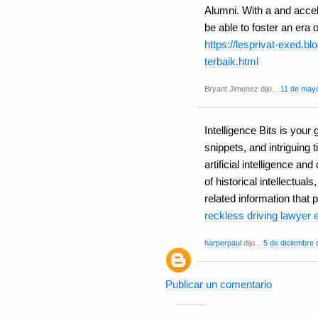
Alumni. With a and accel
be able to foster an era 
https://lesprivat-exed.b
terbaik.html
Bryant Jimenez dijo...
11 de mayo
Intelligence Bits is your 
snippets, and intriguing 
artificial intelligence an
of historical intellectual
related information that p
reckless driving lawyer
harperpaul
dijo...
5 de diciembre 
Publicar un comentario