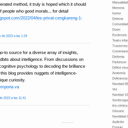
Manualida
erated method, it truly is hoped which it should
Memoria
of people who good morals... for detail
humor
logspot.com/2022/04/les-privat-cengkareng-1-
Dislexia
Comunidad
Down
Esclerosis 
 de 2023 a las 1:29
Teatro infan
Trastornos 
Comentari
go-to source for a diverse array of insights,
Disfemia
tidbits about intelligence. From discussions on
Parkinson
d cognitive psychology to decoding the brilliance
Déficit visu
s, this blog provides nuggets of intelligence-
Anatomía
Deficiencia
ique curiosity.
Navidad 08
 emporia va
Voz
Navidad 10
de 2023 a las 11:41
Sordocegu
tira cómica
Glosario
Navididad 
Audición
Esmuki