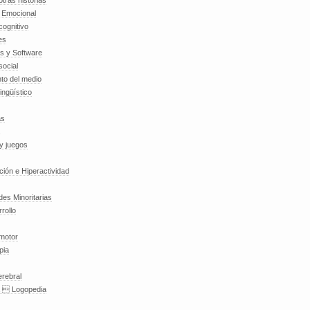
tras historias
a Emocional
cognitivo
es
es y Software
social
to del medio
lingüístico
as
y juegos
nción e Hiperactividad
es Minoritarias
rollo
 motor
pia
erebral
a  Logopedia