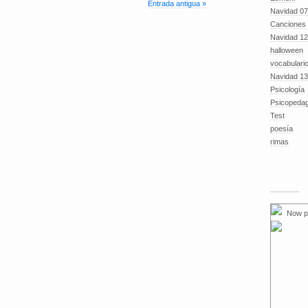
Entrada antigua »
Navidad 07
Canciones
Navidad 12
halloween
vocabulari
Navidad 13
Psicología
Psicopeda
Test
poesía
rimas
Now p