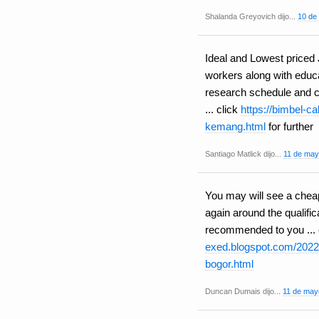
Shalanda Greyovich dijo...
10 de
Ideal and Lowest priced
workers along with educat
research schedule and ca
... click
https://bimbel-cal
kemang.html
for further
Santiago Matlick dijo...
11 de may
You may will see a chea
again around the qualific
recommended to you ... c
exed.blogspot.com/2022/
bogor.html
Duncan Dumais dijo...
11 de may