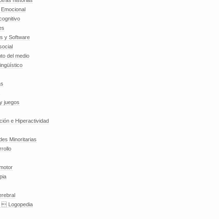
tras historias
a Emocional
cognitivo
es
es y Software
social
to del medio
lingüístico
as
y juegos
nción e Hiperactividad
es Minoritarias
rollo
 motor
pia
erebral
a  Logopedia