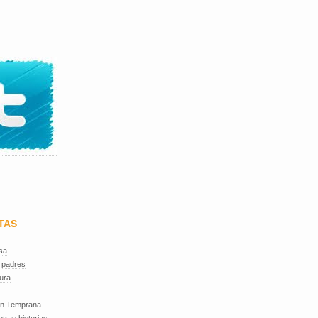
TAS
sa
 padres
ura
ón Temprana