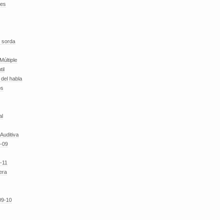
des
 sorda
Múltiple
til
del habla
os
al
 Auditiva
-09
-11
era
09-10