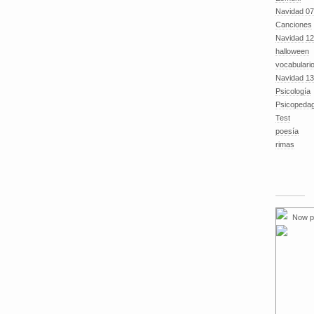
Navidad 07
Canciones
Navidad 12
halloween
vocabulari
Navidad 13
Psicología
Psicopeda
Test
poesía
rimas
Now p