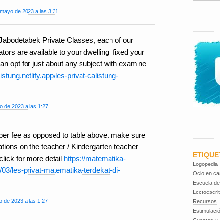
 mayo de 2023 a las 3:31
 Jabodetabek Private Classes, each of our
ors are available to your dwelling, fixed your
n opt for just about any subject with examine
istung.netlify.app/les-privat-calistung-
o de 2023 a las 1:27
per fee as opposed to table above, make sure
ations on the teacher / Kindergarten teacher
ETIQUE
lick for more detail
https://matematika-
Logopedia
03/les-privat-matematika-terdekat-di-
Ocio en ca
Escuela de
Lectoescrit
o de 2023 a las 1:27
Recursos
Estimulaci