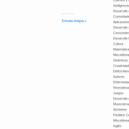
Cuentos y o
Inteligenci
Desarrollo 
Curiosidad
Entrada antigua »
Aplicacion
Desarrollo 
Conocimien
Desarrollo 
Cultura
Matemátic
Miscelánea
Dinámicas 
Creatividad
Déficit Ate
Autismo
Enfermedad
Neurodesar
Juegos
Desarrollo
Musicotera
Alzheimer
Parálisis C
Misceláne
Inglés