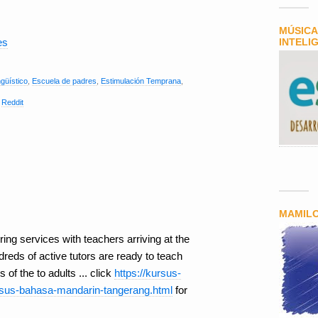
MÚSICA
es
INTELI
ngüístico
,
Escuela de padres
,
Estimulación Temprana
,
,
Reddit
MAMIL
ing services with teachers arriving at the
eds of active tutors are ready to teach
 of the to adults ... click
https://kursus-
rsus-bahasa-mandarin-tangerang.html
for