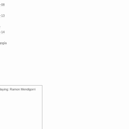
-08
-13
o
-14
gogía
laying: Ramon Mendigorri