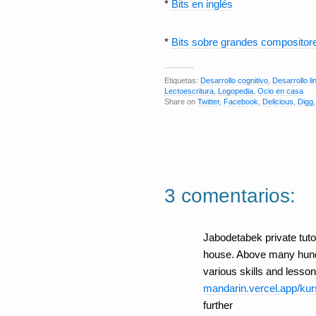
*
Bits en inglés
*
Bits sobre grandes compositor
Etiquetas:
Desarrollo cognitivo
,
Desarrollo li
Lectoescritura
,
Logopedia
,
Ocio en casa
Share on
Twitter
,
Facebook
,
Delicious
,
Digg
3 comentarios:
Jabodetabek private tutor
house. Above many hundr
various skills and lessons
mandarin.vercel.app/ku
further