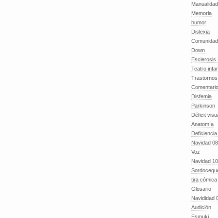
Manualida
Memoria
humor
Dislexia
Comunidad
Down
Esclerosis 
Teatro infan
Trastornos 
Comentari
Disfemia
Parkinson
Déficit visu
Anatomía
Deficiencia
Navidad 08
Voz
Navidad 10
Sordocegu
tira cómica
Glosario
Navididad 
Audición
Esmuki