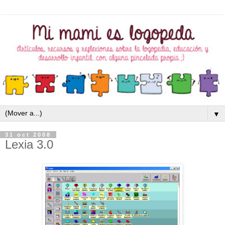
▼
31 oct 2008
Lexia 3.0