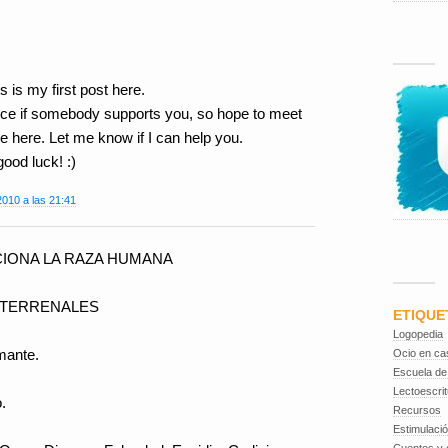
s is my first post here.
ly nice if somebody supports you, so hope to meet
le here. Let me know if I can help you.
ood luck! :)
2010 a las 21:41
IONA LA RAZA HUMANA
 TERRENALES
ETIQUE
Logopedia
mante.
Ocio en ca
Escuela de
Lectoescrit
.
Recursos
Estimulaci