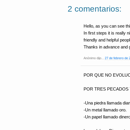
2 comentarios:
Hello, as you can see thi
In first steps it is real
friendly and helpful peop
Thanks in advance and g
Anónimo dijo...
27 de febrero de 
POR QUE NO EVOLUC
POR TRES PECADOS
-Una piedra llamada dia
-Un metal llamado oro.
-Un papel llamado dinero