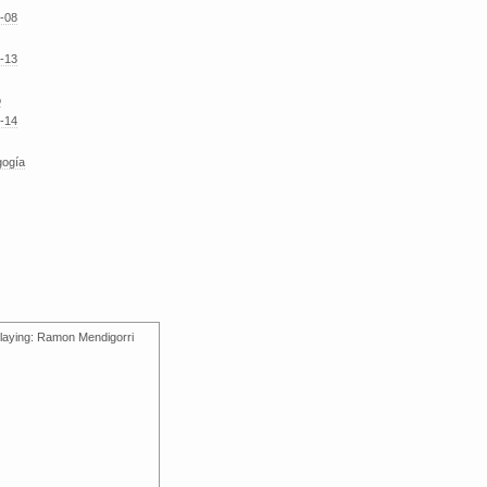
-08
-13
o
-14
gogía
laying: Ramon Mendigorri