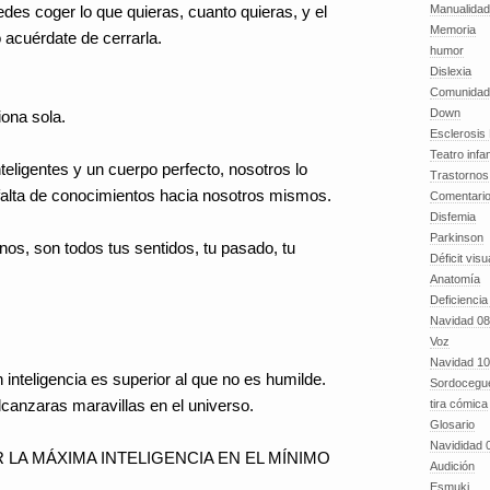
Manualida
es coger lo que quieras, cuanto quieras, y el
Memoria
 acuérdate de cerrarla.
humor
Dislexia
Comunidad
Down
ona sola.
Esclerosis 
Teatro infan
ligentes y un cuerpo perfecto, nosotros lo
Trastornos 
falta de conocimientos hacia nosotros mismos.
Comentari
Disfemia
Parkinson
s, son todos tus sentidos, tu pasado, tu
Déficit visu
Anatomía
Deficiencia
Navidad 08
Voz
Navidad 10
 inteligencia es superior al que no es humilde.
Sordocegu
alcanzaras maravillas en el universo.
tira cómica
Glosario
Navididad 
A MÁXIMA INTELIGENCIA EN EL MÍNIMO
Audición
Esmuki