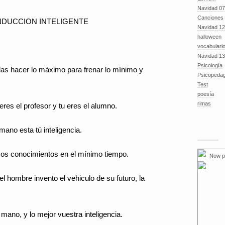
Navidad 07
Canciones
DUCCION INTELIGENTE
Navidad 12
halloween
vocabulari
Navidad 13
Psicología
das hacer lo máximo para frenar lo mínimo y
Psicopeda
Test
poesía
rimas
eres el profesor y tu eres el alumno.
 mano esta tú inteligencia.
os conocimientos en el mínimo tiempo.
Now p
 hombre invento el vehiculo de su futuro, la
 mano, y lo mejor vuestra inteligencia.