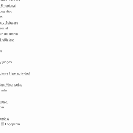
tras historias
a Emocional
cognitivo
es
es y Software
social
to del medio
lingüístico
as
y juegos
nción e Hiperactividad
es Minoritarias
rollo
 motor
pia
erebral
a  Logopedia