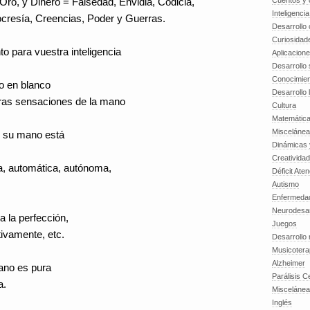
Cuentos y o
Oro, y Dinero = Falsedad, Envidia, Codicia,
Inteligenci
cresía, Creencias, Poder y Guerras.
Desarrollo 
Curiosidad
o para vuestra inteligencia
Aplicacion
Desarrollo 
Conocimien
o en blanco
Desarrollo 
eras sensaciones de la mano
Cultura
Matemátic
Miscelánea
en su mano está
Dinámicas 
Creatividad
na, automática, autónoma,
Déficit Ate
Autismo
Enfermedad
Neurodesar
 la perfección,
Juegos
ivamente, etc.
Desarrollo
Musicotera
Alzheimer
ano es pura
Parálisis C
a.
Misceláne
Inglés