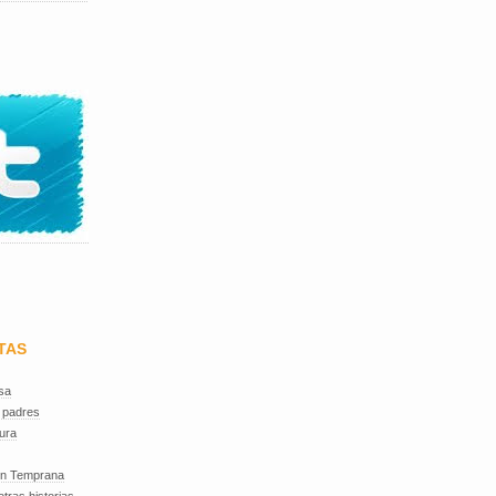
TAS
sa
 padres
ura
ón Temprana