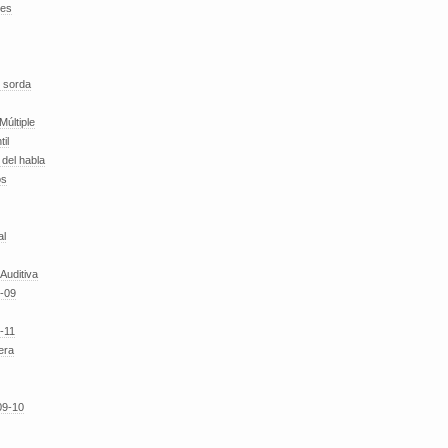
des
 sorda
Múltiple
til
del habla
os
al
 Auditiva
-09
-11
era
09-10