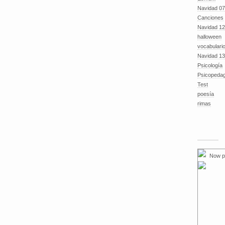
Navidad 07
Canciones
Navidad 12
halloween
vocabulari
Navidad 13
Psicología
Psicopeda
Test
poesía
rimas
Now p