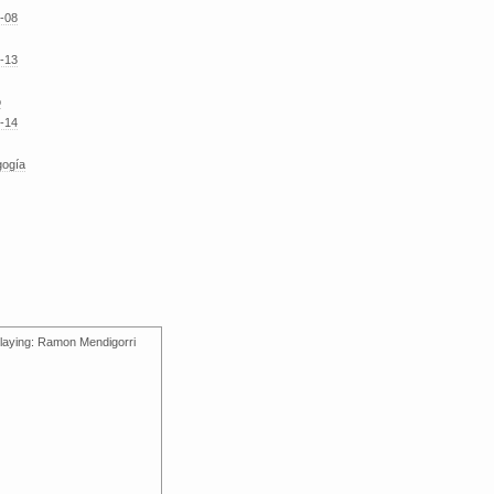
-08
-13
o
-14
gogía
laying: Ramon Mendigorri