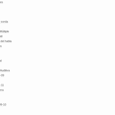
des
 sorda
Múltiple
til
del habla
os
al
 Auditiva
-09
-11
era
09-10