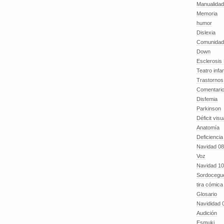
Manualida
Memoria
humor
Dislexia
Comunidad
Down
Esclerosis 
Teatro infan
Trastornos 
Comentari
Disfemia
Parkinson
Déficit visu
Anatomía
Deficiencia
Navidad 08
Voz
Navidad 10
Sordocegu
tira cómica
Glosario
Navididad 
Audición
Esmuki