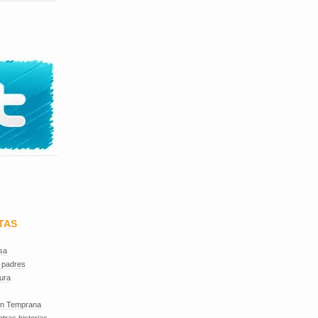
TAS
sa
 padres
ura
ón Temprana