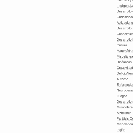
Cuentos y o
Inteligenci
Desarrollo 
Curiosidad
Aplicacion
Desarrollo 
Conocimien
Desarrollo 
Cultura
Matemátic
Miscelánea
Dinámicas 
Creatividad
Déficit Ate
Autismo
Enfermedad
Neurodesar
Juegos
Desarrollo
Musicotera
Alzheimer
Parálisis C
Misceláne
Inglés