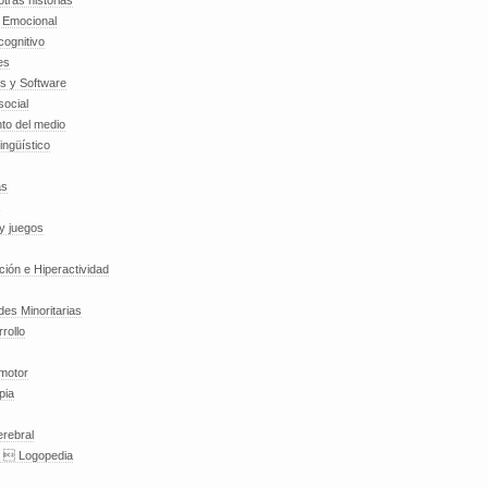
tras historias
a Emocional
cognitivo
es
es y Software
social
to del medio
lingüístico
as
y juegos
nción e Hiperactividad
es Minoritarias
rollo
 motor
pia
erebral
a  Logopedia