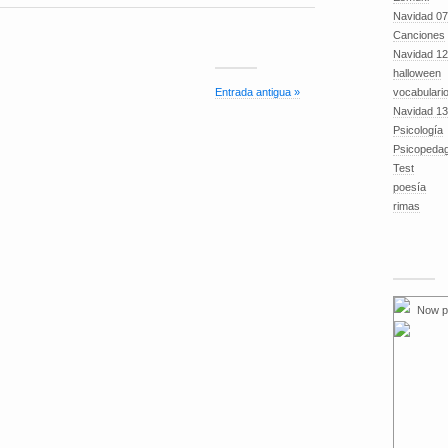
Navidad 07
Canciones
Navidad 12
halloween
vocabulari
Entrada antigua »
Navidad 13
Psicología
Psicopeda
Test
poesía
rimas
Now p