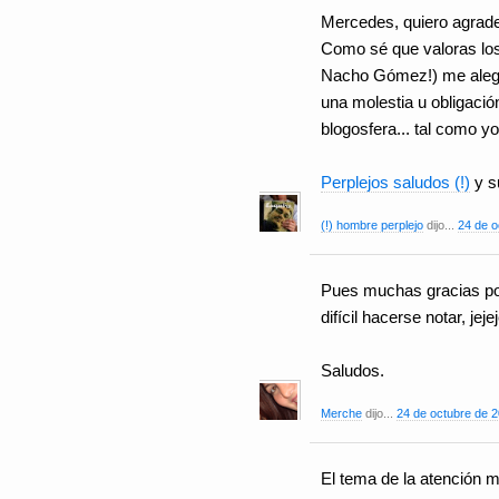
Mercedes, quiero agrade
Como sé que valoras lo
Nacho Gómez!) me alegr
una molestia u obligació
blogosfera... tal como yo
Perplejos saludos (!)
y s
(!) hombre perplejo
dijo...
24 de o
Pues muchas gracias por
difícil hacerse notar, jej
Saludos.
Merche
dijo...
24 de octubre de 2
El tema de la atención 