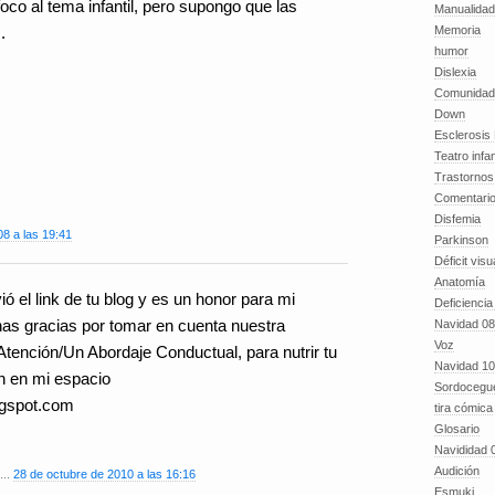
foco al tema infantil, pero supongo que las
Manualida
Memoria
.
humor
Dislexia
Comunidad
Down
Esclerosis 
Teatro infan
Trastornos 
Comentari
Disfemia
8 a las 19:41
Parkinson
Déficit visu
Anatomía
 el link de tu blog y es un honor para mi
Deficiencia
as gracias por tomar en cuenta nuestra
Navidad 08
Voz
Atención/Un Abordaje Conductual, para nutrir tu
Navidad 10
n en mi espacio
Sordocegu
logspot.com
tira cómica
Glosario
Navididad 
Audición
...
28 de octubre de 2010 a las 16:16
Esmuki