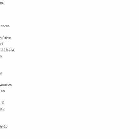
des
 sorda
Múltiple
til
del habla
os
al
 Auditiva
-09
-11
era
09-10