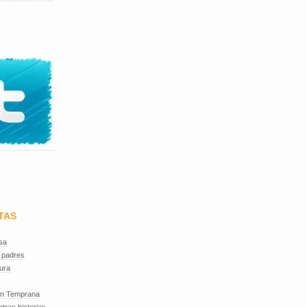
TAS
sa
 padres
ura
ón Temprana