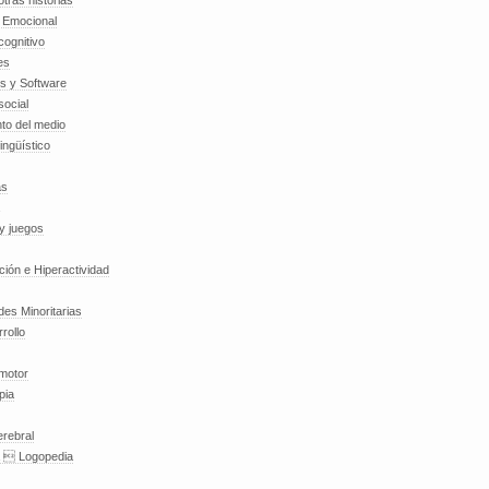
tras historias
a Emocional
cognitivo
es
es y Software
social
to del medio
lingüístico
as
y juegos
nción e Hiperactividad
es Minoritarias
rollo
 motor
pia
erebral
a  Logopedia