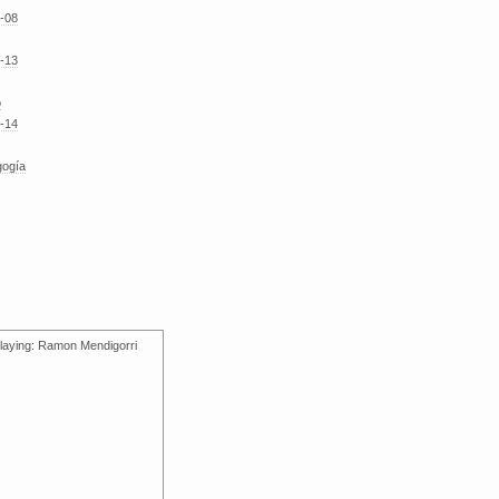
-08
-13
o
-14
gogía
laying: Ramon Mendigorri