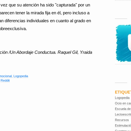
vez que su atención ha sido "capturada" por un
arecen tener la mirada fija en él, pero incluso a
 diferencias individuales en cuanto al grado en
obreexclusíva.
ción /Un Abordaje Conductua. Raquel Gil, Yraida
Emocional
,
Logopedia
,
Reddit
ETIQUE
Logopedia
Ocio en ca
Escuela de
Lectoescrit
Recursos
Estimulaci