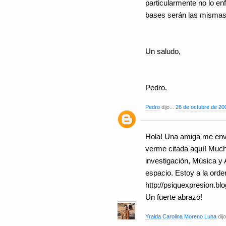
particularmente no lo en
bases serán las mismas
Un saludo,
Pedro.
Pedro
dijo...
26 de octubre de 200
Hola! Una amiga me envió
verme citada aquí! Much
investigación, Música y 
espacio. Estoy a la orde
http://psiquexpresion.b
Un fuerte abrazo!
Yraida Carolina Moreno Luna
dijo