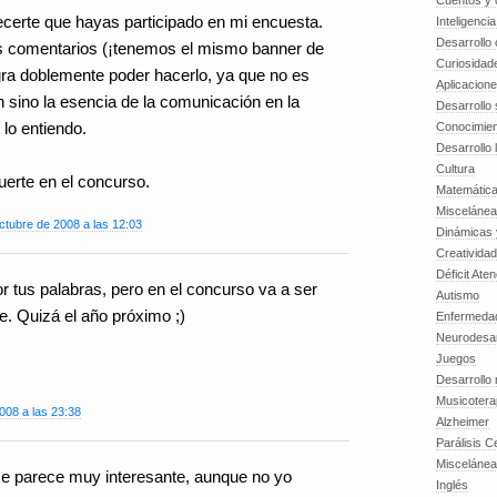
Cuentos y o
certe que hayas participado en mi encuesta.
Inteligenci
Desarrollo 
s comentarios (¡tenemos el mismo banner de
Curiosidad
a doblemente poder hacerlo, ya que no es
Aplicacion
n sino la esencia de la comunicación en la
Desarrollo 
 lo entiendo.
Conocimien
Desarrollo 
Cultura
uerte en el concurso.
Matemátic
Miscelánea
ctubre de 2008 a las 12:03
Dinámicas 
Creatividad
Déficit Ate
 tus palabras, pero en el concurso va a ser
Autismo
eje. Quizá el año próximo ;)
Enfermedad
Neurodesar
Juegos
Desarrollo
Musicotera
008 a las 23:38
Alzheimer
Parálisis C
Misceláne
me parece muy interesante, aunque no yo
Inglés