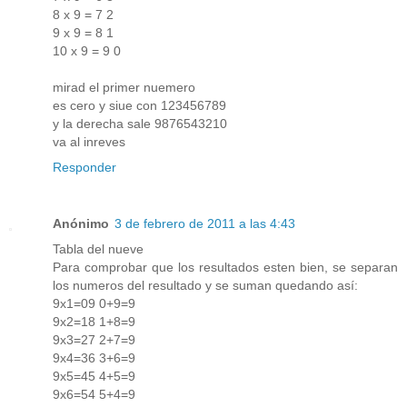
8 x 9 = 7 2
9 x 9 = 8 1
10 x 9 = 9 0
mirad el primer nuemero
es cero y siue con 123456789
y la derecha sale 9876543210
va al inreves
Responder
Anónimo
3 de febrero de 2011 a las 4:43
Tabla del nueve
Para comprobar que los resultados esten bien, se separan
los numeros del resultado y se suman quedando así:
9x1=09 0+9=9
9x2=18 1+8=9
9x3=27 2+7=9
9x4=36 3+6=9
9x5=45 4+5=9
9x6=54 5+4=9