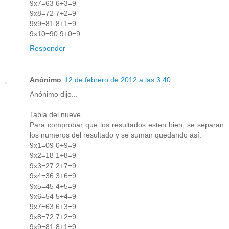
9x7=63 6+3=9
9x8=72 7+2=9
9x9=81 8+1=9
9x10=90 9+0=9
Responder
Anónimo
12 de febrero de 2012 a las 3:40
Anónimo dijo...
Tabla del nueve
Para comprobar que los resultados esten bien, se separan
los numeros del resultado y se suman quedando así:
9x1=09 0+9=9
9x2=18 1+8=9
9x3=27 2+7=9
9x4=36 3+6=9
9x5=45 4+5=9
9x6=54 5+4=9
9x7=63 6+3=9
9x8=72 7+2=9
9x9=81 8+1=9