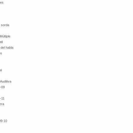
des
 sorda
Múltiple
til
del habla
os
al
 Auditiva
-09
-11
era
09-10