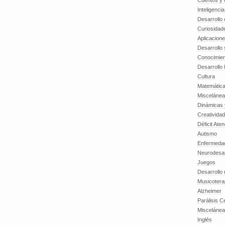
Cuentos y o
Inteligenci
Desarrollo 
Curiosidad
Aplicacion
Desarrollo 
Conocimien
Desarrollo 
Cultura
Matemátic
Miscelánea
Dinámicas 
Creatividad
Déficit Ate
Autismo
Enfermedad
Neurodesar
Juegos
Desarrollo
Musicotera
Alzheimer
Parálisis C
Misceláne
Inglés