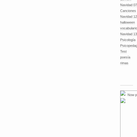
Navidad 07
Canciones
Navidad 12
halloween
vocabulari
Navidad 13
Psicología
Psicopeda
Test
poesía
rimas
Now p