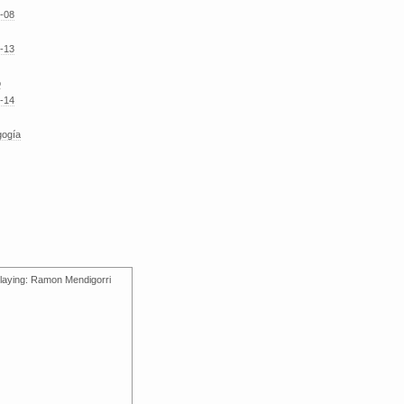
-08
-13
o
-14
gogía
laying: Ramon Mendigorri