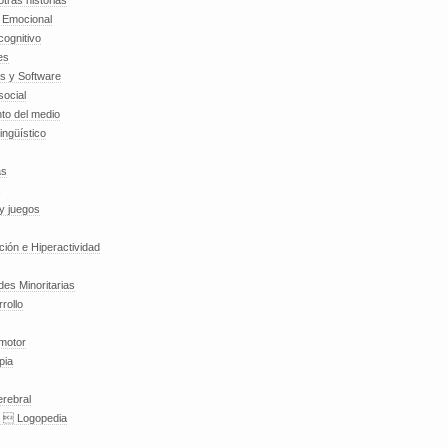
tras historias
a Emocional
cognitivo
es
es y Software
social
to del medio
lingüístico
as
y juegos
nción e Hiperactividad
es Minoritarias
rollo
 motor
pia
erebral
a  Logopedia