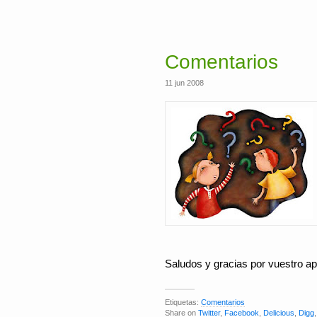
Comentarios
11 jun 2008
Saludos y gracias por vuestro a
Etiquetas:
Comentarios
Share on
Twitter
,
Facebook
,
Delicious
,
Digg