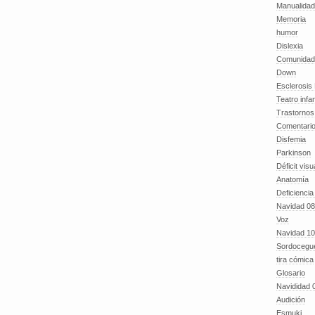
Manualida
Memoria
humor
Dislexia
Comunidad
Down
Esclerosis 
Teatro infan
Trastornos 
Comentari
Disfemia
Parkinson
Déficit visu
Anatomía
Deficiencia
Navidad 08
Voz
Navidad 10
Sordocegu
tira cómica
Glosario
Navididad 
Audición
Esmuki