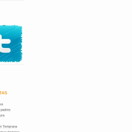
TAS
sa
 padres
ura
ón Temprana