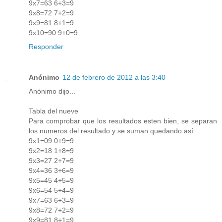
9x7=63 6+3=9
9x8=72 7+2=9
9x9=81 8+1=9
9x10=90 9+0=9
Responder
Anónimo
12 de febrero de 2012 a las 3:40
Anónimo dijo...
Tabla del nueve
Para comprobar que los resultados esten bien, se separan
los numeros del resultado y se suman quedando así:
9x1=09 0+9=9
9x2=18 1+8=9
9x3=27 2+7=9
9x4=36 3+6=9
9x5=45 4+5=9
9x6=54 5+4=9
9x7=63 6+3=9
9x8=72 7+2=9
9x9=81 8+1=9