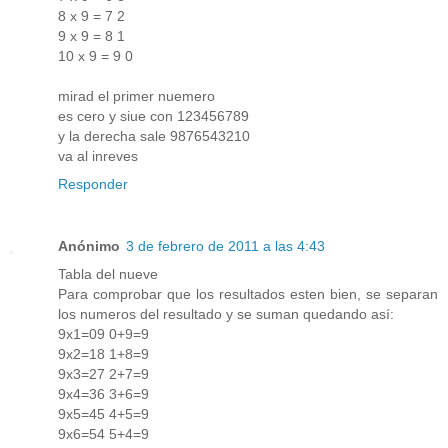
8 x 9 = 7 2
9 x 9 = 8 1
10 x 9 = 9 0
mirad el primer nuemero
es cero y siue con 123456789
y la derecha sale 9876543210
va al inreves
Responder
Anónimo
3 de febrero de 2011 a las 4:43
Tabla del nueve
Para comprobar que los resultados esten bien, se separan
los numeros del resultado y se suman quedando así:
9x1=09 0+9=9
9x2=18 1+8=9
9x3=27 2+7=9
9x4=36 3+6=9
9x5=45 4+5=9
9x6=54 5+4=9