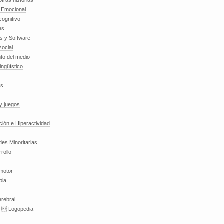
tras historias
a Emocional
cognitivo
es
es y Software
social
to del medio
lingüístico
as
y juegos
nción e Hiperactividad
es Minoritarias
rollo
 motor
pia
erebral
a  Logopedia