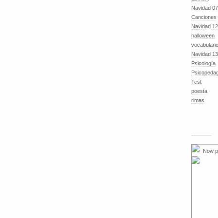
Navidad 07
Canciones
Navidad 12
halloween
vocabulari
Navidad 13
Psicología
Psicopeda
Test
poesía
rimas
Now p