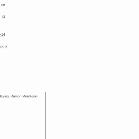
-08
-13
o
-14
gogía
laying: Ramon Mendigorri