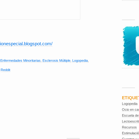
cionespecial.blogspot.com/
,
Enfermedades Minoritarias
,
Esclerosis Múltiple
,
Logopedia
,
,
Reddit
ETIQUE
Logopedia
Ocio en ca
Escuela de
Lectoescrit
Recursos
Estimulaci