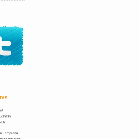
TAS
sa
 padres
ura
ón Temprana