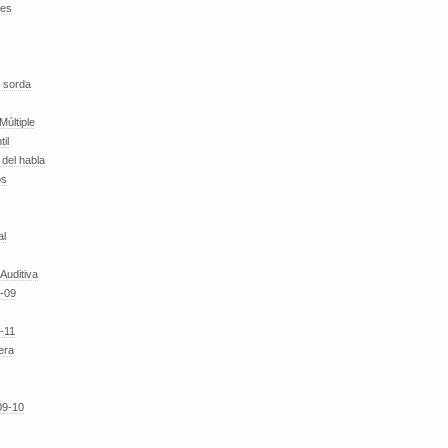
des
 sorda
Múltiple
til
del habla
os
al
 Auditiva
-09
-11
era
09-10