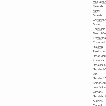
Manualida
Memoria
humor
Dislexia
Comunidad
Down
Esclerosis 
Teatro infan
Trastornos 
Comentari
Disfemia
Parkinson
Déficit visu
Anatomía
Deficiencia
Navidad 08
Voz
Navidad 10
Sordocegu
tira cómica
Glosario
Navididad 
Audición
Esmuki