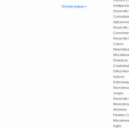
Cuentos y o
Inteligenci
Entrada antigua »
Desarrollo 
Curiosidad
Aplicacion
Desarrollo 
Conocimien
Desarrollo 
Cultura
Matemátic
Miscelánea
Dinámicas 
Creatividad
Déficit Ate
Autismo
Enfermedad
Neurodesar
Juegos
Desarrollo
Musicotera
Alzheimer
Parálisis C
Misceláne
Inglés