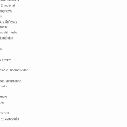
tras historias
a Emocional
cognitivo
es
es y Software
social
to del medio
lingüístico
as
y juegos
nción e Hiperactividad
es Minoritarias
rollo
 motor
pia
erebral
a  Logopedia