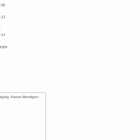
-08
-13
o
-14
gogía
laying: Ramon Mendigorri