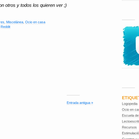
otros y todos los quieren ver ;)
res
,
Miscelánea
,
Ocio en casa
,
Reddit
ETIQUE
Entrada antigua »
Logopedia
Ocio en ca
Escuela de
Lectoescrit
Recursos
Estimulaci