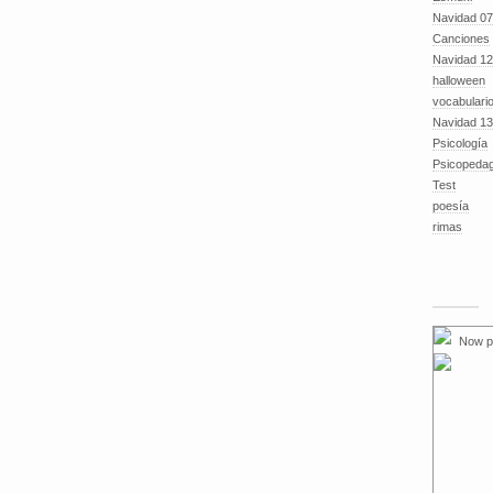
Navidad 07
Canciones
Navidad 12
halloween
vocabulari
Navidad 13
Psicología
Psicopeda
Test
poesía
rimas
Now p