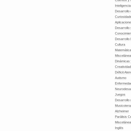
Cuentos y o
Inteligenci
Desarrollo 
Curiosidad
Aplicacion
Desarrollo 
Conocimien
Desarrollo 
Cultura
Matemátic
Miscelánea
Dinámicas 
Creatividad
Déficit Ate
Autismo
Enfermedad
Neurodesar
Juegos
Desarrollo
Musicotera
Alzheimer
Parálisis C
Misceláne
Inglés