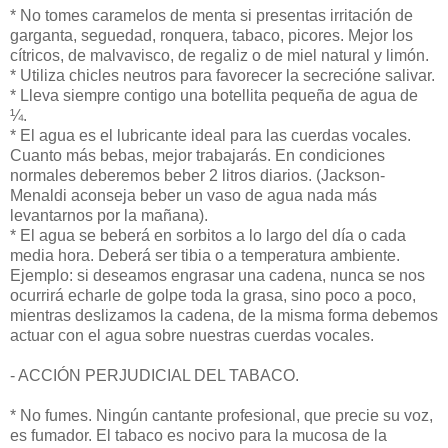
* No tomes caramelos de menta si presentas irritación de
garganta, seguedad, ronquera, tabaco, picores. Mejor los
cítricos, de malvavisco, de regaliz o de miel natural y limón.
* Utiliza chicles neutros para favorecer la secrecióne salivar.
* Lleva siempre contigo una botellita pequeña de agua de
¼.
* El agua es el lubricante ideal para las cuerdas vocales.
Cuanto más bebas, mejor trabajarás. En condiciones
normales deberemos beber 2 litros diarios. (Jackson-
Menaldi aconseja beber un vaso de agua nada más
levantarnos por la mañana).
* El agua se beberá en sorbitos a lo largo del día o cada
media hora. Deberá ser tibia o a temperatura ambiente.
Ejemplo: si deseamos engrasar una cadena, nunca se nos
ocurrirá echarle de golpe toda la grasa, sino poco a poco,
mientras deslizamos la cadena, de la misma forma debemos
actuar con el agua sobre nuestras cuerdas vocales.
- ACCIÓN PERJUDICIAL DEL TABACO.
* No fumes. Ningún cantante profesional, que precie su voz,
es fumador. El tabaco es nocivo para la mucosa de la