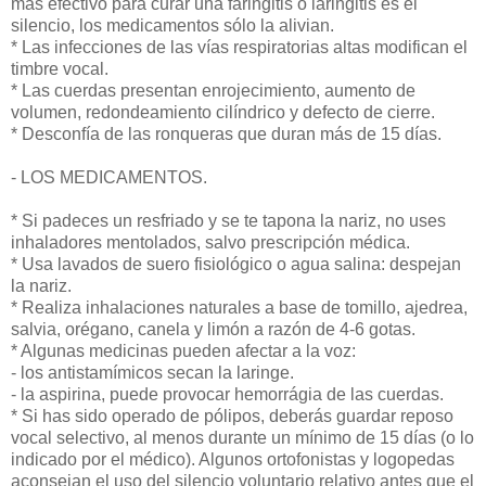
más efectivo para curar una faringitis o laringitis es el
silencio, los medicamentos sólo la alivian.
* Las infecciones de las vías respiratorias altas modifican el
timbre vocal.
* Las cuerdas presentan enrojecimiento, aumento de
volumen, redondeamiento cilíndrico y defecto de cierre.
* Desconfía de las ronqueras que duran más de 15 días.
- LOS MEDICAMENTOS.
* Si padeces un resfriado y se te tapona la nariz, no uses
inhaladores mentolados, salvo prescripción médica.
* Usa lavados de suero fisiológico o agua salina: despejan
la nariz.
* Realiza inhalaciones naturales a base de tomillo, ajedrea,
salvia, orégano, canela y limón a razón de 4-6 gotas.
* Algunas medicinas pueden afectar a la voz:
- los antistamímicos secan la laringe.
- la aspirina, puede provocar hemorrágia de las cuerdas.
* Si has sido operado de pólipos, deberás guardar reposo
vocal selectivo, al menos durante un mínimo de 15 días (o lo
indicado por el médico). Algunos ortofonistas y logopedas
aconsejan el uso del silencio voluntario relativo antes que el