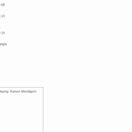
-08
-13
o
-14
gogía
laying: Ramon Mendigorri