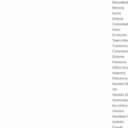
Manualida
Memoria
humor
Dislexia
Comunidad
Down
Esclerosis 
Teatro infan
Trastornos 
Comentari
Disfemia
Parkinson
Déficit visu
Anatomía
Deficiencia
Navidad 08
Voz
Navidad 10
Sordocegu
tira cómica
Glosario
Navididad 
Audición
Esmuki