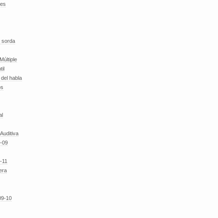
des
 sorda
Múltiple
til
del habla
os
al
 Auditiva
-09
-11
era
09-10