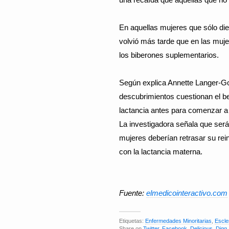
En aquellas mujeres que sólo die
volvió más tarde que en las muj
los biberones suplementarios.
Según explica Annette Langer-Gou
descubrimientos cuestionan el be
lactancia antes para comenzar a 
La investigadora señala que ser
mujeres deberían retrasar su rei
con la lactancia materna.
Fuente:
elmedicointeractivo.com
Etiquetas:
Enfermedades Minoritarias
,
Escle
Share on
Twitter
,
Facebook
,
Delicious
,
Digg