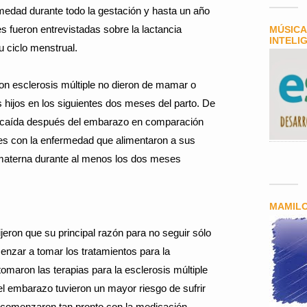
medad durante todo la gestación y hasta un año
s fueron entrevistadas sobre la lactancia
MÚSICA
INTELI
 ciclo menstrual.
con esclerosis múltiple no dieron de mamar o
 hijos en los siguientes dos meses del parto. De
a recaída después del embarazo en comparación
res con la enfermedad que alimentaron a sus
 materna durante al menos los dos meses
MAMIL
ijeron que su principal razón para no seguir sólo
enzar a tomar los tratamientos para la
maron las terapias para la esclerosis múltiple
l embarazo tuvieron un mayor riesgo de sufrir
 comenzaron tan pronto con la medicación.