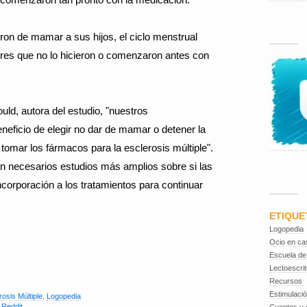
ron de mamar a sus hijos, el ciclo menstrual
eres que no lo hicieron o comenzaron antes con
ld, autora del estudio, "nuestros
neficio de elegir no dar de mamar o detener la
tomar los fármacos para la esclerosis múltiple".
án necesarios estudios más amplios sobre si las
ncorporación a los tratamientos para continuar
ETIQUE
Logopedia
Ocio en ca
Escuela de
Lectoescrit
Recursos
Estimulaci
rosis Múltiple
,
Logopedia
,
Reddit