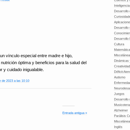
Cuentos y o
Inteligenci
Desarrollo 
Curiosidad
Aplicacion
Desarrollo 
Conocimien
Desarrollo 
Cultura
Matemátic
un vínculo especial entre madre e hijo,
Miscelánea
Dinámicas 
utrición óptima y beneficios para la salud del
Creatividad
 y cuidado inigualable.
Déficit Ate
Autismo
e de 2023 a las 10:10
Enfermedad
Neurodesar
Juegos
Desarrollo
Musicotera
Alzheimer
Entrada antigua »
Parálisis C
Misceláne
Inglés