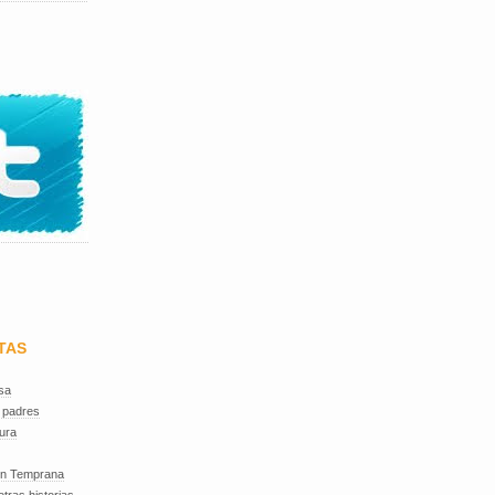
TAS
sa
 padres
ura
ón Temprana