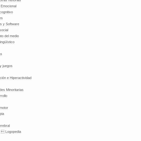
tras historias
a Emocional
cognitivo
es
es y Software
social
to del medio
lingüístico
as
y juegos
nción e Hiperactividad
es Minoritarias
rollo
 motor
pia
erebral
a  Logopedia