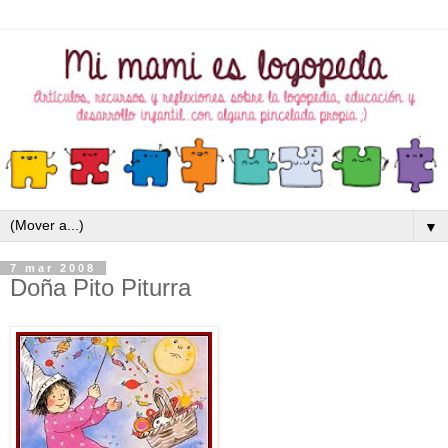
▼
7 mar 2008
Doña Pito Piturra