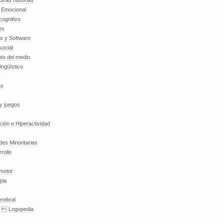
tras historias
a Emocional
cognitivo
es
es y Software
social
to del medio
lingüístico
as
y juegos
nción e Hiperactividad
es Minoritarias
rollo
 motor
pia
erebral
a  Logopedia