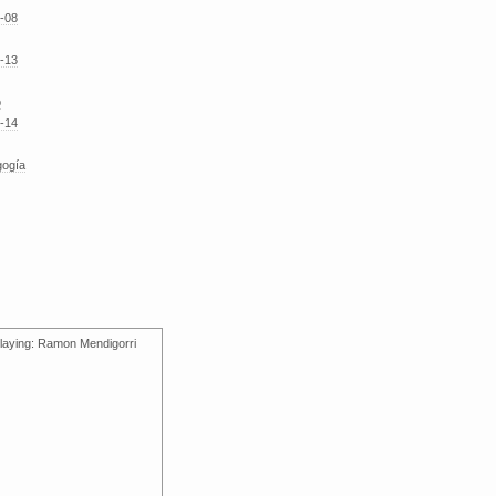
-08
-13
o
-14
gogía
laying: Ramon Mendigorri