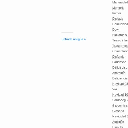
Manualida
Memoria
humor
Dislexia
Comunidad
Down
Esclerosis 
Entrada antigua »
Teatro infan
Trastornos 
Comentari
Disfemia
Parkinson
Déficit visu
Anatomía
Deficiencia
Navidad 08
Voz
Navidad 10
Sordocegu
tira cómica
Glosario
Navididad 
Audición
Esmuki