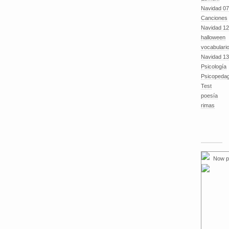
Navidad 07
Canciones
Navidad 12
halloween
vocabulari
Navidad 13
Psicología
Psicopeda
Test
poesía
rimas
Now p