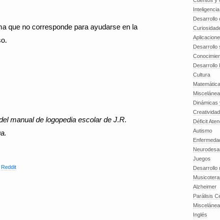
Cuentos y o
Inteligenci
Desarrollo 
nema que no corresponde para ayudarse en la
Curiosidad
Aplicacion
so.
Desarrollo 
Conocimien
Desarrollo 
Cultura
Matemátic
Miscelánea
Dinámicas 
Creatividad
 del manual de logopedia escolar de J.R.
Déficit Ate
Autismo
a.
Enfermedad
Neurodesar
Juegos
,
Reddit
Desarrollo
Musicotera
Alzheimer
Parálisis C
Misceláne
Inglés