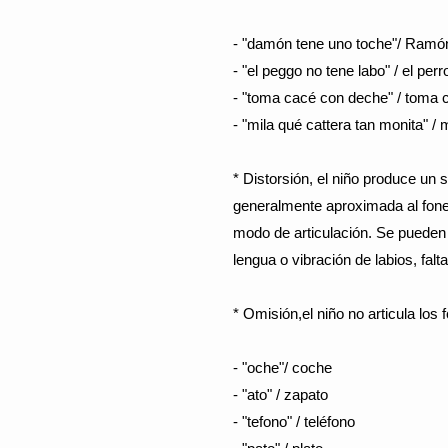
- "damón tene uno toche"/ Ramón
- "el peggo no tene labo" / el perr
- "toma cacé con deche" / toma c
- "mila qué cattera tan monita" / 
* Distorsión, el niño produce un 
generalmente aproximada al fonem
modo de articulación. Se pueden
lengua o vibración de labios, falta
* Omisión,el niño no articula lo
- "oche"/ coche
- "ato" / zapato
- "tefono" / teléfono