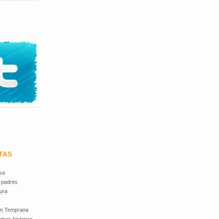
TAS
sa
 padres
ura
ón Temprana