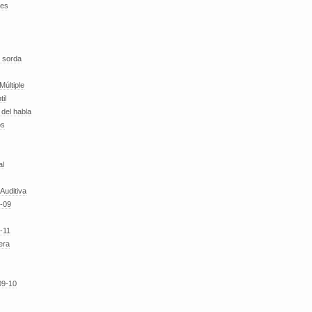
des
 sorda
Múltiple
til
del habla
os
al
 Auditiva
-09
-11
era
09-10