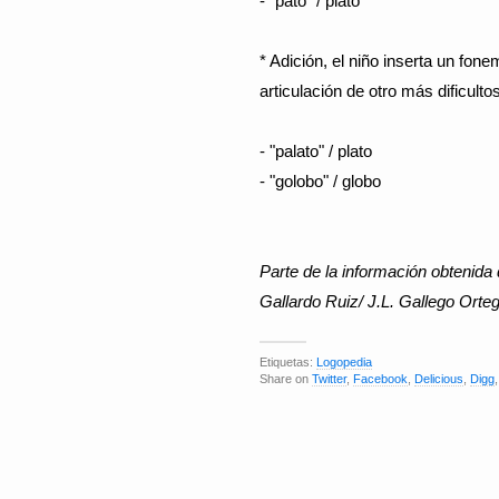
- "pato" / plato
* Adición, el niño inserta un fo
articulación de otro más dificulto
- "palato" / plato
- "golobo" / globo
Parte de la información obtenida
Gallardo Ruiz/ J.L. Gallego Orteg
Etiquetas:
Logopedia
Share on
Twitter
,
Facebook
,
Delicious
,
Digg