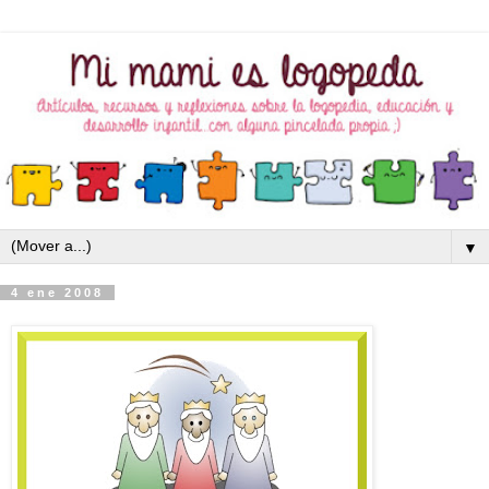
▼
4 ene 2008