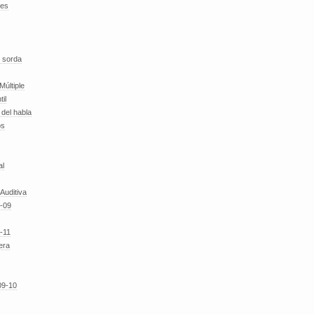
des
 sorda
Múltiple
til
del habla
os
al
 Auditiva
-09
-11
era
09-10