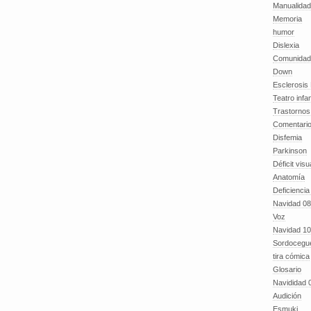
Manualida
Memoria
humor
Dislexia
Comunidad
Down
Esclerosis 
Teatro infan
Trastornos 
Comentari
Disfemia
Parkinson
Déficit visu
Anatomía
Deficiencia
Navidad 08
Voz
Navidad 10
Sordocegu
tira cómica
Glosario
Navididad 
Audición
Esmuki