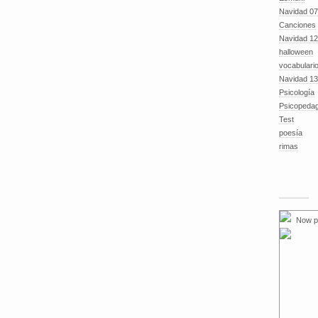
Navidad 07
Canciones
Navidad 12
halloween
vocabulari
Navidad 13
Psicología
Psicopeda
Test
poesía
rimas
Now p