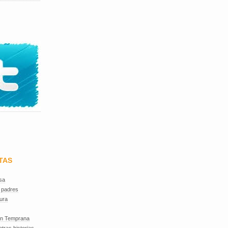
TAS
sa
 padres
ura
ón Temprana