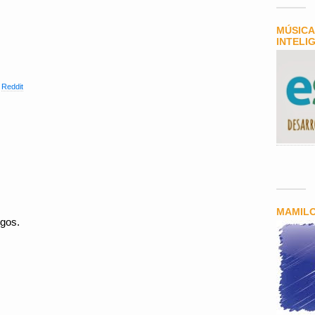
MÚSICA
INTELI
,
Reddit
MAMIL
gos.