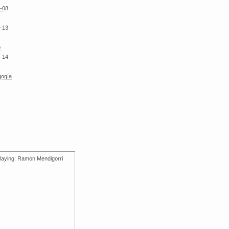
-08
-13
o
-14
gogía
laying: Ramon Mendigorri