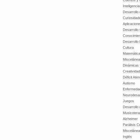
Cuentos y o
Inteligenci
Desarrollo 
Curiosidad
Aplicacion
Desarrollo 
Conocimien
Desarrollo 
Cultura
Matemátic
Miscelánea
Dinámicas 
Creatividad
Déficit Ate
Autismo
Enfermedad
Neurodesar
Juegos
Desarrollo
Musicotera
Alzheimer
Parálisis C
Misceláne
Inglés