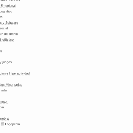
tras historias
a Emocional
cognitivo
es
es y Software
social
to del medio
lingüístico
as
y juegos
nción e Hiperactividad
es Minoritarias
rollo
 motor
pia
erebral
a  Logopedia