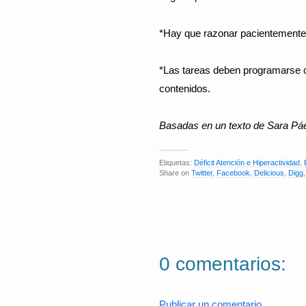
*Hay que razonar pacientemente 
*Las tareas deben programarse 
contenidos.
Basadas en un texto de Sara Pá
Etiquetas:
Déficit Atención e Hiperactividad
,
Share on
Twitter
,
Facebook
,
Delicious
,
Digg
0 comentarios:
Publicar un comentario