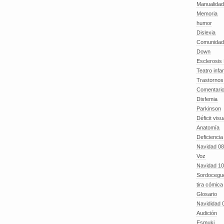
Manualida
Memoria
humor
Dislexia
Comunidad
Down
Esclerosis 
Teatro infan
Trastornos 
Comentari
Disfemia
Parkinson
Déficit visu
Anatomía
Deficiencia
Navidad 08
Voz
Navidad 10
Sordocegu
tira cómica
Glosario
Navididad 
Audición
Esmuki