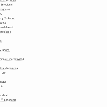
tras historias
a Emocional
cognitivo
es
es y Software
social
to del medio
lingüístico
as
y juegos
nción e Hiperactividad
es Minoritarias
rollo
 motor
pia
erebral
a  Logopedia