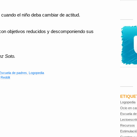
cuando el niño deba cambiar de actitud.
con objetivos reducidos y descomponiendo sus
ez Soto.
Escuela de padres
,
Logopedia
,
Reddit
ETIQUE
Logopedia
Ocio en ca
Escuela de
Lectoescrit
Recursos
Estimulaci