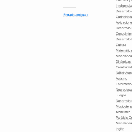
Cuentos y o
Inteligenci
Desarrollo 
Entrada antigua »
Curiosidad
Aplicacion
Desarrollo 
Conocimien
Desarrollo 
Cultura
Matemátic
Miscelánea
Dinámicas 
Creatividad
Déficit Ate
Autismo
Enfermedad
Neurodesar
Juegos
Desarrollo
Musicotera
Alzheimer
Parálisis C
Misceláne
Inglés