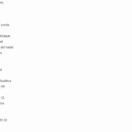
des
 sorda
Múltiple
til
del habla
os
al
 Auditiva
-09
-11
era
09-10