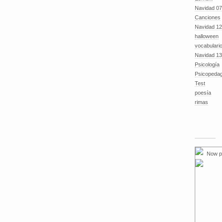
Navidad 07
Canciones
Navidad 12
halloween
vocabulari
Navidad 13
Psicología
Psicopeda
Test
poesía
rimas
Now p