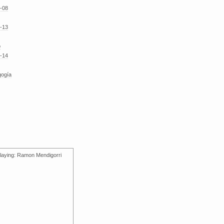
-08
-13
o
-14
gogía
laying: Ramon Mendigorri