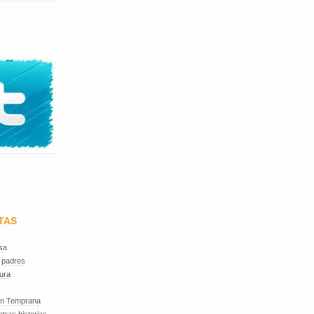
TAS
sa
 padres
ura
ón Temprana