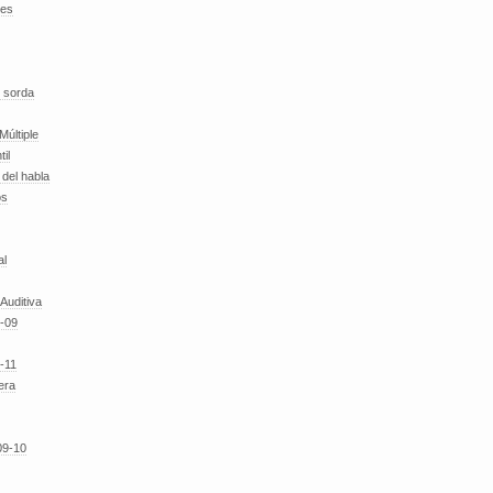
des
 sorda
Múltiple
til
del habla
os
al
 Auditiva
-09
-11
era
09-10