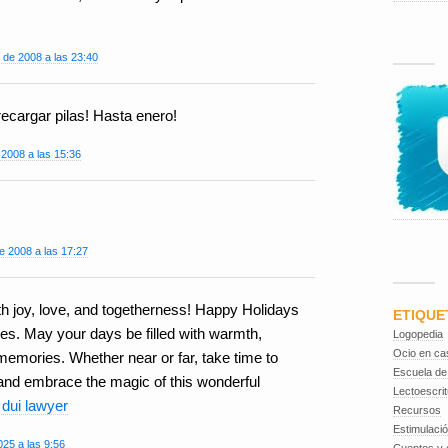
 de 2008 a las 23:40
recargar pilas! Hasta enero!
 2008 a las 15:36
e 2008 a las 17:27
h joy, love, and togetherness! Happy Holidays
ETIQUE
es. May your days be filled with warmth,
Logopedia
Ocio en ca
memories. Whether near or far, take time to
Escuela de
 and embrace the magic of this wonderful
Lectoescrit
 dui lawyer
Recursos
Estimulaci
025 a las 9:56