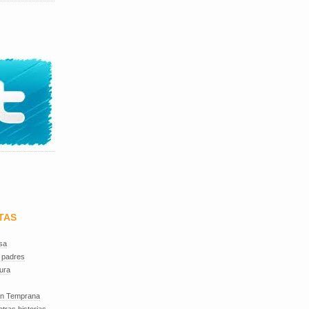
TAS
sa
 padres
ura
ón Temprana