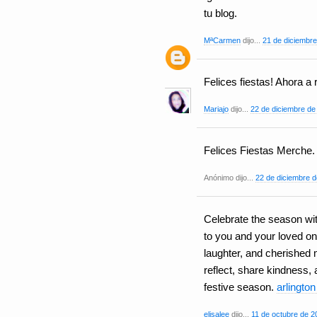
tu blog.
MªCarmen
dijo...
21 de diciembre
Felices fiestas! Ahora a 
Mariajo
dijo...
22 de diciembre de
Felices Fiestas Merche.
Anónimo dijo...
22 de diciembre d
Celebrate the season wit
to you and your loved on
laughter, and cherished 
reflect, share kindness,
festive season.
arlington
elisalee
dijo...
11 de octubre de 2