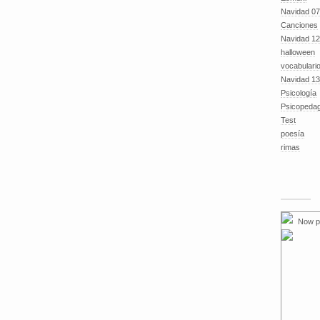
Navidad 07
Canciones
Navidad 12
halloween
vocabulari
Navidad 13
Psicología
Psicopeda
Test
poesía
rimas
Now p