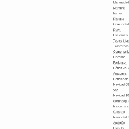
Manualida
Memoria
humor
Dislexia
Comunidad
Down
Esclerosis 
Teatro infan
Trastornos 
Comentari
Disfemia
Parkinson
Déficit visu
Anatomía
Deficiencia
Navidad 08
Voz
Navidad 10
Sordocegu
tira cómica
Glosario
Navididad 
Audición
Esmuki