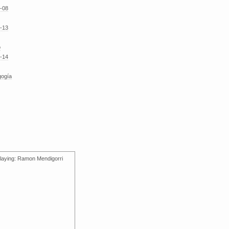
-08
-13
o
-14
gogía
laying: Ramon Mendigorri