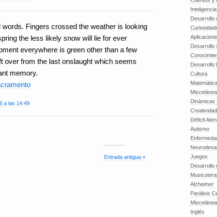
Cuentos y o
Inteligenci
Desarrollo 
 words. Fingers crossed the weather is looking
Curiosidad
Aplicacion
pring the less likely snow will lie for ever
Desarrollo 
 moment everywhere is green other than a few
Conocimien
ft over from the last onslaught which seems
Desarrollo 
tant memory.
Cultura
Matemátic
acramento
Miscelánea
Dinámicas 
6 a las 14:49
Creatividad
Déficit Ate
Autismo
Enfermedad
Neurodesar
Juegos
Entrada antigua »
Desarrollo
Musicotera
Alzheimer
Parálisis C
Misceláne
Inglés