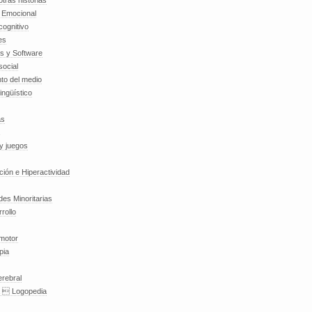
tras historias
a Emocional
cognitivo
es
es y Software
social
to del medio
lingüístico
as
y juegos
nción e Hiperactividad
es Minoritarias
rollo
 motor
pia
erebral
a  Logopedia