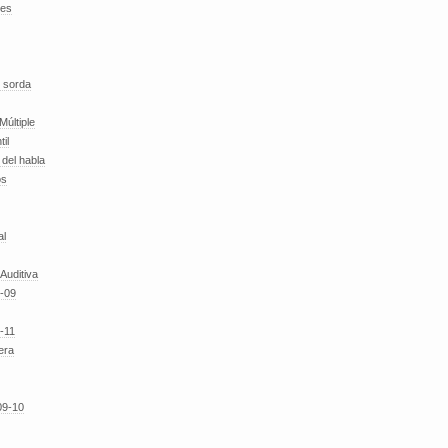
des
 sorda
Múltiple
til
del habla
os
al
 Auditiva
-09
-11
era
09-10