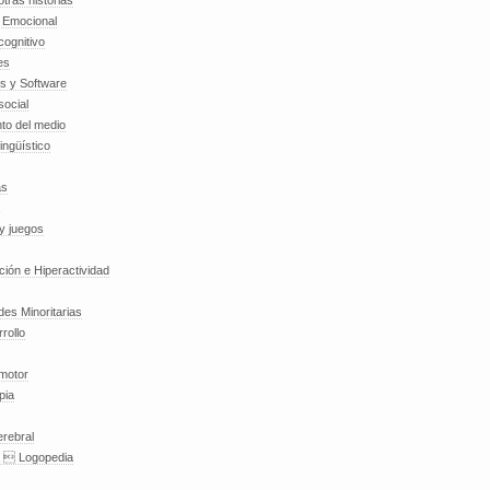
tras historias
a Emocional
cognitivo
es
es y Software
social
to del medio
lingüístico
as
y juegos
nción e Hiperactividad
es Minoritarias
rollo
 motor
pia
erebral
a  Logopedia