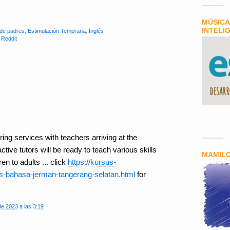
MÚSICA
INTELI
de padres
,
Estimulación Temprana
,
Inglés
,
Reddit
ing services with teachers arriving at the
ive tutors will be ready to teach various skills
MAMIL
en to adults ... click
https://kursus-
s-bahasa-jerman-tangerang-selatan.html
for
e 2023 a las 3:19