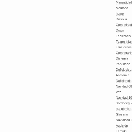
Manualida
Memoria
humor
Dislexia
Comunidad
Down
Esclerosis 
Teatro infan
Trastornos 
Comentari
Disfemia
Parkinson
Déficit visu
Anatomía
Deficiencia
Navidad 08
Voz
Navidad 10
Sordocegu
tira cómica
Glosario
Navididad 
Audición
Esmuki