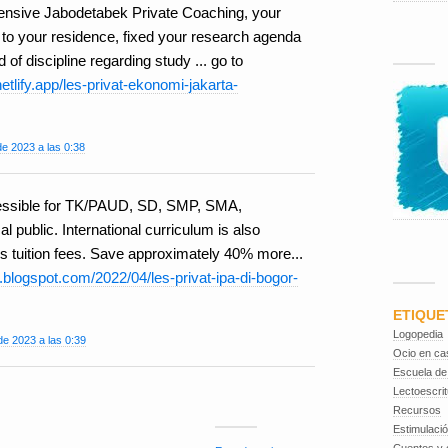
ensive Jabodetabek Private Coaching, your
 to your residence, fixed your research agenda
 of discipline regarding study ... go to
etlify.app/les-privat-ekonomi-jakarta-
e 2023 a las 0:38
cessible for TK/PAUD, SD, SMP, SMA,
al public. International curriculum is also
s tuition fees. Save approximately 40% more...
d.blogspot.com/2022/04/les-privat-ipa-di-bogor-
ETIQUE
Logopedia
e 2023 a las 0:39
Ocio en ca
Escuela de
Lectoescrit
Recursos
Estimulaci