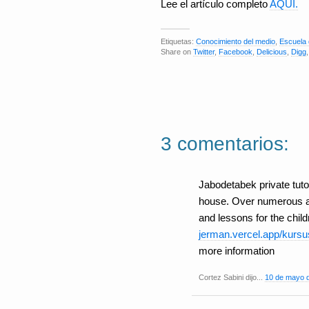
Lee el artículo completo
AQUÍ.
Etiquetas:
Conocimiento del medio
,
Escuela 
Share on
Twitter
,
Facebook
,
Delicious
,
Digg
3 comentarios:
Jabodetabek private tutor
house. Over numerous act
and lessons for the childr
jerman.vercel.app/kursu
more information
Cortez Sabini dijo...
10 de mayo d