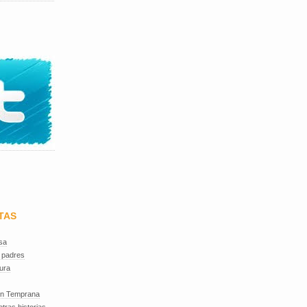
TAS
sa
 padres
ura
ón Temprana