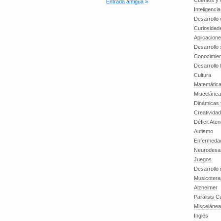
Cuentos y o
Entrada antigua »
Inteligenci
Desarrollo 
Curiosidad
Aplicacion
Desarrollo 
Conocimien
Desarrollo 
Cultura
Matemátic
Miscelánea
Dinámicas 
Creatividad
Déficit Ate
Autismo
Enfermedad
Neurodesar
Juegos
Desarrollo
Musicotera
Alzheimer
Parálisis C
Misceláne
Inglés