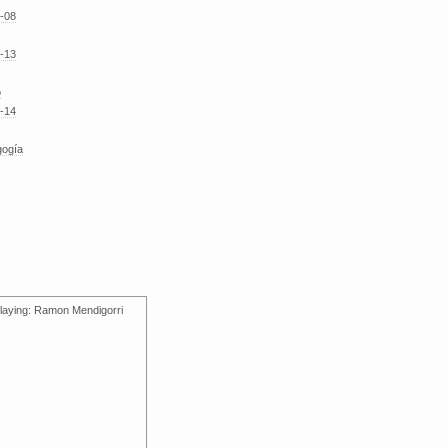
-08
-13
o
-14
gogía
laying: Ramon Mendigorri