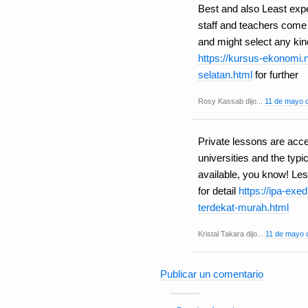
Best and also Least exp
staff and teachers come
and might select any kind
https://kursus-ekonomi.n
selatan.html
for further
Rosy Kassab dijo...
11 de mayo d
Private lessons are ac
universities and the typic
available, you know! Les
for detail
https://ipa-exe
terdekat-murah.html
Kristal Takara dijo...
11 de mayo d
Publicar un comentario