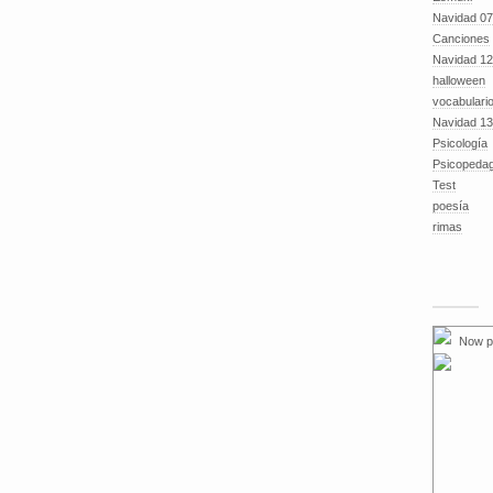
Navidad 07
Canciones
Navidad 12
halloween
vocabulari
Navidad 13
Psicología
Psicopeda
Test
poesía
rimas
Now p