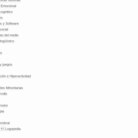
tras historias
a Emocional
cognitivo
es
es y Software
social
to del medio
lingüístico
as
y juegos
nción e Hiperactividad
es Minoritarias
rollo
 motor
pia
erebral
a  Logopedia