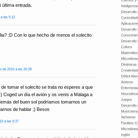
Cuentos y o
 última entrada.
Inteligenci
Desarrollo 
a las 5:12
Curiosidad
Aplicacion
Desarrollo 
lia? :D Con lo que hecho de menos el solecito
Conocimien
Desarrollo 
Cultura
Matemátic
Miscelánea
Dinámicas 
o de 2010 a las 20:28
Creatividad
Déficit Ate
Autismo
i de tomar el solecito se trata no esperes a que
Enfermedad
Neurodesar
 :) Coged un día el avión y os venís a Málaga a
Juegos
demás del buen sol podríamos tomarnos un
Desarrollo
nflarnos de hablar ;) Besos
Musicotera
Alzheimer
0 a las 0:37
Parálisis C
Misceláne
Inglés