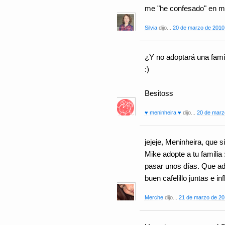
me "he confesado" en mi
Silvia
dijo...
20 de marzo de 2010 
¿Y no adoptará una fami
:)
Besitoss
♥ meninheira ♥
dijo...
20 de marz
jejeje, Meninheira, que s
Mike adopte a tu familia
pasar unos días. Que a
buen cafelillo juntas e i
Merche
dijo...
21 de marzo de 201