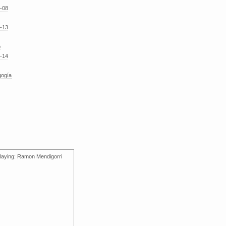
-08
-13
o
-14
gogía
laying: Ramon Mendigorri