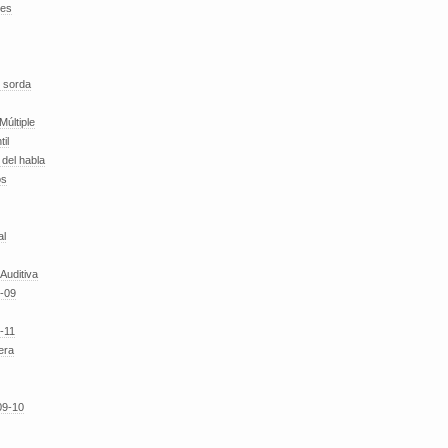
des
 sorda
Múltiple
til
del habla
os
al
 Auditiva
-09
-11
era
09-10