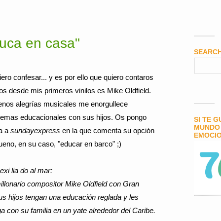
duca en casa"
SEARC
ro confesar... y es por ello que quiero contaros
s desde mis primeros vinilos es Mike Oldfield.
nos alegrías musicales me enorgullece
a temas educacionales con sus hijos. Os pongo
SI TE 
MUNDO 
da a
sundayexpress
en la que comenta su opción
EMOCIO
ueno, en su caso, "educar en barco" ;)
xi lia do al mar:
millonario compositor Mike Oldfield con Gran
 hijos tengan una educación re­glada y les
con su familia en un yate alrededor del Caribe.