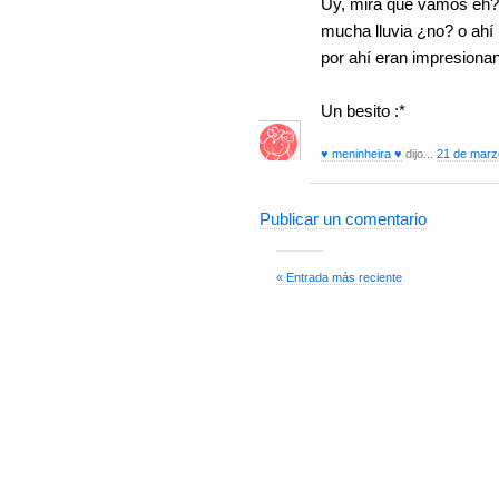
Uy, mira que vamos eh?
mucha lluvia ¿no? o ahí
por ahí eran impresiona
Un besito :*
♥ meninheira ♥
dijo...
21 de marz
Publicar un comentario
« Entrada más reciente