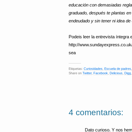
edu­cación con demasiadas reglas.
graduado, después te plantas en 
endeudado y sin tener ni idea de
Podeis leer la entrevista íntegra 
http://www.sundayexpress.co.uk/
sea
Etiquetas:
Curiosidades
,
Escuela de padres
Share on
Twitter
,
Facebook
,
Delicious
,
Digg
4 comentarios:
Dato curioso. Y nos hem