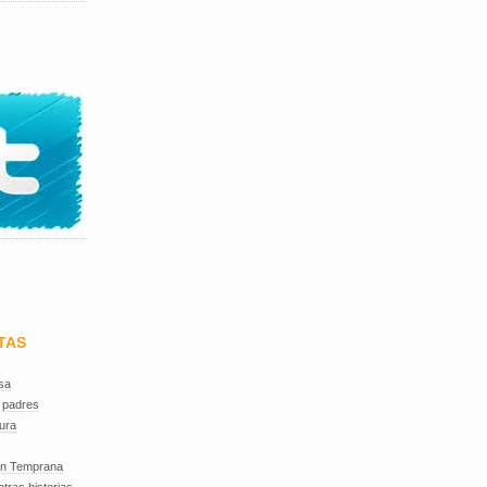
TAS
sa
 padres
ura
ón Temprana