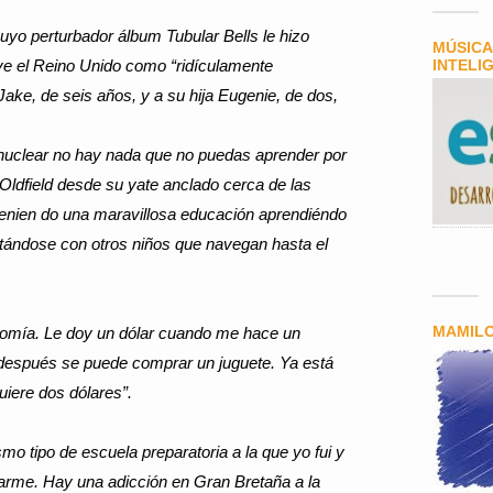
uyo perturbador álbum Tubular Bells le hizo
MÚSICA
, ve el Reino Unido como “ridículamente
INTELI
o Jake, de seis años, y a su hija Eugenie, de dos,
 nuclear no hay nada que no puedas aprender por
 Oldfield desde su yate anclado cerca de las
 tenien do una maravillosa educación aprendiéndo
untándose con otros niños que navegan hasta el
MAMIL
omía. Le doy un dólar cuando me hace un
 y después se puede comprar un juguete. Ya está
iere dos dólares”.
mo tipo de escuela preparatoria a la que yo fui y
rme. Hay una adicción en Gran Bretaña a la