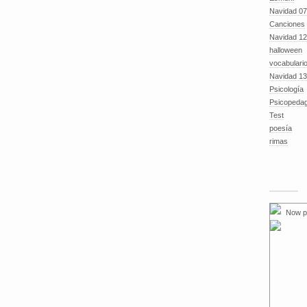
Navidad 07
Canciones
Navidad 12
halloween
vocabulari
Navidad 13
Psicología
Psicopeda
Test
poesía
rimas
Now p