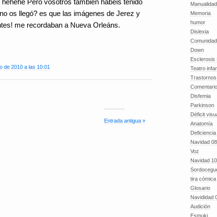
 hehehe Pero vosotros también habeis tenido
Manualida
 no os llegó? es que las imágenes de Jerez y
Memoria
humor
ntes! me recordaban a Nueva Orleáns.
Dislexia
Comunidad
Down
Esclerosis 
o de 2010 a las 10:01
Teatro infan
Trastornos 
Comentari
Disfemia
Parkinson
Déficit visu
Entrada antigua »
Anatomía
Deficiencia
Navidad 08
Voz
Navidad 10
Sordocegu
tira cómica
Glosario
Navididad 
Audición
Esmuki