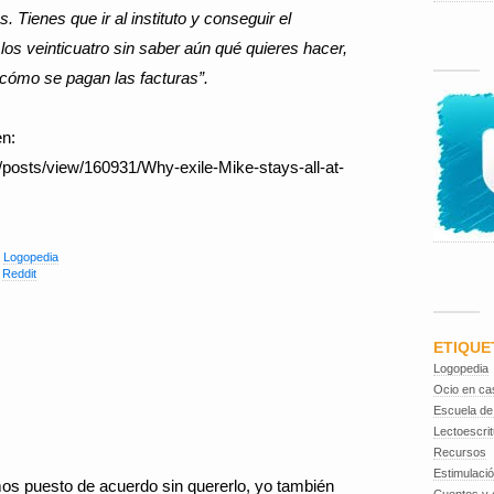
 Tienes que ir al instituto y conseguir el
los veinticuatro sin saber aún qué quieres hacer,
 cómo se pagan las facturas”.
en:
posts/view/160931/Why-exile-Mike-stays-all-at-
,
Logopedia
,
Reddit
ETIQUE
Logopedia
Ocio en ca
Escuela de
Lectoescrit
Recursos
Estimulaci
os puesto de acuerdo sin quererlo, yo también