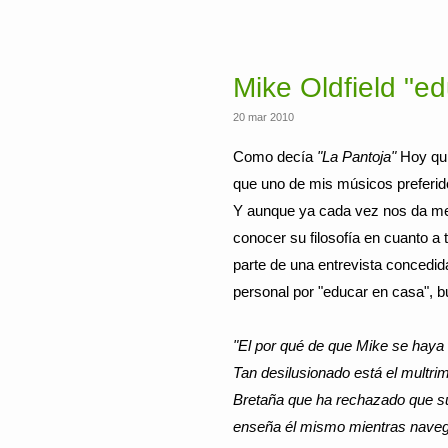
Mike Oldfield "e
20 mar 2010
Como decía
"La Pantoja"
Hoy quie
que uno de mis músicos preferido
Y aunque ya cada vez nos da me
conocer su filosofía en cuanto 
parte de una entrevista concedi
personal por "educar en casa", b
"El por qué de que Mike se haya e
Tan desilusionado está el multri
Bretaña que ha rechazado que sus
enseña él mismo mientras navega 