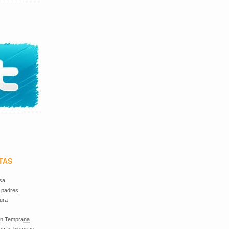
TAS
sa
 padres
ura
ón Temprana