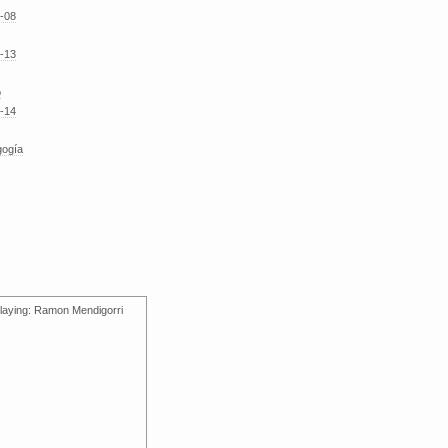
-08
-13
o
-14
gogía
laying: Ramon Mendigorri