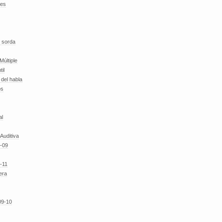
des
 sorda
Múltiple
til
del habla
os
al
 Auditiva
-09
-11
era
09-10