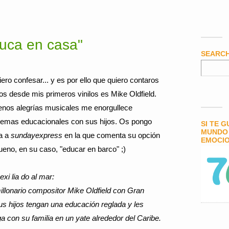
duca en casa"
SEARC
ro confesar... y es por ello que quiero contaros
s desde mis primeros vinilos es Mike Oldfield.
nos alegrías musicales me enorgullece
a temas educacionales con sus hijos. Os pongo
SI TE 
MUNDO 
da a
sundayexpress
en la que comenta su opción
EMOCIO
ueno, en su caso, "educar en barco" ;)
xi lia do al mar:
millonario compositor Mike Oldfield con Gran
 hijos tengan una educación re­glada y les
con su familia en un yate alrededor del Caribe.