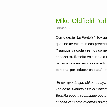
Mike Oldfield "e
20 mar 2010
Como decía
"La Pantoja"
Hoy quie
que uno de mis músicos preferido
Y aunque ya cada vez nos da me
conocer su filosofía en cuanto 
parte de una entrevista concedi
personal por "educar en casa", b
"El por qué de que Mike se haya e
Tan desilusionado está el multri
Bretaña que ha rechazado que sus
enseña él mismo mientras navega 