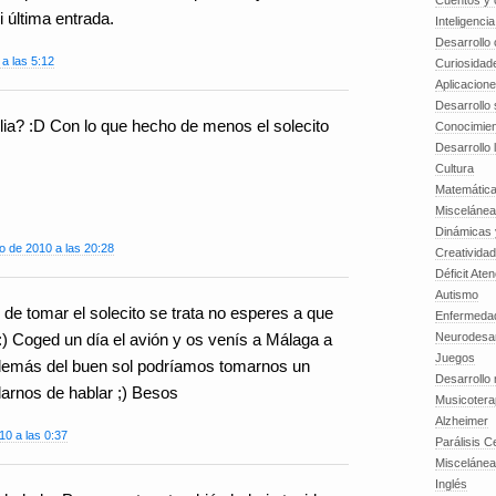
Cuentos y o
 última entrada.
Inteligenci
Desarrollo 
a las 5:12
Curiosidad
Aplicacion
Desarrollo 
lia? :D Con lo que hecho de menos el solecito
Conocimien
Desarrollo 
Cultura
Matemátic
Miscelánea
Dinámicas 
o de 2010 a las 20:28
Creatividad
Déficit Ate
Autismo
i de tomar el solecito se trata no esperes a que
Enfermedad
Neurodesar
 :) Coged un día el avión y os venís a Málaga a
Juegos
demás del buen sol podríamos tomarnos un
Desarrollo
nflarnos de hablar ;) Besos
Musicotera
Alzheimer
0 a las 0:37
Parálisis C
Misceláne
Inglés