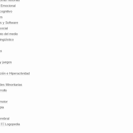
tras historias
a Emocional
cognitivo
es
es y Software
social
to del medio
lingüístico
as
y juegos
nción e Hiperactividad
es Minoritarias
rollo
 motor
pia
erebral
a  Logopedia