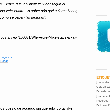
 Tienes que ir al instituto y conseguir el
los veinticuatro sin saber aún qué quieres hacer,
 cómo se pagan las facturas”.
en:
posts/view/160931/Why-exile-Mike-stays-all-at-
,
Logopedia
,
Reddit
ETIQUE
Logopedia
Ocio en ca
Escuela de
Lectoescrit
Recursos
Estimulaci
os puesto de acuerdo sin quererlo, yo también