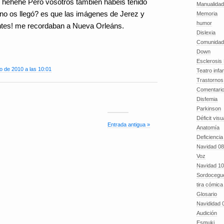
 hehehe Pero vosotros también habeis tenido
Manualida
 no os llegó? es que las imágenes de Jerez y
Memoria
humor
ntes! me recordaban a Nueva Orleáns.
Dislexia
Comunidad
Down
Esclerosis 
o de 2010 a las 10:01
Teatro infan
Trastornos 
Comentari
Disfemia
Parkinson
Déficit visu
Entrada antigua »
Anatomía
Deficiencia
Navidad 08
Voz
Navidad 10
Sordocegu
tira cómica
Glosario
Navididad 
Audición
Esmuki