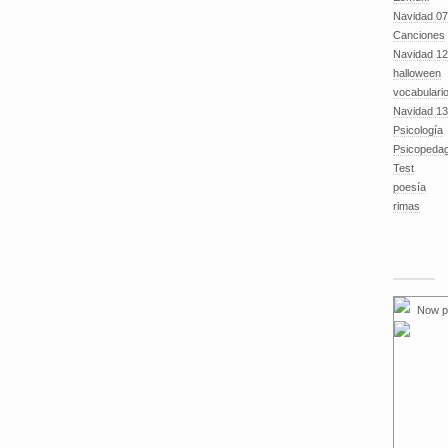
Navidad 07
Canciones
Navidad 12
halloween
vocabulari
Navidad 13
Psicología
Psicopeda
Test
poesía
rimas
Now p