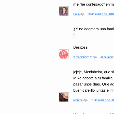
me "he confesado" en mi
Silvia
dijo...
20 de marzo de 2010 
¿Y no adoptará una fami
:)
Besitoss
♥ meninheira ♥
dijo...
20 de marz
jejeje, Meninheira, que s
Mike adopte a tu familia
pasar unos días. Que a
buen cafelillo juntas e i
Merche
dijo...
21 de marzo de 201