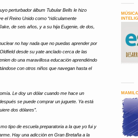
uyo perturbador álbum Tubular Bells le hizo
MÚSICA
, ve el Reino Unido como “ridículamente
INTELI
o Jake, de seis años, y a su hija Eugenie, de dos,
 nuclear no hay nada que no puedas aprender por
 Oldfield desde su yate anclado cerca de las
 tenien do una maravillosa educación aprendiéndo
untándose con otros niños que navegan hasta el
MAMIL
omía. Le doy un dólar cuando me hace un
 y después se puede comprar un juguete. Ya está
iere dos dólares”.
mo tipo de escuela preparatoria a la que yo fui y
rme. Hay una adicción en Gran Bretaña a la