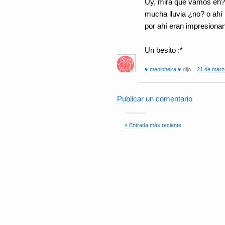
Uy, mira que vamos eh?
mucha lluvia ¿no? o ahí
por ahí eran impresiona
Un besito :*
♥ meninheira ♥
dijo...
21 de marz
Publicar un comentario
« Entrada más reciente