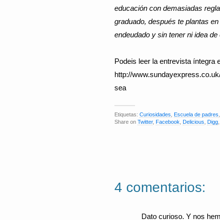
edu­cación con demasiadas reglas.
graduado, después te plantas en 
endeudado y sin tener ni idea de
Podeis leer la entrevista íntegra 
http://www.sundayexpress.co.uk/
sea
Etiquetas:
Curiosidades
,
Escuela de padres
Share on
Twitter
,
Facebook
,
Delicious
,
Digg
4 comentarios:
Dato curioso. Y nos hem