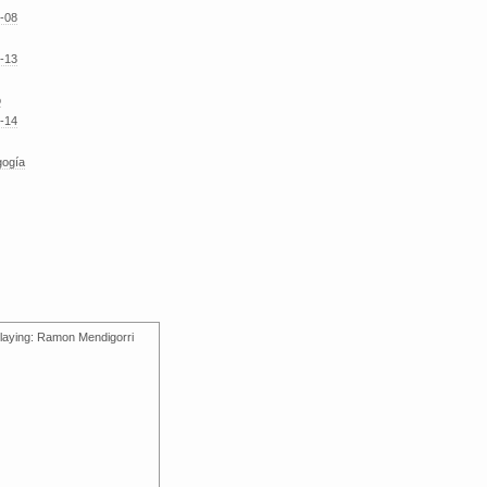
-08
-13
o
-14
gogía
laying: Ramon Mendigorri