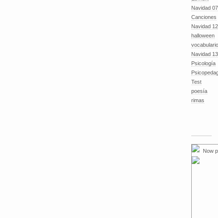
Navidad 07
Canciones
Navidad 12
halloween
vocabulari
Navidad 13
Psicología
Psicopeda
Test
poesía
rimas
Now p