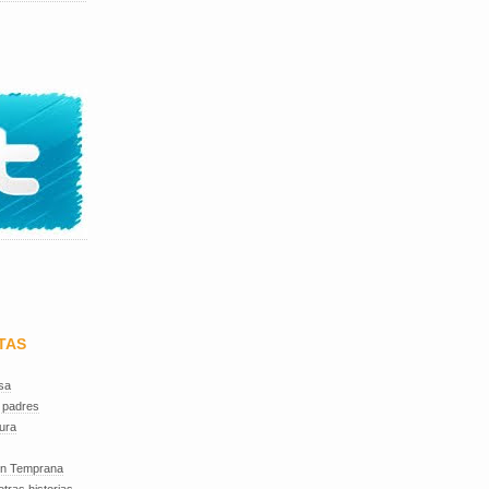
TAS
sa
 padres
ura
ón Temprana