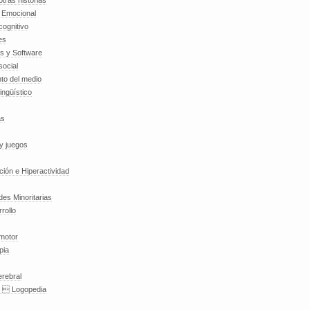
tras historias
a Emocional
cognitivo
es
es y Software
social
to del medio
lingüístico
as
y juegos
nción e Hiperactividad
es Minoritarias
rollo
 motor
pia
erebral
a  Logopedia