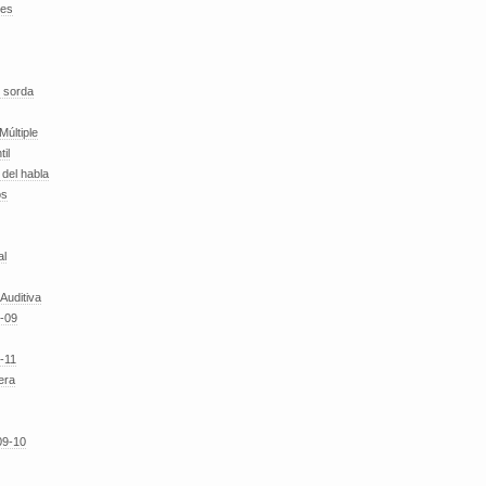
des
 sorda
Múltiple
til
del habla
os
al
 Auditiva
-09
-11
era
09-10