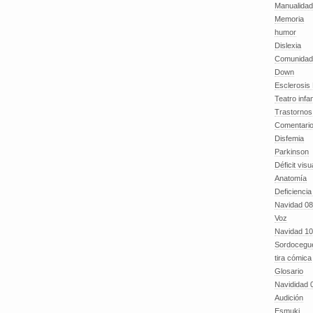
Manualida
Memoria
humor
Dislexia
Comunidad
Down
Esclerosis 
Teatro infan
Trastornos 
Comentari
Disfemia
Parkinson
Déficit visu
Anatomía
Deficiencia
Navidad 08
Voz
Navidad 10
Sordocegu
tira cómica
Glosario
Navididad 
Audición
Esmuki