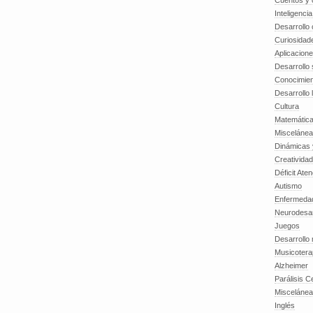
Cuentos y o
Inteligenci
Desarrollo 
Curiosidad
Aplicacion
Desarrollo 
Conocimien
Desarrollo 
Cultura
Matemátic
Miscelánea
Dinámicas 
Creatividad
Déficit Ate
Autismo
Enfermedad
Neurodesar
Juegos
Desarrollo
Musicotera
Alzheimer
Parálisis C
Misceláne
Inglés