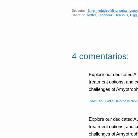
Etiquetas:
Enfermedades Minoritarias
,
Logop
Share on
Twitter
,
Facebook
,
Delicious
,
Digg
4 comentarios:
Explore our dedicated A
treatment options, and c
challenges of Amyotrophi
How Can I Get a Divorce in New
Explore our dedicated A
treatment options, and c
challenges of Amyotrophic