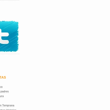
TAS
sa
 padres
ura
ón Temprana