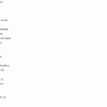
des
 sorda
Múltiple
til
del habla
os
al
 Auditiva
-09
-11
era
09-10