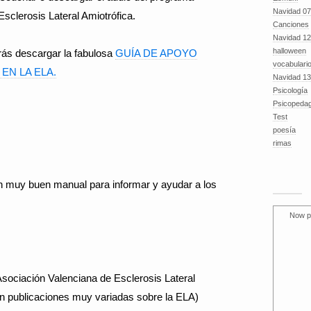
Navidad 07
Esclerosis Lateral Amiotrófica.
Canciones
Navidad 12
halloween
ás descargar la fabulosa
GUÍA DE APOYO
vocabulari
EN LA ELA.
Navidad 13
Psicología
Psicopeda
Test
poesía
rimas
n muy buen manual para informar y ayudar a los
Now p
sociación Valenciana de Esclerosis Lateral
on publicaciones muy variadas sobre la ELA)