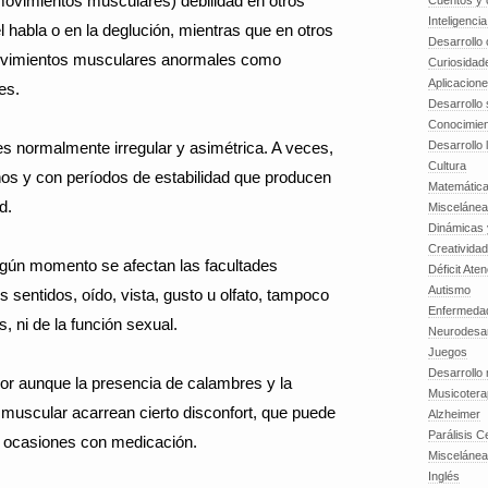
movimientos musculares) debilidad en otros
Cuentos y o
Inteligenci
habla o en la deglución, mientras que en otros
Desarrollo 
ovimientos musculares anormales como
Curiosidad
Aplicacion
es.
Desarrollo 
Conocimien
s normalmente irregular y asimétrica. A veces,
Desarrollo 
Cultura
ños y con períodos de estabilidad que producen
Matemátic
d.
Miscelánea
Dinámicas 
Creatividad
gún momento se afectan las facultades
Déficit Ate
Autismo
os sentidos, oído, vista, gusto u olfato, tampoco
Enfermedad
s, ni de la función sexual.
Neurodesar
Juegos
Desarrollo
or aunque la presencia de calambres y la
Musicotera
n muscular acarrean cierto disconfort, que puede
Alzheimer
Parálisis C
en ocasiones con medicación.
Misceláne
Inglés