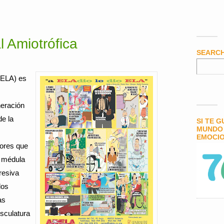
l Amiotrófica
SEARC
 (ELA) es
neración
de la
SI TE 
MUNDO 
EMOCIO
iores que
a médula
resiva
los
as
sculatura