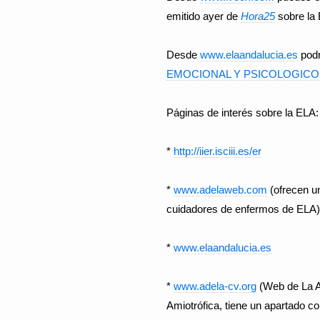
emitido ayer de
Hora25
sobre la 
Desde
www.elaandalucia.es
podr
EMOCIONAL Y PSICOLOGICO 
Páginas de interés sobre la ELA:
*
http://iier.isciii.es/er
*
www.adelaweb.com
(ofrecen u
cuidadores de enfermos de ELA)
*
www.elaandalucia.es
*
www.adela-cv.org
(Web de La A
Amiotrófica, tiene un apartado c