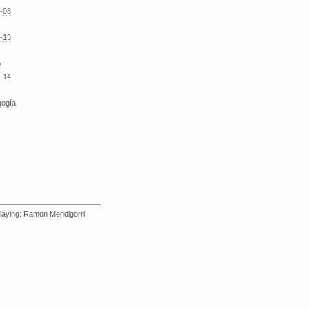
-08
-13
o
-14
gogía
laying: Ramon Mendigorri