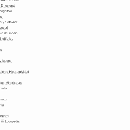
tras historias
a Emocional
cognitivo
es
es y Software
social
to del medio
lingüístico
as
y juegos
nción e Hiperactividad
es Minoritarias
rollo
 motor
pia
erebral
a  Logopedia