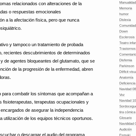
Manualida
omas relacionados con alteraciones de la
Memoria
piadas o respuestas emocionales
humor
 a la afectación física, pero que nunca
Dislexia
Comunidad
iquiátrico.
Down
Esclerosis 
Teatro infan
ativo y tampoco un tratamiento de probada
Trastornos 
go, recientes descubrimientos de determinados
Comentari
 y de agentes bloqueantes del glutamato, que se
Disfemia
Parkinson
nción de la progresión de la enfermedad, abren
Déficit visu
doras.
Anatomía
Deficiencia
Navidad 08
do para combatir los síntomas que acompañan a
Voz
Navidad 10
s fisioterapeutas, terapeutas ocupacionales y
Sordocegu
s encargados de asegurar la independencia
tira cómica
 la utilización de los equipos técnicos oportunos.
Glosario
Navididad 
Audición
cuchar o descargar el audio del programa
Esmuki