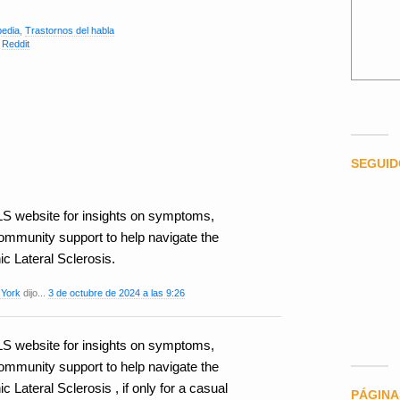
edia
,
Trastornos del habla
,
Reddit
SEGUI
LS website for insights on symptoms,
ommunity support to help navigate the
c Lateral Sclerosis.
 York
dijo...
3 de octubre de 2024 a las 9:26
LS website for insights on symptoms,
ommunity support to help navigate the
 Lateral Sclerosis , if only for a casual
PÁGINA