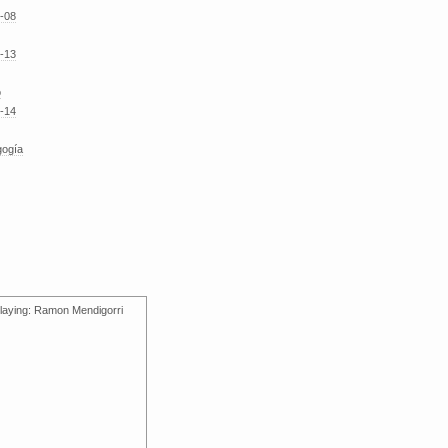
-08
-13
o
-14
gogía
laying: Ramon Mendigorri