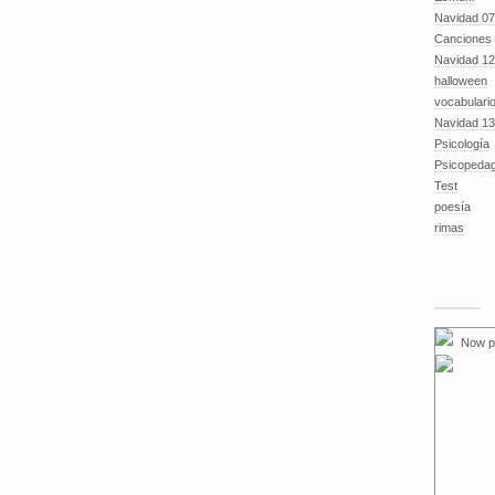
Navidad 07
Canciones
Navidad 12
halloween
vocabulari
Navidad 13
Psicología
Psicopeda
Test
poesía
rimas
Now p