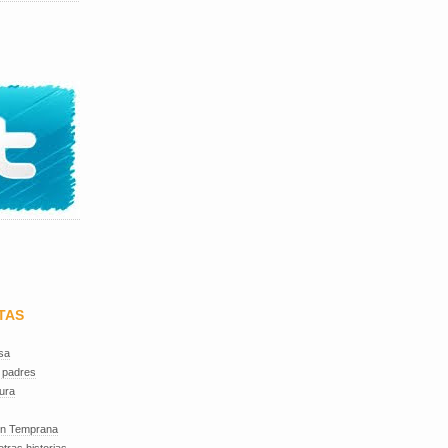
TAS
sa
 padres
ura
ón Temprana