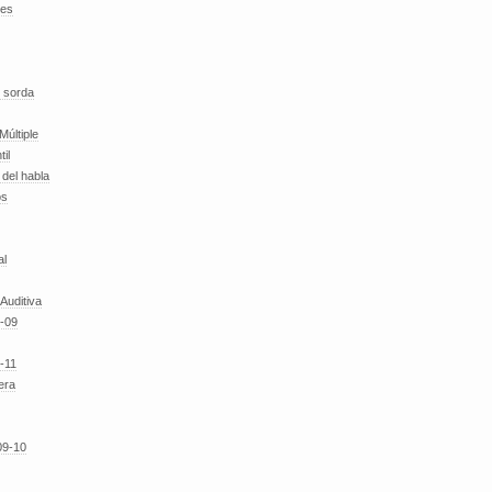
des
 sorda
Múltiple
til
del habla
os
al
 Auditiva
-09
-11
era
09-10