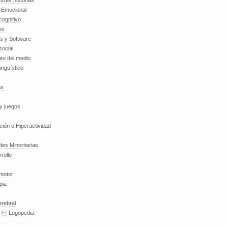
tras historias
a Emocional
cognitivo
es
es y Software
social
to del medio
lingüístico
as
y juegos
nción e Hiperactividad
es Minoritarias
rollo
 motor
pia
erebral
a  Logopedia