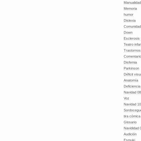
Manualida
Memoria
humor
Dislexia
Comunidad
Down
Esclerosis 
Teatro infan
Trastornos 
Comentari
Disfemia
Parkinson
Déficit visu
Anatomía
Deficiencia
Navidad 08
Voz
Navidad 10
Sordocegu
tira cómica
Glosario
Navididad 
Audición
Esmuki