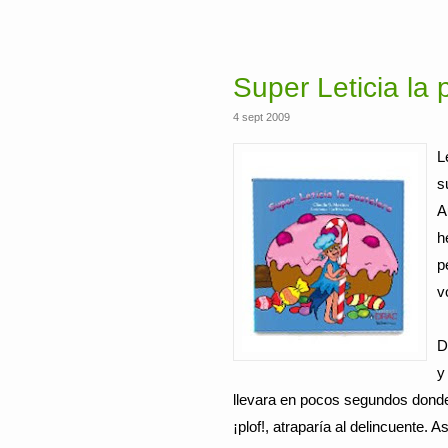
Super Leticia la 
4 sept 2009
L
s
A
h
p
vo
D
y
llevara en pocos segundos donde 
¡plof!, atraparía al delincuente. A