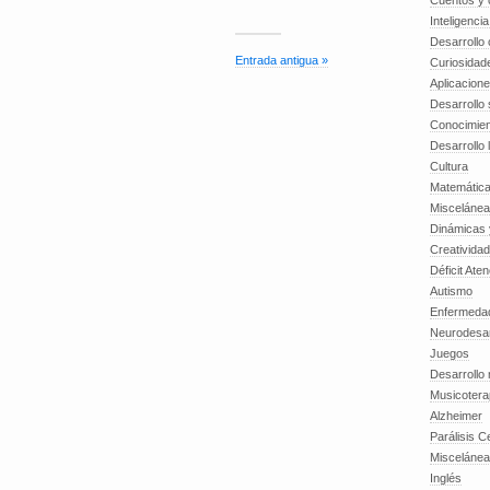
Cuentos y o
Inteligenci
Desarrollo 
Entrada antigua »
Curiosidad
Aplicacion
Desarrollo 
Conocimien
Desarrollo 
Cultura
Matemátic
Miscelánea
Dinámicas 
Creatividad
Déficit Ate
Autismo
Enfermedad
Neurodesar
Juegos
Desarrollo
Musicotera
Alzheimer
Parálisis C
Misceláne
Inglés