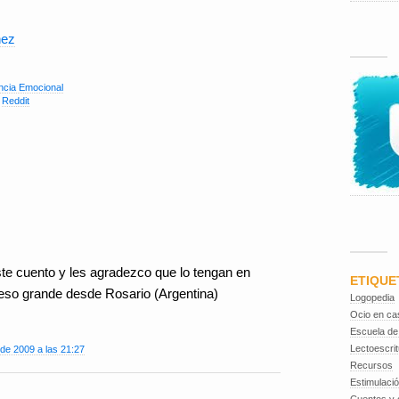
nez
encia Emocional
,
Reddit
ste cuento y les agradezco que lo tengan en
ETIQUE
eso grande desde Rosario (Argentina)
Logopedia
Ocio en ca
Escuela de
Lectoescrit
de 2009 a las 21:27
Recursos
Estimulaci