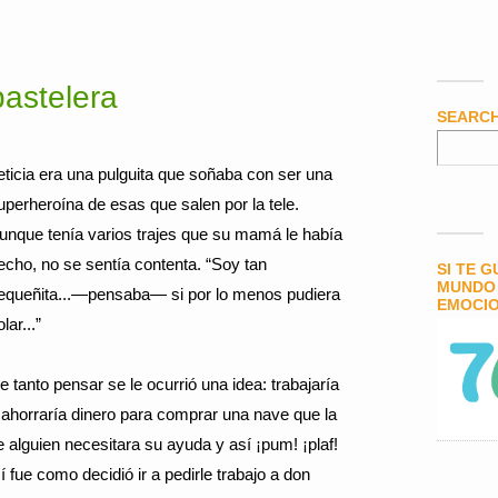
pastelera
SEARC
eticia era una pulguita que soñaba con ser una
uperheroína de esas que salen por la tele.
unque tenía varios trajes que su mamá le había
echo, no se sentía contenta. “Soy tan
SI TE 
MUNDO 
equeñita...—pensaba— si por lo menos pudiera
EMOCIO
lar...”
e tanto pensar se le ocurrió una idea: trabajaría
 ahorraría dinero para comprar una nave que la
alguien necesitara su ayuda y así ¡pum! ¡plaf!
sí fue como decidió ir a pedirle trabajo a don