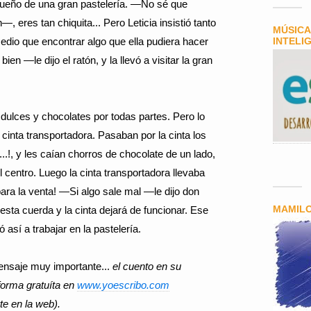
 dueño de una gran pastelería. —No sé que
—, eres tan chiquita... Pero Leticia insistió tanto
MÚSICA
dio que encontrar algo que ella pudiera hacer
INTELI
en —le dijo el ratón, y la llevó a visitar la gran
ulces y chocolates por todas partes. Pero lo
cinta transportadora. Pasaban por la cinta los
.!, y les caían chorros de chocolate de un lado,
 centro. Luego la cinta transportadora llevaba
 para la venta! —Si algo sale mal —le dijo don
MAMIL
 esta cuerda y la cinta dejará de funcionar. Ese
 así a trabajar en la pastelería.
mensaje muy importante...
el cuento en su
forma gratuíta en
www.yoescribo.com
te en la web).