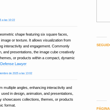
5 a las 10:22
eometric shape featuring six square faces,
image or texture. It allows visualization from
SEGUI
ing interactivity and engagement. Commonly
n, and presentations, the image cube creatively
themes, or products within a compact, dynamic
l Defense Lawyer
iembre de 2025 a las 13:02
rom multiple angles, enhancing interactivity and
ed in design, animation, and presentations,
ly showcases collections, themes, or products
ic format.
PÁGINA