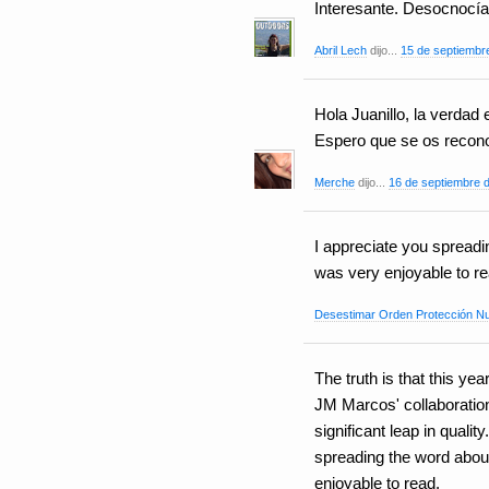
Interesante. Desocnocía e
Abril Lech
dijo...
15 de septiembre
Hola Juanillo, la verdad
Espero que se os recon
Merche
dijo...
16 de septiembre d
I appreciate you spread
was very enjoyable to re
Desestimar Orden Protección N
The truth is that this ye
JM Marcos' collaboration,
significant leap in quali
spreading the word abou
enjoyable to read.