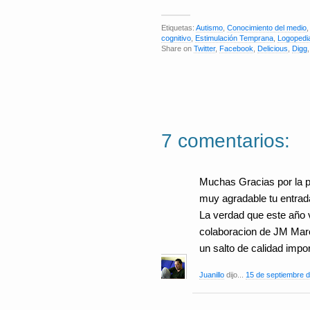
Etiquetas:
Autismo
,
Conocimiento del medio
cognitivo
,
Estimulación Temprana
,
Logopedi
Share on
Twitter
,
Facebook
,
Delicious
,
Digg
7 comentarios:
Muchas Gracias por la p
muy agradable tu entrad
La verdad que este año 
colaboracion de JM Mar
un salto de calidad impo
Juanillo
dijo...
15 de septiembre d