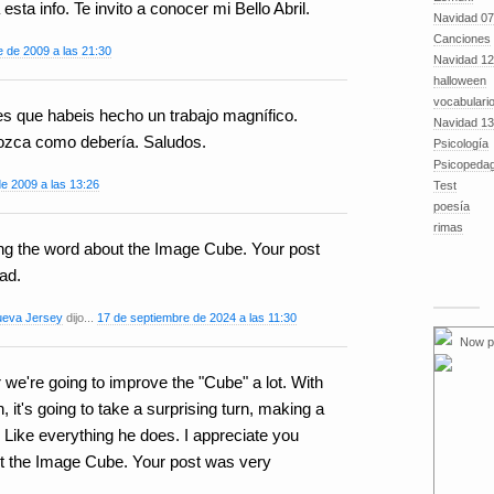
sta info. Te invito a conocer mi Bello Abril.
Navidad 07
Canciones
 de 2009 a las 21:30
Navidad 12
halloween
vocabulari
 es que habeis hecho un trabajo magnífico.
Navidad 13
ozca como debería. Saludos.
Psicología
Psicopeda
e 2009 a las 13:26
Test
poesía
rimas
ing the word about the Image Cube. Your post
ad.
ueva Jersey
dijo...
17 de septiembre de 2024 a las 11:30
Now p
ar we're going to improve the "Cube" a lot. With
 it's going to take a surprising turn, making a
ty. Like everything he does. I appreciate you
t the Image Cube. Your post was very