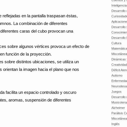
Cuentos y o
Inteligenci
Desarrollo 
eflejadas en la pantalla traspasan éstas,
Curiosidad
Aplicacion
alumnos. La combinación de diferentes
Desarrollo 
diferentes caras del cubo provocan una
Conocimien
Desarrollo 
Cultura
oces sobre algunos vértices provoca un efecto de
Matemátic
en función de la proyección.
Miscelánea
Dinámicas 
s sobre distintos ubicaciones, se utiliza un
Creatividad
 orientan la imagen hacia el plano que nos
Déficit Ate
Autismo
Enfermedad
Neurodesar
a facilita un espacio controlado y oscuro
Juegos
Desarrollo
ntes, aromas, suspensión de diferentes
Musicotera
Alzheimer
Parálisis C
Misceláne
Inglés