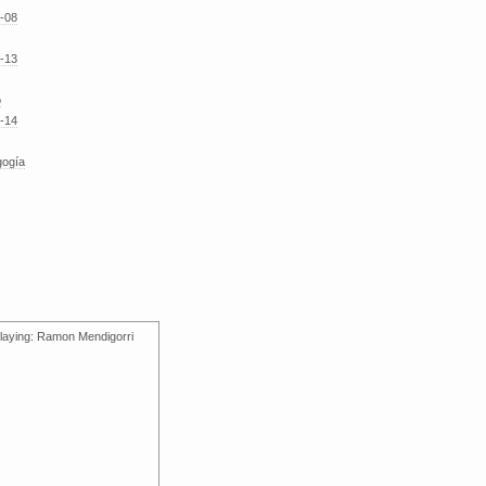
-08
-13
o
-14
gogía
laying: Ramon Mendigorri