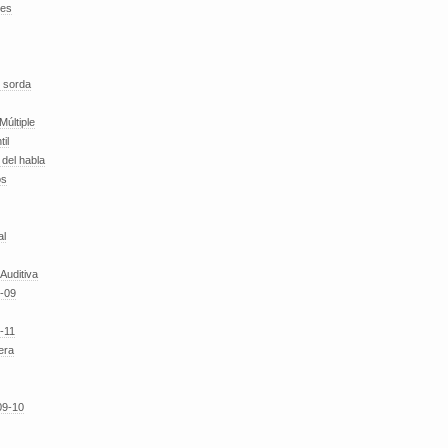
des
 sorda
Múltiple
til
del habla
os
al
 Auditiva
-09
-11
era
09-10