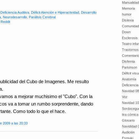
Manualida
Memoria
,
Deficiencia Auditiva
,
Déficit Atención e Hiperactividad
,
Desarrollo
humor
a
,
Neurodesarrollo
,
Parálisis Cerebral
Dislexia
,
Reddit
Comunidad
Down
Esclerosis 
Teatro infan
Trastornos 
Comentari
Disfemia
Parkinson
Déficit visu
Anatomía
ublicidad del Cubo de Imagenes. Me resulto
Deficiencia
a.
Navidad 08
vamos a mejorar muchisimo el "Cubo". Con la
Voz
Navidad 10
cos va a tomar un rumbo sorprendente, dando
Sordocegu
rtante. Como todo lo que el hace.
tira cómica
Glosario
e 2009 a las 20:33
Navididad 
Audición
Esmuki