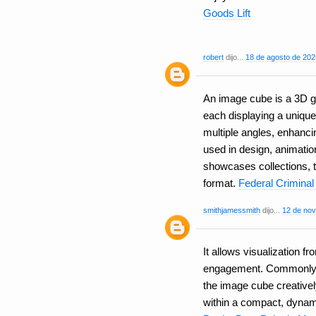
Goods Lift
robert
dijo...
18 de agosto de 202
An image cube is a 3D g
each displaying a unique 
multiple angles, enhanc
used in design, animatio
showcases collections, 
format.
Federal Crimina
smithjamessmith
dijo...
12 de nov
It allows visualization f
engagement. Commonly us
the image cube creative
within a compact, dynam