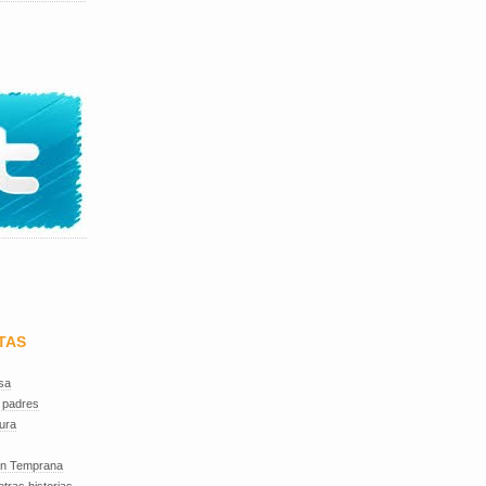
TAS
sa
 padres
ura
ón Temprana