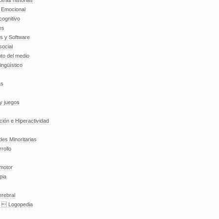
tras historias
a Emocional
cognitivo
es
es y Software
social
to del medio
lingüístico
as
y juegos
nción e Hiperactividad
es Minoritarias
rollo
 motor
pia
erebral
a  Logopedia