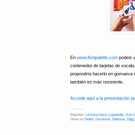
En
www.firstpalette.com
podeis v
contenedor de tarjetas de vocabul
propondría hacerlo en gomaeva o
también es más resistente.
Accede aquí a la presentación p
Etiquetas:
Lectoescritura
,
Logopedia
,
Ocio 
Share on
Twitter
,
Facebook
,
Delicious
,
Digg