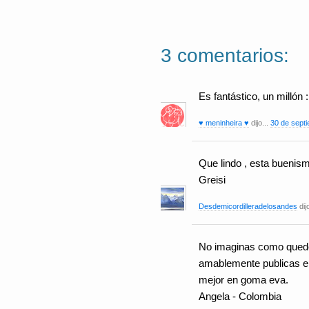
3 comentarios:
Es fantástico, un millón 
♥ meninheira ♥
dijo...
30 de septi
Que lindo , esta buenis
Greisi
Desdemicordilleradelosandes
dij
No imaginas como quedé 
amablemente publicas en 
mejor en goma eva.
Angela - Colombia