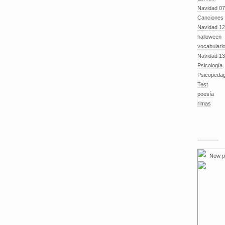
Navidad 07
Canciones
Navidad 12
halloween
vocabulari
Navidad 13
Psicología
Psicopeda
Test
poesía
rimas
Now p