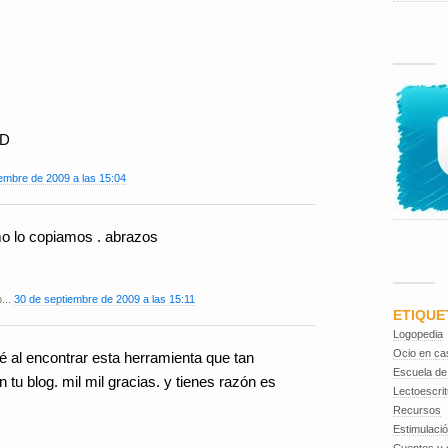
:D
embre de 2009 a las 15:04
mo lo copiamos . abrazos
o...
30 de septiembre de 2009 a las 15:11
ETIQUE
Logopedia
Ocio en ca
al encontrar esta herramienta que tan
Escuela de
tu blog. mil mil gracias. y tienes razón es
Lectoescrit
Recursos
Estimulaci