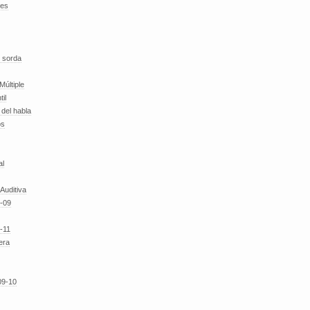
des
 sorda
Múltiple
til
del habla
os
al
 Auditiva
-09
-11
era
09-10