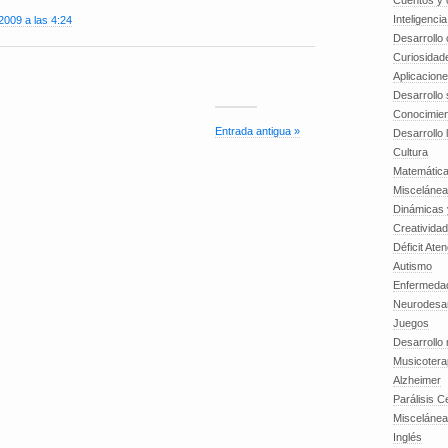
Cuentos y o
Inteligenci
2009 a las 4:24
Desarrollo 
Curiosidad
Aplicacion
Desarrollo 
Conocimien
Entrada antigua »
Desarrollo 
Cultura
Matemátic
Miscelánea
Dinámicas 
Creatividad
Déficit Ate
Autismo
Enfermedad
Neurodesar
Juegos
Desarrollo
Musicotera
Alzheimer
Parálisis C
Misceláne
Inglés