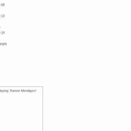
-08
-13
o
-14
gogía
laying: Ramon Mendigorri