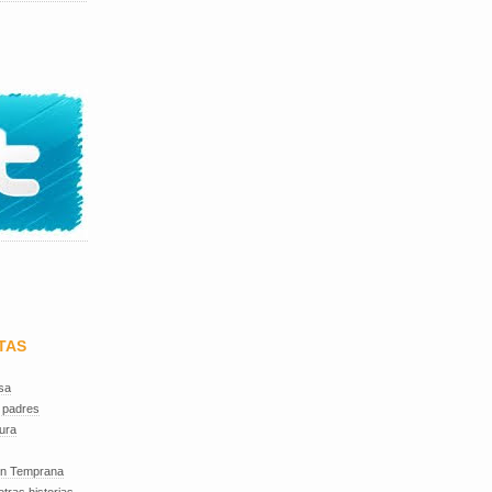
TAS
sa
 padres
ura
ón Temprana