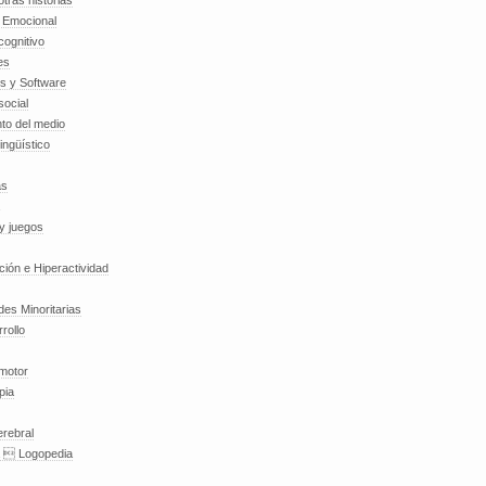
tras historias
a Emocional
cognitivo
es
es y Software
social
to del medio
lingüístico
as
y juegos
nción e Hiperactividad
es Minoritarias
rollo
 motor
pia
erebral
a  Logopedia