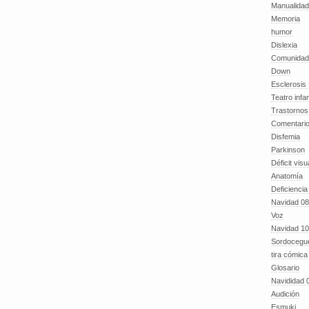
Manualida
Memoria
humor
Dislexia
Comunidad
Down
Esclerosis 
Teatro infan
Trastornos 
Comentari
Disfemia
Parkinson
Déficit visu
Anatomía
Deficiencia
Navidad 08
Voz
Navidad 10
Sordocegu
tira cómica
Glosario
Navididad 
Audición
Esmuki