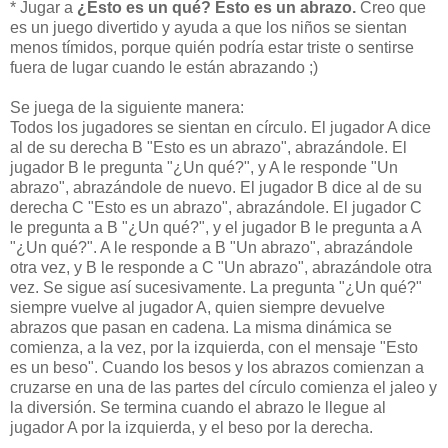
* Jugar a
¿Esto es un qué? Esto es un abrazo.
Creo que
es un juego divertido y ayuda a que los niños se sientan
menos tímidos, porque quién podría estar triste o sentirse
fuera de lugar cuando le están abrazando ;)
Se juega de la siguiente manera:
Todos los jugadores se sientan en círculo. El jugador A dice
al de su derecha B "Esto es un abrazo", abrazándole. El
jugador B le pregunta "¿Un qué?", y A le responde "Un
abrazo", abrazándole de nuevo. El jugador B dice al de su
derecha C "Esto es un abrazo", abrazándole. El jugador C
le pregunta a B "¿Un qué?", y el jugador B le pregunta a A
"¿Un qué?". A le responde a B "Un abrazo", abrazándole
otra vez, y B le responde a C "Un abrazo", abrazándole otra
vez. Se sigue así sucesivamente. La pregunta "¿Un qué?"
siempre vuelve al jugador A, quien siempre devuelve
abrazos que pasan en cadena. La misma dinámica se
comienza, a la vez, por la izquierda, con el mensaje "Esto
es un beso". Cuando los besos y los abrazos comienzan a
cruzarse en una de las partes del círculo comienza el jaleo y
la diversión. Se termina cuando el abrazo le llegue al
jugador A por la izquierda, y el beso por la derecha.