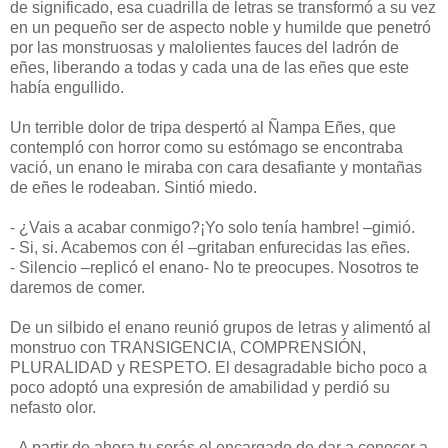
de significado, esa cuadrilla de letras se transformó a su vez
en un pequeño ser de aspecto noble y humilde que penetró
por las monstruosas y malolientes fauces del ladrón de
eñes, liberando a todas y cada una de las eñes que este
había engullido.
Un terrible dolor de tripa despertó al Ñampa Eñes, que
contempló con horror como su estómago se encontraba
vació, un enano le miraba con cara desafiante y montañas
de eñes le rodeaban. Sintió miedo.
- ¿Vais a acabar conmigo?¡Yo solo tenía hambre! –gimió.
- Si, si. Acabemos con él –gritaban enfurecidas las eñes.
- Silencio –replicó el enano- No te preocupes. Nosotros te
daremos de comer.
De un silbido el enano reunió grupos de letras y alimentó al
monstruo con TRANSIGENCIA, COMPRENSIÓN,
PLURALIDAD y RESPETO. El desagradable bicho poco a
poco adoptó una expresión de amabilidad y perdió su
nefasto olor.
- A partir de ahora tu serás el encargado de dar a conocer a