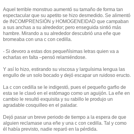
Aquel terrible monstruo aumentó su tamaño de forma tan
espectacular que su apetito se hizo desmedido. Se alimentó
de INCOMPRENSIÓN y HOMOGENEIDAD que campaban
a sus anchas a su alrededor; pero enseguida sintió más
hambre. Mirando a su alrededor descubrió una eñe que
bromeaba con una c con cedilla.
- Si devoro a estas dos pequeñísimas letras quien va a
echarlas en falta –pensó relamiéndose.
Y así lo hizo, estirando su viscosa y larguísima lengua las
engullo de un solo bocado y dejó escapar un ruidoso eructo.
La c con cedilla se le indigestó, pues el pequeño garfio de
esta se le clavó en el estómago como un aguijón. La eñe en
cambio le resultó exquisita y su rabillo le produjo un
agradable cosquilleo en el paladar.
Dejó pasar un breve periodo de tiempo a la espera de que
alguien reclamase una eñe y una c con cedilla. Tal y como
él había previsto, nadie reparó en la pérdida.