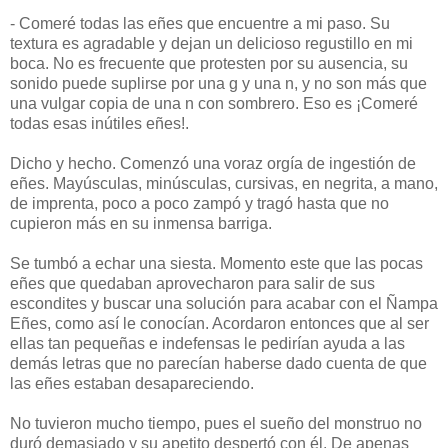
- Comeré todas las eñes que encuentre a mi paso. Su
textura es agradable y dejan un delicioso regustillo en mi
boca. No es frecuente que protesten por su ausencia, su
sonido puede suplirse por una g y una n, y no son más que
una vulgar copia de una n con sombrero. Eso es ¡Comeré
todas esas inútiles eñes!.
Dicho y hecho. Comenzó una voraz orgía de ingestión de
eñes. Mayúsculas, minúsculas, cursivas, en negrita, a mano,
de imprenta, poco a poco zampó y tragó hasta que no
cupieron más en su inmensa barriga.
Se tumbó a echar una siesta. Momento este que las pocas
eñes que quedaban aprovecharon para salir de sus
escondites y buscar una solución para acabar con el Ñampa
Eñes, como así le conocían. Acordaron entonces que al ser
ellas tan pequeñas e indefensas le pedirían ayuda a las
demás letras que no parecían haberse dado cuenta de que
las eñes estaban desapareciendo.
No tuvieron mucho tiempo, pues el sueño del monstruo no
duró demasiado y su apetito despertó con él. De apenas