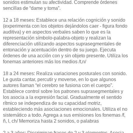
sonidos estimulan su afectividad. Comprende órdenes
sencillas de “dame y toma”.
12 a 18 meses: Establece una relación cognición y sonido
(experimenta con los objetos dejándolos caer - figura fondo
auditiva) y en aspectos verbales saben lo que es la
representación símbolo-palabra-objeto y realizan la
diferenciación utilizando aspectos suprasegmentales de
entonación y acentuación dentro de su juego. Ejecuta
órdenes de una acción con y sin objeto presente. Utiliza los
fonemas anteriores más los medios /t,n/
18 a 24 meses: Realiza variaciones posturales con sonido.
Le gusta cantar, percutir y moverse, en lo que algunos
autores llaman “el cerebro se fusiona con el cuerpo”.
Establece control sobre los patrones suprasegmentales y
los asocia a la expresión facial. Gradualmente el sentido
rítmico se independiza de su capacidad motriz,
estableciendo más asociaciones emocionales. Utiliza el no
sistemático a todo. Agrega a sus emisiones los fonemas /f,
ñ, l, ch/ Memoriza hasta 2 sonidos, o palabras
2 a 3 años: Discriminan frases de 2 y 3 elementos. Asocia