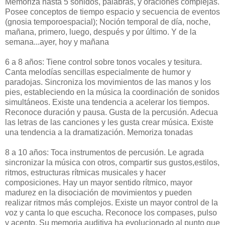
Memoriza hasta 5 sonidos, palabras, y oraciones complejas.
Posee conceptos de tiempo espacio y secuencia de eventos
(gnosia temporoespacial); Noción temporal de día, noche,
mañana, primero, luego, después y por último. Y de la
semana...ayer, hoy y mañana
6 a 8 años: Tiene control sobre tonos vocales y tesitura.
Canta melodías sencillas especialmente de humor y
paradojas. Sincroniza los movimientos de las manos y los
pies, estableciendo en la música la coordinación de sonidos
simultáneos. Existe una tendencia a acelerar los tiempos.
Reconoce duración y pausa. Gusta de la percusión. Adecua
las letras de las canciones y les gusta crear música. Existe
una tendencia a la dramatización. Memoriza tonadas
8 a 10 años: Toca instrumentos de percusión. Le agrada
sincronizar la música con otros, compartir sus gustos,estilos,
ritmos, estructuras rítmicas musicales y hacer
composiciones. Hay un mayor sentido rítmico, mayor
madurez en la disociación de movimientos y pueden
realizar ritmos más complejos. Existe un mayor control de la
voz y canta lo que escucha. Reconoce los compases, pulso
y acento. Su memoria auditiva ha evolucionado al punto que