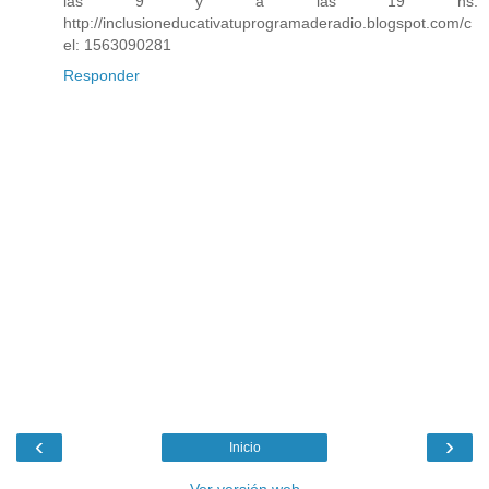
las 9 y a las 19 hs.
http://inclusioneducativatuprogramaderadio.blogspot.com/c
el: 1563090281
Responder
‹
›
Inicio