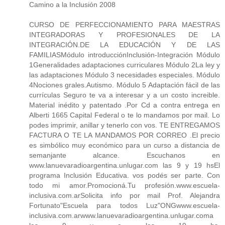
Camino a la Inclusión 2008
CURSO DE PERFECCIONAMIENTO PARA MAESTRAS
INTEGRADORAS Y PROFESIONALES DE LA
INTEGRACIÓN.DE LA EDUCACIÓN Y DE LAS
FAMILIASMódulo introducciónInclusión-Integración Módulo
1Generalidades adaptaciones curriculares Módulo 2La ley y
las adaptaciones Módulo 3 necesidades especiales. Módulo
4Nociones grales.Autismo. Módulo 5 Adaptación fácil de las
currículas Seguro te va a interesar y a un costo increible.
Material inédito y patentado .Por Cd a contra entrega en
Alberti 1665 Capital Federal o te lo mandamos por mail. Lo
podes imprimir, anillar y tenerlo con vos. TE ENTREGAMOS
FACTURA O TE LA MANDAMOS POR CORREO .El precio
es simbólico muy económico para un curso a distancia de
semanjante alcance. Escuchanos en
www.lanuevaradioargentina.unlugar.com las 9 y 19 hsEl
programa Inclusión Educativa. vos podés ser parte. Con
todo mi amor.Promocioná.Tu profesión.www.escuela-
inclusiva.com.arSolicita info por mail Prof. Alejandra
Fortunato"Escuela para todos Luz"ONGwww.escuela-
inclusiva.com.arwww.lanuevaradioargentina.unlugar.coma