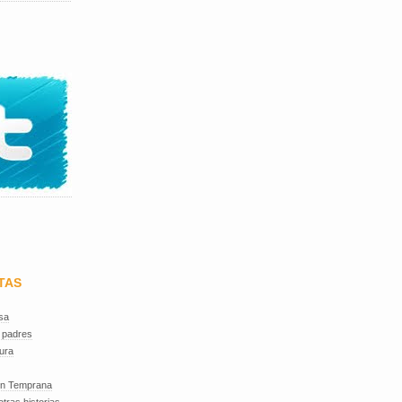
TAS
sa
 padres
ura
ón Temprana