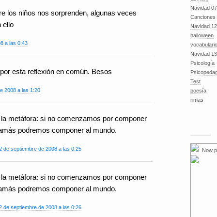
Navidad 07
e los niños nos sorprenden, algunas veces
Canciones
 ello
Navidad 12
halloween
8 a las 0:43
vocabulari
Navidad 13
Psicología
 por esta reflexión en común. Besos
Psicopeda
Test
e 2008 a las 1:20
poesía
rimas
la metáfora: si no comenzamos por componer
, jamás podremos componer al mundo.
2 de septiembre de 2008 a las 0:25
Now p
la metáfora: si no comenzamos por componer
, jamás podremos componer al mundo.
2 de septiembre de 2008 a las 0:26