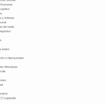
tras historias
a Emocional
cognitivo
es
es y Software
social
to del medio
lingüístico
as
y juegos
nción e Hiperactividad
es Minoritarias
rollo
 motor
pia
erebral
a  Logopedia