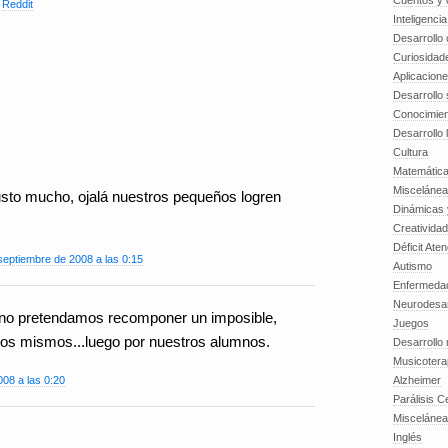
Cuentos y o
,
Reddit
Inteligenci
Desarrollo 
Curiosidad
Aplicacion
Desarrollo 
Conocimien
Desarrollo 
Cultura
Matemátic
Miscelánea
sto mucho, ojalá nuestros pequeños logren
Dinámicas 
Creatividad
Déficit Ate
septiembre de 2008 a las 0:15
Autismo
Enfermedad
Neurodesar
no pretendamos recomponer un imposible,
Juegos
s mismos...luego por nuestros alumnos.
Desarrollo
Musicotera
Alzheimer
08 a las 0:20
Parálisis C
Misceláne
Inglés