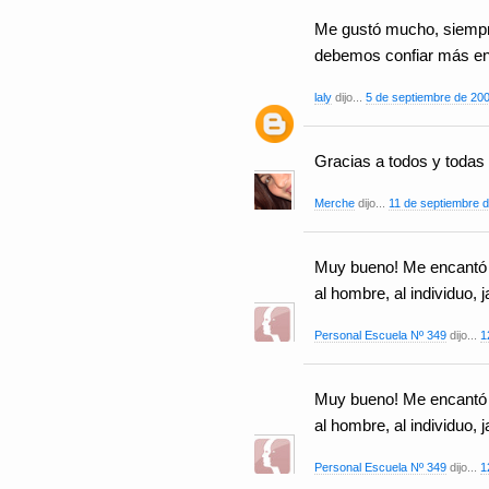
Me gustó mucho, siempr
debemos confiar más en
laly
dijo...
5 de septiembre de 200
Gracias a todos y todas
Merche
dijo...
11 de septiembre d
Muy bueno! Me encantó 
al hombre, al individuo
Personal Escuela Nº 349
dijo...
1
Muy bueno! Me encantó 
al hombre, al individuo
Personal Escuela Nº 349
dijo...
1