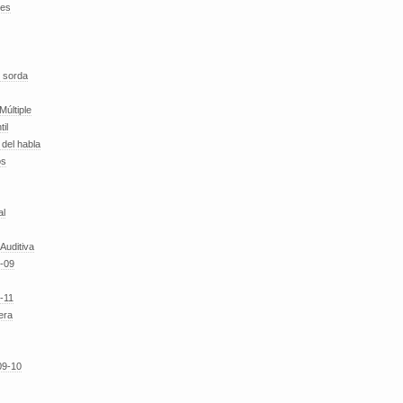
des
 sorda
Múltiple
til
del habla
os
al
 Auditiva
-09
-11
era
09-10