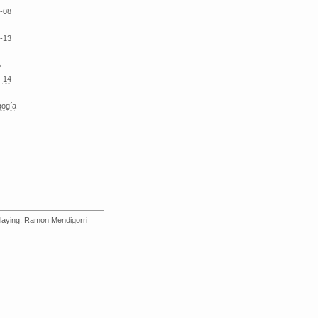
-08
-13
o
-14
gogía
laying: Ramon Mendigorri