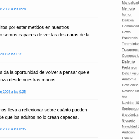
Manualida
Memoria
e 2008 a las 0:28
humor
Dislexia
Comunidad
ultos por estar metidos en nuestros
Down
no somos capaces de ver las dos caras de la
Esclerosis 
Teatro infan
Trastornos 
2008 a las 0:31
Comentari
Disfemia
Parkinson
 da la oportunidad de volver a pensar que el
Déficit visu
enza desde nuestras manos.
Anatomía
Deficiencia
Navidad 08
e 2008 a las 0:35
Voz
Navidad 10
Sordocegu
os lleva a reflexionar sobre cuánto pueden
tira cómica
de que los adultos no lo crean capaces.
Glosario
Navididad 
e 2008 a las 0:35
Audición
Esmuki