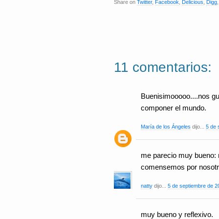
Share on
Twitter
,
Facebook
,
Delicious
,
Digg
11 comentarios:
Buenisimooooo....nos gu
componer el mundo.
María de los Ángeles
dijo...
5 de 
me parecio muy bueno: 
comensemos por nosotro
natty
dijo...
5 de septiembre de 20
muy bueno y reflexivo.