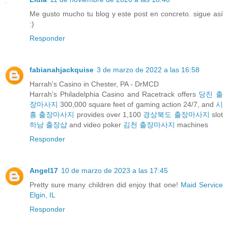
Me gusto mucho tu blog y este post en concreto. sigue así
:)
Responder
fabianahjackquise
3 de marzo de 2022 a las 16:58
Harrah's Casino in Chester, PA - DrMCD
Harrah's Philadelphia Casino and Racetrack offers
당진 출
장마사지
300,000 square feet of gaming action 24/7, and
시
흥 출장마사지
provides over 1,100
경상북도 출장마사지
slot
하남 출장샵
and video poker
김천 출장마사지
machines
Responder
Angel17
10 de marzo de 2023 a las 17:45
Pretty sure many children did enjoy that one!
Maid Service
Elgin, IL
Responder