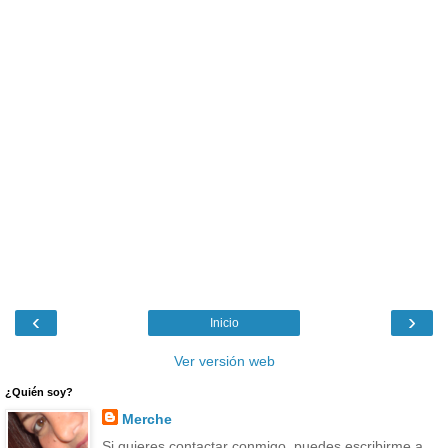
‹
›
Inicio
Ver versión web
¿Quién soy?
Merche
Si quieres contactar conmigo, puedes escribirme a