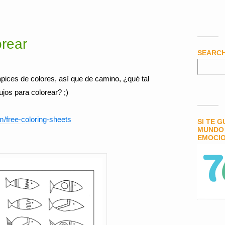
orear
SEARC
ápices de colores, así que de camino, ¿qué tal
jos para colorear? ;)
m/free-coloring-sheets
SI TE 
MUNDO 
EMOCIO