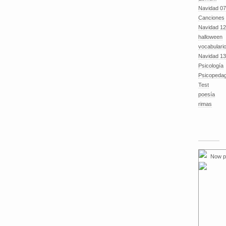
Navidad 07
Canciones
Navidad 12
halloween
vocabulari
Navidad 13
Psicología
Psicopeda
Test
poesía
rimas
Now p