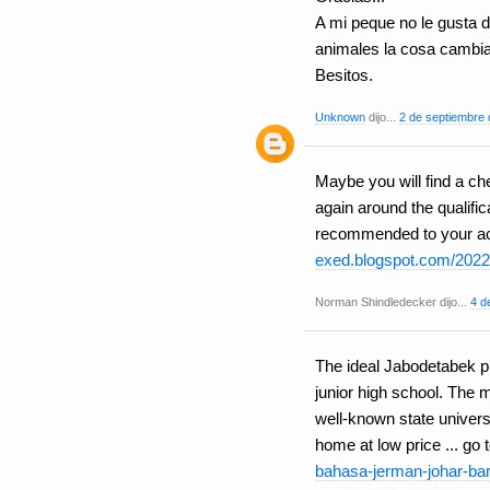
A mi peque no le gusta d
animales la cosa cambia
Besitos.
Unknown
dijo...
2 de septiembre 
Maybe you will find a c
again around the qualific
recommended to your acco
exed.blogspot.com/2022/
Norman Shindledecker dijo...
4 d
The ideal Jabodetabek pr
junior high school. The 
well-known state universi
home at low price ... go 
bahasa-jerman-johar-bar