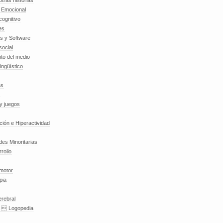
tras historias
a Emocional
cognitivo
es
es y Software
social
to del medio
lingüístico
as
y juegos
nción e Hiperactividad
es Minoritarias
rollo
 motor
pia
erebral
a  Logopedia