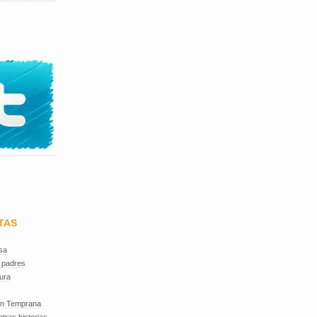
TAS
sa
 padres
ura
ón Temprana