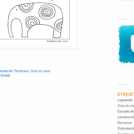
imulación Temprana
,
Ocio en casa
,
Reddit
ETIQUE
Logopedia
Ocio en ca
Escuela de
Lectoescrit
Recursos
Estimulaci