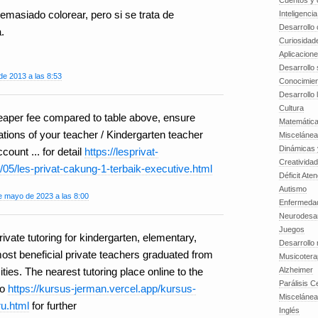
Cuentos y o
emasiado colorear, pero si se trata de
Inteligenci
Desarrollo 
.
Curiosidad
Aplicacion
Desarrollo 
de 2013 a las 8:53
Conocimien
Desarrollo 
Cultura
heaper fee compared to table above, ensure
Matemátic
ations of your teacher / Kindergarten teacher
Miscelánea
Dinámicas 
unt ... for detail
https://lesprivat-
Creatividad
05/les-privat-cakung-1-terbaik-executive.html
Déficit Ate
Autismo
e mayo de 2023 a las 8:00
Enfermedad
Neurodesar
Juegos
ivate tutoring for kindergarten, elementary,
Desarrollo
most beneficial private teachers graduated from
Musicotera
Alzheimer
ties. The nearest tutoring place online to the
Parálisis C
to
https://kursus-jerman.vercel.app/kursus-
Misceláne
u.html
for further
Inglés