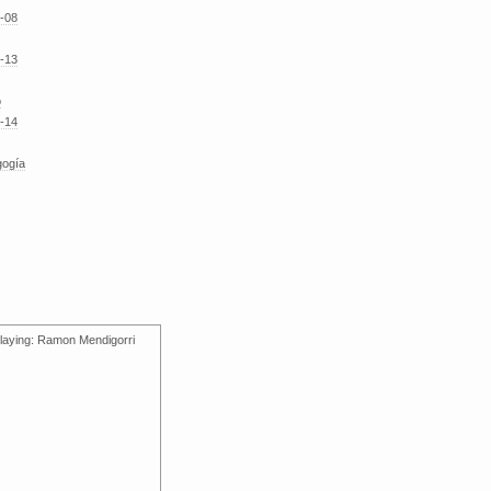
-08
-13
o
-14
gogía
laying: Ramon Mendigorri