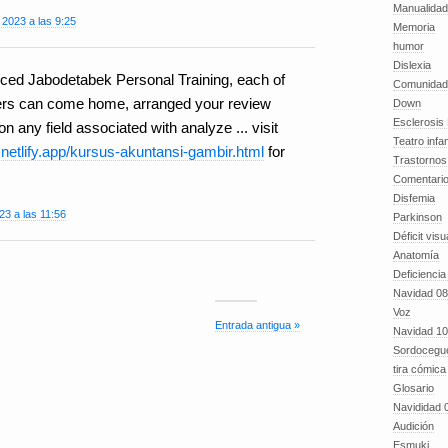
Manualida
2023 a las 9:25
Memoria
humor
Dislexia
iced Jabodetabek Personal Training, each of
Comunidad
iners can come home, arranged your review
Down
Esclerosis 
n any field associated with analyze ... visit
Teatro infan
.netlify.app/kursus-akuntansi-gambir.html
for
Trastornos 
Comentari
Disfemia
3 a las 11:56
Parkinson
Déficit visu
Anatomía
Deficiencia
Navidad 08
Voz
Entrada antigua »
Navidad 10
Sordocegu
tira cómica
Glosario
Navididad 
Audición
Esmuki