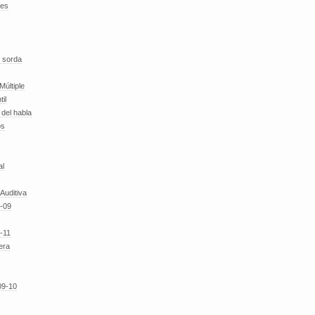
des
 sorda
Múltiple
til
del habla
os
al
 Auditiva
-09
-11
era
09-10