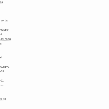
des
 sorda
Múltiple
til
del habla
os
al
 Auditiva
-09
-11
era
09-10