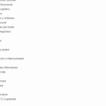
tras historias
a Emocional
cognitivo
es
es y Software
social
to del medio
lingüístico
as
y juegos
nción e Hiperactividad
es Minoritarias
rollo
 motor
pia
erebral
a  Logopedia