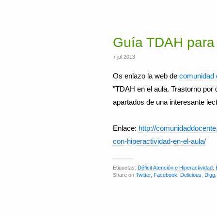
Guía TDAH para
7 jul 2013
Os enlazo la web de
comunidad 
"TDAH en el aula. Trastorno por d
apartados de una interesante lec
Enlace:
http://comunidaddocente.
con-hiperactividad-en-el-aula/
Etiquetas:
Déficit Atención e Hiperactividad
,
Share on
Twitter
,
Facebook
,
Delicious
,
Digg