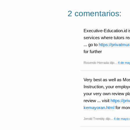
2 comentarios:
Executive-Education.id is
services where tutors re
... go to
https://privatmu
for further
Rosendo Herrada dijo...
4 de may
Very best as well as Mo
Instruction, your employ
your very own review pl
review ... visit
https://pr
kemayoran.html
for more
Jerold Trembly dijo...
4 de mayo 