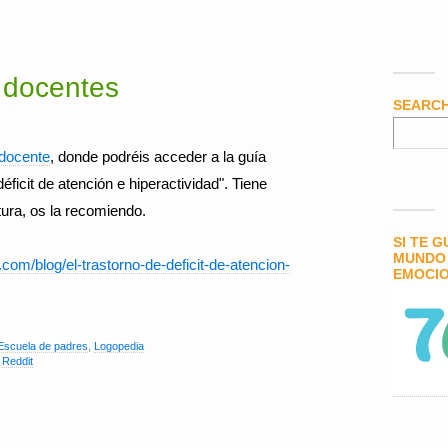
 docentes
SEARC
docente
, donde podréis acceder a la guía
éficit de atención e hiperactividad". Tiene
tura, os la recomiendo.
SI TE 
MUNDO 
com/blog/el-trastorno-de-deficit-de-atencion-
EMOCIO
Escuela de padres
,
Logopedia
,
Reddit