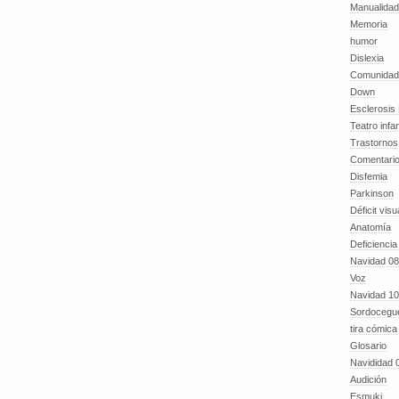
Manualida
Memoria
humor
Dislexia
Comunidad
Down
Esclerosis 
Teatro infan
Trastornos 
Comentari
Disfemia
Parkinson
Déficit visu
Anatomía
Deficiencia
Navidad 08
Voz
Navidad 10
Sordocegu
tira cómica
Glosario
Navididad 
Audición
Esmuki