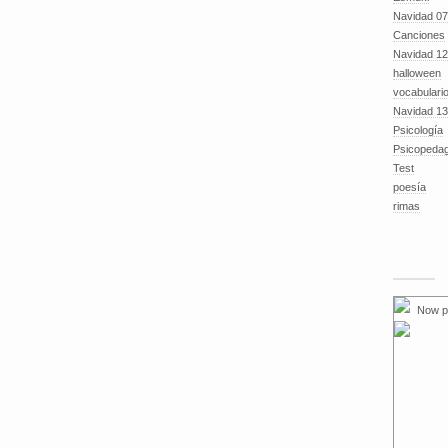
Navidad 07
Canciones
Navidad 12
halloween
vocabulari
Navidad 13
Psicología
Psicopeda
Test
poesía
rimas
Now p