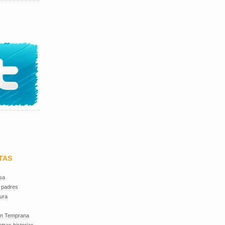
TAS
sa
 padres
ura
ón Temprana