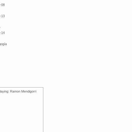
-08
-13
o
-14
gogía
laying: Ramon Mendigorri