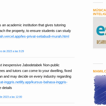
MÚSICA
INTELI
 an academic institution that gives tutoring
ach the property, to ensure students can study
rah.vercel.app/les-privat-setiabudi-murah.html
o de 2023 a las 9:29
st inexpensive Jabodetabek Non-public
ees and tutors can come to your dwelling, fixed
MAMIL
an and may decide on every industry regarding
ivat-inggris.netlify.app/kursus-bahasa-inggris-
 details
de 2023 a las 12:00