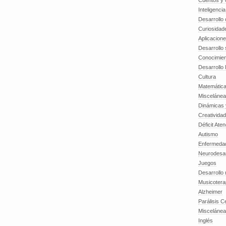
Cuentos y o
Inteligenci
Desarrollo 
Curiosidad
Aplicacion
Desarrollo 
Conocimien
Desarrollo 
Cultura
Matemátic
Miscelánea
Dinámicas 
Creatividad
Déficit Ate
Autismo
Enfermedad
Neurodesar
Juegos
Desarrollo
Musicotera
Alzheimer
Parálisis C
Misceláne
Inglés